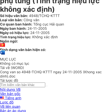
phụ tùng (Tình trạng hiệu lực
không xác định)
Số hiệu văn bản:
4948/TCHQ-KTTT
Loại văn bản:
Công văn
Cơ quan ban hành:
Tổng cục Hải quan
Ngày ban hành:
24-11-2005
Ngày có hiệu lực:
24-11-2005
Không xác định
Tình trạng hiệu lực:
Ngôn ngữ:
Định dạng văn bản hiện có:
MỤC LỤC
Không có mục lục
Tải về (WORD)
Cong van so 4948-TCHQ-KTTT ngay 24-11-2005 (Khong xac
dinh).doc
Tải lược đồ
Nội dung VB
Văn bản gốc
Tiếng anh
Lược đồ
VB liên quan
Bản án áp dụng