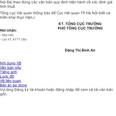
Nội Bài theo đúng các văn bản quy định hiện hành về xác định giá
tính thuế.
Tổng cục Hải quan thông báo để Cục Hải quan TP.Hà Nội biết và
triển khai thực hiện./.
KT. TỔNG CỤC TRƯỞNG
PHÓ TỔNG CỤC TRƯỞNG
Nơi nhận:
- Như trên
- Lưu VT, KTTT (3b)
Đặng Thị Bình An
Nội dung VB
Văn bản gốc
Tiếng anh
Lược đồ
VB liên quan
Bản án áp dụng
Vui lòng
Đăng ký
tài khoản hoặc
đăng nhập
để xem và tải văn bản
gốc.