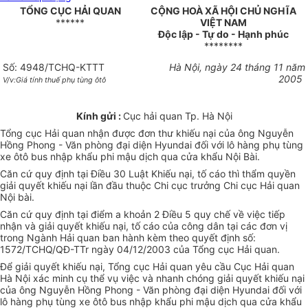
TỔNG CỤC HẢI QUAN
CỘNG HOÀ XÃ HỘI CHỦ NGHĨA
******
VIỆT NAM
Độc lập - Tự do - Hạnh phúc
********
Số: 4948/TCHQ-KTTT
Hà Nội, ngày 24 tháng 11 năm
2005
V/v:Giá tính thuế phụ tùng ôtô
Kính gửi :
Cục hải quan Tp. Hà Nội
Tổng cục Hải quan nhận được đơn thư khiếu nại của ông Nguyễn
Hồng Phong - Văn phòng đại diện Hyundai đối với lô hàng phụ tùng
xe ôtô bus nhập khẩu phi mậu dịch qua cửa khẩu Nội Bài.
Căn cứ quy định tại Điều 30 Luật Khiếu nại, tố cáo thì thẩm quyền
giải quyết khiếu nại lần đầu thuộc Chi cục trưởng Chi cục Hải quan
Nội bài.
Căn cứ quy định tại điểm a khoản 2 Điều 5 quy chế về việc tiếp
nhận và giải quyết khiếu nại, tố cáo của công dân tại các đơn vị
trong Ngành Hải quan ban hành kèm theo quyết định số:
1572/TCHQ/QĐ-TTr ngày 04/12/2003 của Tổng cục Hải quan.
Để giải quyết khiếu nại, Tổng cục Hải quan yêu cầu Cục Hải quan
Hà Nội xác minh cụ thể vụ việc và nhanh chóng giải quyết khiếu nại
của ông Nguyễn Hồng Phong - Văn phòng đại diện Hyundai đối với
lô hàng phụ tùng xe ôtô bus nhập khẩu phi mậu dịch qua cửa khẩu