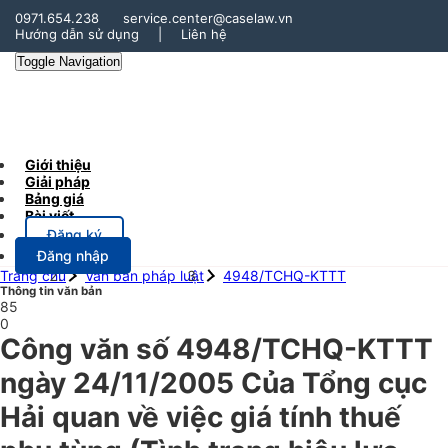
0971.654.238
service.center@caselaw.vn
Hướng dẫn sử dụng
|
Liên hệ
Toggle Navigation
Giới thiệu
Giải pháp
Bảng giá
Bài viết
Đăng ký
Đăng nhập
Trang chủ
Văn bản pháp luật
4948/TCHQ-KTTT
Thông tin văn bản
85
0
Công văn số 4948/TCHQ-KTTT
ngày 24/11/2005 Của Tổng cục
Hải quan về việc giá tính thuế