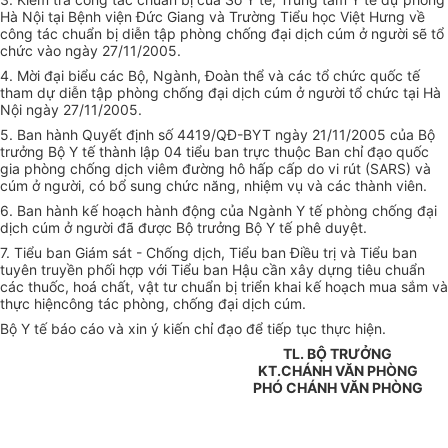
Hà Nội tại Bệnh viện Đức Giang và Trường Tiểu học Việt Hưng về
công tác chuẩn bị diễn tập phòng chống đại dịch cúm ở người sẽ tổ
chức vào ngày 27/11/2005.
4. Mời đại biểu các Bộ, Ngành, Đoàn thể và các tổ chức quốc tế
tham dự diễn tập phòng chống đại dịch cúm ở người tổ chức tại Hà
Nội ngày 27/11/2005.
5. Ban hành Quyết định số 4419/QĐ-BYT ngày 21/11/2005 của Bộ
trưởng Bộ Y tế thành lập 04 tiểu ban trực thuộc Ban chỉ đạo quốc
gia phòng chống dịch viêm đường hô hấp cấp do vi rút (SARS) và
cúm ở người, có bổ sung chức năng, nhiệm vụ và các thành viên.
6. Ban hành kế hoạch hành động của Ngành Y tế phòng chống đại
dịch cúm ở người đã được Bộ trưởng Bộ Y tế phê duyệt.
7. Tiểu ban Giám sát - Chống dịch, Tiểu ban Điều trị và Tiểu ban
tuyên truyền phối hợp với Tiểu ban Hậu cần xây dựng tiêu chuẩn
các thuốc, hoá chất, vật tư chuẩn bị triển khai kế hoạch mua sắm và
thực hiệncông tác phòng, chống đại dịch cúm.
Bộ Y tế báo cáo và xin ý kiến chỉ đạo để tiếp tục thực hiện.
TL. BỘ TRƯỞNG
KT.CHÁNH VĂN PHÒNG
PHÓ CHÁNH VĂN PHÒNG