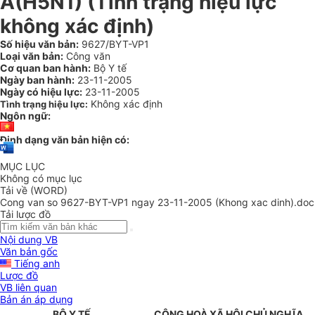
A(H5N1) (Tình trạng hiệu lực
không xác định)
Số hiệu văn bản:
9627/BYT-VP1
Loại văn bản:
Công văn
Cơ quan ban hành:
Bộ Y tế
Ngày ban hành:
23-11-2005
Ngày có hiệu lực:
23-11-2005
Không xác định
Tình trạng hiệu lực:
Ngôn ngữ:
Định dạng văn bản hiện có:
MỤC LỤC
Không có mục lục
Tải về (WORD)
Cong van so 9627-BYT-VP1 ngay 23-11-2005 (Khong xac dinh).doc
Tải lược đồ
Nội dung VB
Văn bản gốc
Tiếng anh
Lược đồ
VB liên quan
Bản án áp dụng
BỘ Y TẾ
CỘNG HOÀ XÃ HỘI CHỦ NGHĨA