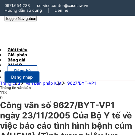
0971.654.238
service.center@caselaw.vn
Hướng dẫn sử dụng
|
Liên hệ
Toggle Navigation
Giới thiệu
Giải pháp
Bảng giá
Bài viết
Đăng ký
Đăng nhập
Trang chủ
Văn bản pháp luật
9627/BYT-VP1
Thông tin văn bản
113
0
Công văn số 9627/BYT-VP1
ngày 23/11/2005 Của Bộ Y tế về
việc báo cáo tình hình bệnh cúm