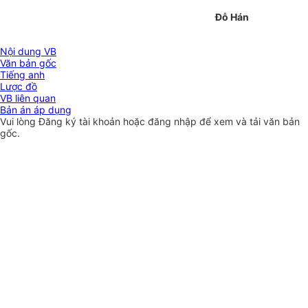
Đỗ Hán
Nội dung VB
Văn bản gốc
Tiếng anh
Lược đồ
VB liên quan
Bản án áp dụng
Vui lòng
Đăng ký
tài khoản hoặc
đăng nhập
để xem và tải văn bản
gốc.