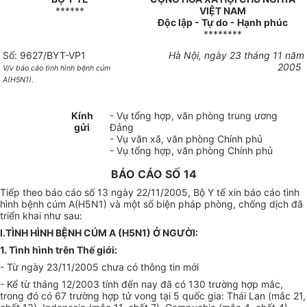
******
VIỆT NAM
Độc lập - Tự do - Hạnh phúc
********
Số: 9627/BYT-VP1
Hà Nội, ngày 23 tháng 11 năm
2005
V/v báo cáo tình hình bệnh cúm
A(H5N1).
Kính
- Vụ tổng hợp, văn phòng trung ương
gửi
Đảng
- Vụ văn xã, văn phòng Chính phủ
- Vụ tổng hợp, văn phòng Chính phủ
BÁO CÁO SỐ 14
Tiếp theo báo cáo số 13 ngày 22/11/2005, Bộ Y tế xin báo cáo tình
hình bệnh cúm A(H5N1) và một số biện pháp phòng, chống dịch đã
triển khai như sau:
I.TÌNH HÌNH BỆNH CÚM A (H5N1) Ở NGƯỜI:
1. Tình hình trên Thế giới:
- Từ ngày 23/11/2005 chưa có thông tin mới
- Kể từ tháng 12/2003 tính đến nay đã có 130 trường hợp mắc,
trong đó có 67 trường hợp tử vong tại 5 quốc gia: Thái Lan (mắc 21,