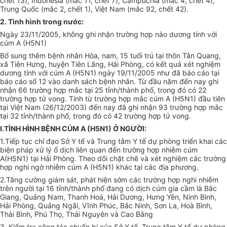
chết 13), Indonesia (mắc 11, chết 7), Campuchia (mắc 4, chết 4),
Trung Quốc (mắc 2, chết 1), Việt Nam (mắc 92, chết 42).
2. Tình hình trong nước:
Ngày 23/11/2005, không ghi nhận trường hợp nào dương tính với
cúm A (H5N1)
Bổ sung thêm bệnh nhân Hòa, nam, 15 tuổi trú tại thôn Tân Quang,
xã Tiên Hưng, huyện Tiên Lãng, Hải Phòng, có kết quả xét nghiệm
dương tính với cúm A (H5N1) ngày 19/11/2005 như đã báo cáo tại
báo cáo số 12 vào danh sách bệnh nhân. Từ đầu năm đến nay ghi
nhận 66 trường hợp mắc tại 25 tỉnh/thành phố, trong đó có 22
trường hợp tử vong. Tính từ trường hợp mắc cúm A (H5N1) đầu tiên
tại Việt Nam (26/12/2003) đến nay đã ghi nhận 93 trường hợp mắc
tại 32 tỉnh/thành phố, trong đó có 42 trường hợp tử vong.
I.TÌNH HÌNH BỆNH CÚM A (H5N1) Ở NGƯỜI:
1.Tiếp tục chỉ đạo Sở Y tế và Trung tâm Y tế dự phòng triển khai các
biện pháp xử lý ổ dịch liên quan đến trường hợp nhiễm cúm
A(H5N1) tại Hải Phòng. Theo dõi chặt chẽ và xét nghiệm các trường
hợp nghi ngờ nhiễm cúm A (H5N1) khác tại các địa phương.
2.Tăng cường giám sát, phát hiện sớm các trường hợp nghi nhiễm
trên người tại 16 tỉnh/thành phố đang có dịch cúm gia cầm là Bắc
Giang, Quảng Nam, Thanh Hoá, Hải Dương, Hưng Yên, Ninh Bình,
Hải Phòng, Quảng Ngãi, Vĩnh Phúc, Bắc Ninh, Sơn La, Hoà Bình,
Thài Bình, Phú Thọ, Thái Nguyên và Cao Bằng
3. Kiểm tra công tác chuẩn bị của Sở Y tế, Trung tâm Y tế dự phòng