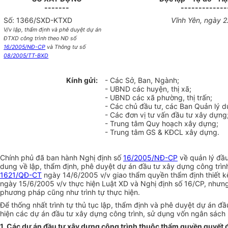
-------
-------------
Số: 1366/SXD-KTXD
Vĩnh Yên, ngày 
V/v lập, thẩm định và phê duyệt dự án
ĐTXD công trình theo NĐ số
16/2005/NĐ-CP
và Thông tư số
08/2005/TT-BXD
Kính gửi:
- Các Sở, Ban, Ngành;
- UBND các huyện, thị xã;
- UBND các xã phường, thị trấn;
- Các chủ đầu tư, các Ban Quản lý d
- Các đơn vị tư vấn đầu tư xây dựng
- Trung tâm Quy hoạch xây dựng;
- Trung tâm GS & KĐCL xây dựng.
Chính phủ đã ban hành Nghị định số
16/2005/NĐ-CP
về quản lý đầu
dung về lập, thẩm định, phê duyệt dự án đầu tư xây dựng công trình
1621/QĐ-CT
ngày 14/6/2005 v/v giao thẩm quyền thẩm định thiết kế
ngày 15/6/2005 v/v thực hiện Luật XD và Nghị định số 16/CP, nhưng 
phương pháp cũng như trình tự thực hiện.
Để thống nhất trình tự thủ tục lập, thẩm định và phê duyệt dự án 
hiện các dự án đầu tư xây dựng công trình, sử dụng vốn ngân sách 
1. Các dự án đầu tư xây dựng công trình thuộc thẩm quyền quyết 