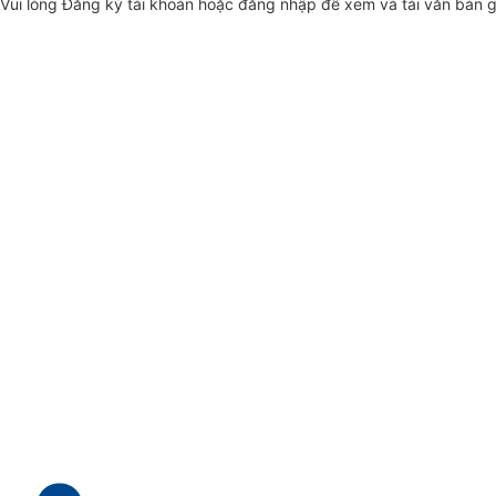
Vui lòng
Đăng ký
tài khoản hoặc
đăng nhập
để xem và tải văn bản 