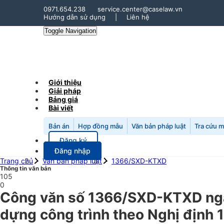
0971.654.238
service.center@caselaw.vn
Hướng dẫn sử dụng
|
Liên hệ
Toggle Navigation
Giới thiệu
Giải pháp
Bảng giá
Bài viết
Bản án
Hợp đồng mẫu
Văn bản pháp luật
Tra cứu 
Đăng ký
Đăng nhập
Trang chủ
Văn bản pháp luật
1366/SXD-KTXD
Thông tin văn bản
105
0
Công văn số 1366/SXD-KTXD ngày
dựng công trình theo Nghị địn