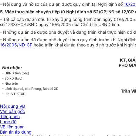
- Nội dung và hồ sơ của dự án được quy định tại Nghị định số
16/2
5. Việc thực hiện chuyển tiếp từ Nghị định số 52/CP; NĐ số 12/CP
- Tất cả các dự án đầu tư xây dựng công trình đến ngày 01/6/2005
số 1763/HC-UBND ngày 15/6/2005 của Chủ tịch UBND tỉnh.
- Những dự án đã được phê duyệt và đang triển khai thực hiện dở da
- Những dự án đã được phê duyệt theo quy định trước khi Nghị địn
16/2005/NĐ-CP
hoặc triển khai dự án theo quy định trước khi Nghị
KT. GI
PHÓ GI
Nơi nhận:
- UBND tỉnh (b/c)
- Bộ XD (b/c)
- Như trên
- Lãnh đạo sở, các Phòng, Ban sở XD
Trần Vă
- Lưu VT-KTXD
Nội dung VB
Văn bản gốc
Tiếng anh
Lược đồ
VB liên quan
Bản án áp dụng