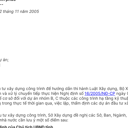
--
22 tháng 11 năm 2005
ự án;
;
 tư xây dựng công trình để hướng dẫn thi hành Luật Xây dựng, Bộ
 và xử lý chuyển tiếp thực hiện Nghị định số
16/2005/NĐ-CP
ngày 0
 cơ sở đối với dự án nhóm B, C thuộc các công trình hạ tầng kỹ thu
trong thực tế thời gian qua, việc lập, thẩm định các dự án đầu tư 
đầu tư xây dựng công trình, Sở Xây dựng đề nghị các Sở, Ban, Ngành
nhà nước cần lưu ý một số điểm sau:
định của Chủ tịch UBND tỉnh