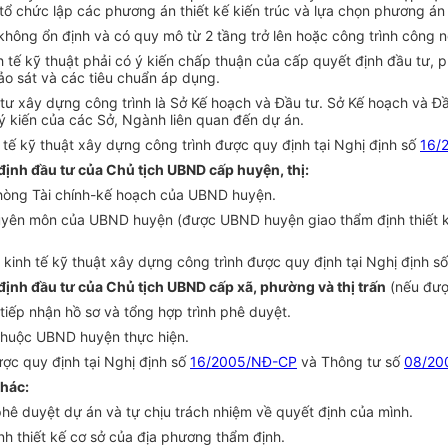
ải tổ chức lập các phương án thiết kế kiến trúc và lựa chọn phương án
hông ổn định và có quy mô từ 2 tầng trở lên hoặc công trình công ngh
 tế kỹ thuật phải có ý kiến chấp thuận của cấp quyết định đầu tư, 
hảo sát và các tiêu chuẩn áp dụng.
 tư xây dựng công trình là Sở Kế hoạch và Đầu tư. Sở Kế hoạch và Đ
 ý kiến của các Sở, Ngành liên quan đến dự án.
 tế kỹ thuật xây dựng công trình được quy định tại Nghị định số
16/
định đầu tư của Chủ tịch UBND cấp huyện, thị:
 Phòng Tài chính-kế hoạch của UBND huyện.
uyên môn của UBND huyện (được UBND huyện giao thẩm định thiết kế 
kinh tế kỹ thuật xây dựng công trình được quy định tại Nghị định s
định đầu tư của Chủ tịch UBND cấp xã, phường và thị trấn
(nếu đượ
 tiếp nhận hồ sơ và tổng hợp trình phê duyệt.
 thuộc UBND huyện thực hiện.
ược quy định tại Nghị định số
16/2005/NĐ-CP
và Thông tư số
08/20
khác:
phê duyệt dự án và tự chịu trách nhiệm về quyết định của mình.
h thiết kế cơ sở của địa phương thẩm định.