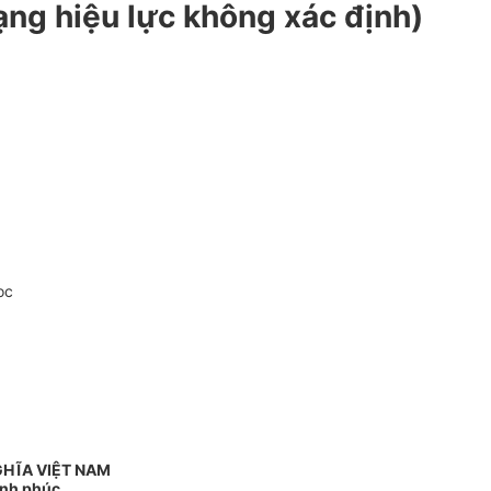
ạng hiệu lực không xác định)
oc
GHĨA VIỆT NAM
ạnh phúc