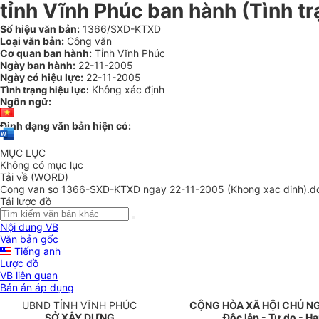
tỉnh Vĩnh Phúc ban hành (Tình tr
Số hiệu văn bản:
1366/SXD-KTXD
Loại văn bản:
Công văn
Cơ quan ban hành:
Tỉnh Vĩnh Phúc
Ngày ban hành:
22-11-2005
Ngày có hiệu lực:
22-11-2005
Không xác định
Tình trạng hiệu lực:
Ngôn ngữ:
Định dạng văn bản hiện có:
MỤC LỤC
Không có mục lục
Tải về (WORD)
Cong van so 1366-SXD-KTXD ngay 22-11-2005 (Khong xac dinh).d
Tải lược đồ
Nội dung VB
Văn bản gốc
Tiếng anh
Lược đồ
VB liên quan
Bản án áp dụng
UBND TỈNH VĨNH PHÚC
CỘNG HÒA XÃ HỘI CHỦ N
SỞ XÂY DỰNG
Độc lập - Tự do - H