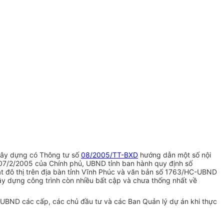
 Xây dựng có Thông tư số
08/2005/TT-BXD
hướng dẫn một số nội
7/2/2005 của Chính phủ, UBND tỉnh ban hành quy định số
ật đô thị trên địa bàn tỉnh Vĩnh Phúc và văn bản số 1763/HC-UBND
xây dựng công trình còn nhiều bất cập và chưa thống nhất về
, UBND các cấp, các chủ đầu tư và các Ban Quản lý dự án khi thực