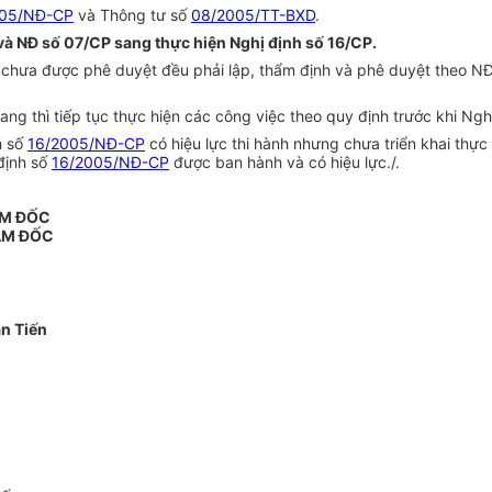
005/NĐ-CP
và Thông tư số
08/2005/TT-BXD
.
 và NĐ số 07/CP sang thực hiện Nghị định số 16/CP.
 chưa được phê duyệt đều phải lập, thẩm định và phê duyệt theo N
ng thì tiếp tục thực hiện các công việc theo quy định trước khi Ngh
h số
16/2005/NĐ-CP
có hiệu lực thi hành nhưng chưa triển khai thực 
 định số
16/2005/NĐ-CP
được ban hành và có hiệu lực./.
ÁM ĐỐC
ÁM ĐỐC
n Tiến