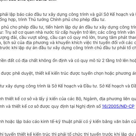
phải lập báo cáo đầu tư xây dựng công trình và gửi Sở Kế hoạch và 
tổng hợp, trình Thủ tướng Chính phủ cho phép đầu tư.
phủ cho phép đầu tư, tiến hành lập dự án đầu tư xây dựng công trìn
như: Trụ sở cơ quan nhà nước từ cấp huyện trở lên; các công trình vă
 Tượng đài, cầu vượt sông, cầu cạn có quy mô lớn, trung tâm phát th
, lịch sử của địa phương và khuyến khích việc thi tuyển đối với các
ì trước khi lập dự án đầu tư xây dựng công trình chủ đầu tư phải tổ 
nền đất có địa chất không ổn định và có quy mô từ 2 tầng trở lên hoặ
được phê duyệt, thiết kế kiến trúc được tuyển chọn hoặc phương án t
tư xây dựng công trình là Sở Kế hoạch và Đầu tư. Sở Kế hoạch và Đầ
h thiết kế cơ sở và lấy ý kiến của các Bộ, Ngành, địa phương liên q
nh và thiết kế cơ sở được quy định tại Nghị định số
16/2005/NĐ-CP
ình hoặc lập báo cáo kinh tế-kỹ thuật phải có ý kiến bằng văn bản
i tuyến thiết kế kiến trúc thì phải tổ chức thi tuyển trước khi lập 