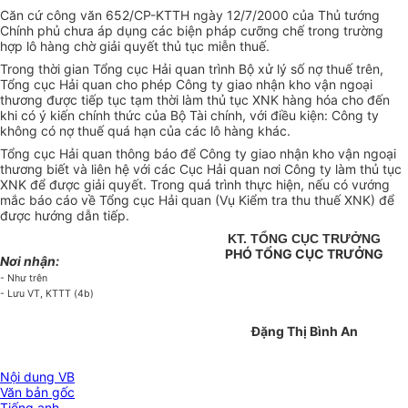
Căn cứ công văn 652/CP-KTTH ngày 12/7/2000 của Thủ tướng
Chính phủ chưa áp dụng các biện pháp cưỡng chế trong trường
hợp lô hàng chờ giải quyết thủ tục miễn thuế.
Trong thời gian Tổng cục Hải quan trình Bộ xử lý số nợ thuế trên,
Tổng cục Hải quan cho phép Công ty giao nhận kho vận ngoại
thương được tiếp tục tạm thời làm thủ tục XNK hàng hóa cho đến
khi có ý kiến chính thức của Bộ Tài chính, với điều kiện: Công ty
không có nợ thuế quá hạn của các lô hàng khác.
Tổng cục Hải quan thông báo để Công ty giao nhận kho vận ngoại
thương biết và liên hệ với các Cục Hải quan nơi Công ty làm thủ tục
XNK để được giải quyết. Trong quá trình thực hiện, nếu có vướng
mắc báo cáo về Tổng cục Hải quan (Vụ Kiểm tra thu thuế XNK) để
được hướng dẫn tiếp.
KT. TỔNG CỤC TRƯỞNG
PHÓ TỔNG CỤC TRƯỞNG
Nơi nhận:
- Như trên
- Lưu VT, KTTT (4b)
Đặng Thị Bình An
Nội dung VB
Văn bản gốc
Tiếng anh