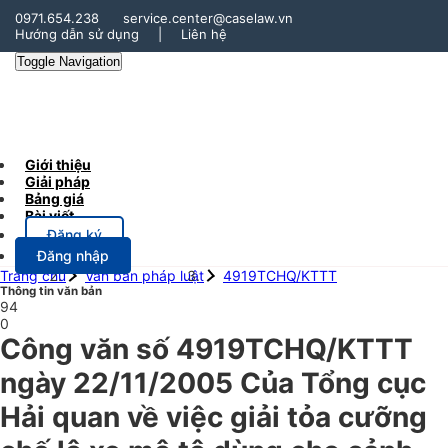
0971.654.238
service.center@caselaw.vn
Hướng dẫn sử dụng
|
Liên hệ
Toggle Navigation
Giới thiệu
Giải pháp
Bảng giá
Bài viết
Đăng ký
Đăng nhập
Trang chủ
Văn bản pháp luật
4919TCHQ/KTTT
Thông tin văn bản
94
0
Công văn số 4919TCHQ/KTTT
ngày 22/11/2005 Của Tổng cục
Hải quan về việc giải tỏa cưỡng