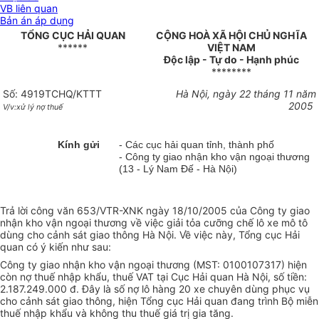
VB liên quan
Bản án áp dụng
TỔNG CỤC HẢI QUAN
CỘNG HOÀ XÃ HỘI CHỦ NGHĨA
******
VIỆT NAM
Độc lập - Tự do - Hạnh phúc
********
Số: 4919TCHQ/KTTT
Hà Nội, ngày 22 tháng 11 năm
2005
V/v:xử lý nợ thuế
Kính gửi
- Các cục hải quan tỉnh, thành phố
- Công ty giao nhận kho vận ngoại thương
(13 - Lý Nam Đế - Hà Nội)
Trả lời công văn 653/VTR-XNK ngày 18/10/2005 của Công ty giao
nhận kho vận ngoại thương về việc giải tỏa cưỡng chế lô xe mô tô
dùng cho cảnh sát giao thông Hà Nội. Về việc này, Tổng cục Hải
quan có ý kiến như sau:
Công ty giao nhận kho vận ngoại thương (MST: 0100107317) hiện
còn nợ thuế nhập khẩu, thuế VAT tại Cục Hải quan Hà Nội, số tiền:
2.187.249.000 đ. Đây là số nợ lô hàng 20 xe chuyên dùng phục vụ
cho cảnh sát giao thông, hiện Tổng cục Hải quan đang trình Bộ miễn
thuế nhập khẩu và không thu thuế giá trị gia tăng.