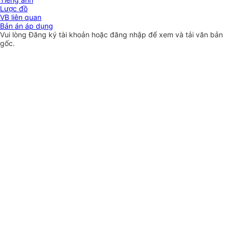
Lược đồ
VB liên quan
Bản án áp dụng
Vui lòng
Đăng ký
tài khoản hoặc
đăng nhập
để xem và tải văn bản
gốc.