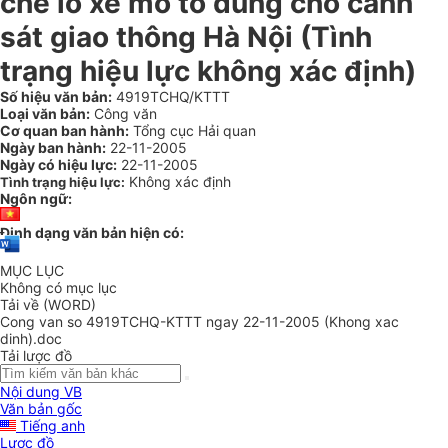
chế lô xe mô tô dùng cho cảnh
sát giao thông Hà Nội (Tình
trạng hiệu lực không xác định)
Số hiệu văn bản:
4919TCHQ/KTTT
Loại văn bản:
Công văn
Cơ quan ban hành:
Tổng cục Hải quan
Ngày ban hành:
22-11-2005
Ngày có hiệu lực:
22-11-2005
Không xác định
Tình trạng hiệu lực:
Ngôn ngữ:
Định dạng văn bản hiện có:
MỤC LỤC
Không có mục lục
Tải về (WORD)
Cong van so 4919TCHQ-KTTT ngay 22-11-2005 (Khong xac
dinh).doc
Tải lược đồ
Nội dung VB
Văn bản gốc
Tiếng anh
Lược đồ