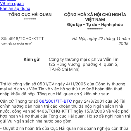
VB liên quan
Bản án áp dụng
TỔNG CỤC HẢI QUAN
CỘNG HOÀ XÃ HỘI CHỦ NGHĨA
******
VIỆT NAM
Độc lập - Tự do - Hạnh phúc
********
Số: 4918/TCHQ-KTTT
Hà Nội, ngày 22 tháng 11 năm
2005
V/v: Hồ sơ hoàn thuế
Kính gửi
Công ty thương mại dịch vụ Viễn Tín
(25 Hùng Vương, phường 4, quận 5,
TP.Hồ Chí Minh)
Trả lời công văn số 0501/CV ngày 4/11/2005 của Công ty thương
mại và dịch vụ Viễn Tín về việc hồ sơ thủ tục 9dể hoàn tiền thuế
nhập khẩu đã nộp. Tổng cục Hải quan có ý kiến như sau:
Căn cứ Thông tư số
68/2001/TT-BTC
ngày 24/8/2001 của Bộ Tài
chính hướng dẫn hoàn trả các khoản thu đã nộp Ngân sách Nhà
nước, công văn số 4466/TCHQ-KTTT ngày 15/9/2003 về việc phối
hợp hoàn và nợ thuế của Tổng cục Hải quan; Hồ sơ đề nghị hoàn trả
gửi Vụ Ngân sách nhà nước bao gồm;
- Quyết định hoàn trả của Cục Hải quan nơi doanh nghiệp còn thừa.