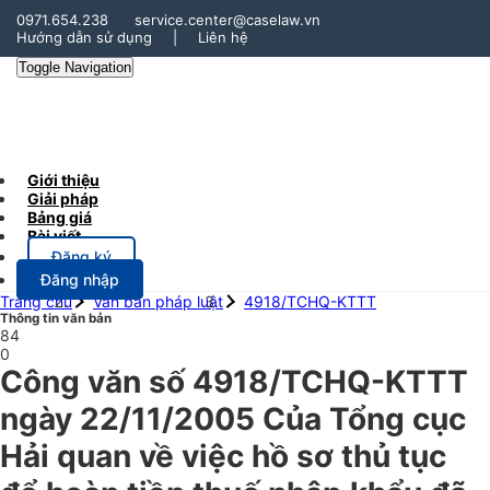
0971.654.238
service.center@caselaw.vn
Hướng dẫn sử dụng
|
Liên hệ
Toggle Navigation
Giới thiệu
Giải pháp
Bảng giá
Bài viết
Đăng ký
Đăng nhập
Trang chủ
Văn bản pháp luật
4918/TCHQ-KTTT
Thông tin văn bản
84
0
Công văn số 4918/TCHQ-KTTT
ngày 22/11/2005 Của Tổng cục
Hải quan về việc hồ sơ thủ tục