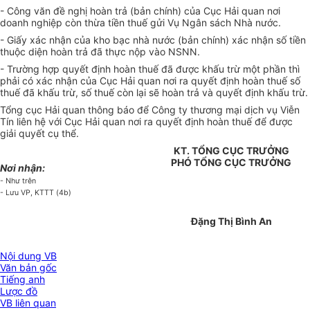
- Công văn đề nghị hoàn trả (bản chính) của Cục Hải quan nơi
doanh nghiệp còn thừa tiền thuế gửi Vụ Ngân sách Nhà nước.
- Giấy xác nhận của kho bạc nhà nước (bản chính) xác nhận số tiền
thuộc diện hoàn trả đã thực nộp vào NSNN.
- Trường hợp quyết định hoàn thuế đã được khấu trừ một phần thì
phải có xác nhận của Cục Hải quan nơi ra quyết định hoàn thuế số
thuế đã khấu trừ, số thuế còn lại sẽ hoàn trả và quyết định khấu trừ.
Tổng cục Hải quan thông báo để Công ty thương mại dịch vụ Viễn
Tín liên hệ với Cục Hải quan nơi ra quyết định hoàn thuế để được
giải quyết cụ thể.
KT. TỔNG CỤC TRƯỞNG
PHÓ TỔNG CỤC TRƯỞNG
Nơi nhận:
- Như trên
- Lưu VP, KTTT (4b)
Đặng Thị Bình An
Nội dung VB
Văn bản gốc
Tiếng anh
Lược đồ
VB liên quan