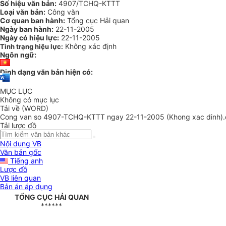
Số hiệu văn bản:
4907/TCHQ-KTTT
Loại văn bản:
Công văn
Cơ quan ban hành:
Tổng cục Hải quan
Ngày ban hành:
22-11-2005
Ngày có hiệu lực:
22-11-2005
Không xác định
Tình trạng hiệu lực:
Ngôn ngữ:
Định dạng văn bản hiện có:
MỤC LỤC
Không có mục lục
Tải về (WORD)
Cong van so 4907-TCHQ-KTTT ngay 22-11-2005 (Khong xac dinh)
Tải lược đồ
Nội dung VB
Văn bản gốc
Tiếng anh
Lược đồ
VB liên quan
Bản án áp dụng
TỔNG CỤC HẢI QUAN
******