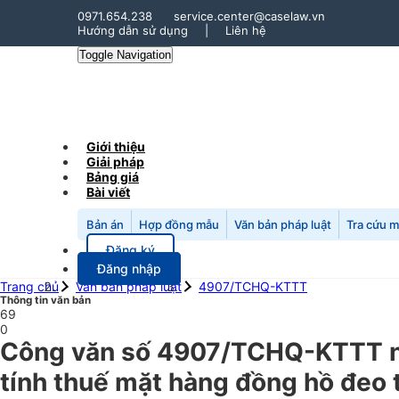
0971.654.238
service.center@caselaw.vn
Hướng dẫn sử dụng
|
Liên hệ
Toggle Navigation
Giới thiệu
Giải pháp
Bảng giá
Bài viết
Bản án
Hợp đồng mẫu
Văn bản pháp luật
Tra cứu 
Đăng ký
Đăng nhập
Trang chủ
Văn bản pháp luật
4907/TCHQ-KTTT
Thông tin văn bản
69
0
Công văn số 4907/TCHQ-KTTT ngà
tính thuế mặt hàng đồng hồ đeo t