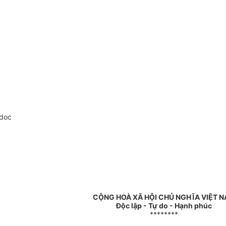
.doc
CỘNG HOÀ XÃ HỘI CHỦ NGHĨA VIỆT 
Độc lập - Tự do - Hạnh phúc
********