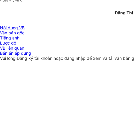
- Lưu VT, Vụ KTTT
Đặng Thị
Nội dung VB
Văn bản gốc
Tiếng anh
Lược đồ
VB liên quan
Bản án áp dụng
Vui lòng
Đăng ký
tài khoản hoặc
đăng nhập
để xem và tải văn bản 