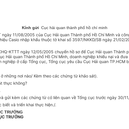
Kính gửi
Cục hải quan thành phố hồ chí minh
 ngày 11/08/2005 của Cục Hải quan Thành phố Hồ Chí Minh và côn
tay hiệu Casio nhập khẩu thuộc tờ khai số 3597/NKKD/SB ngày 21/02
CHQ-KTTT ngày 12/05/2005 chuyển hồ sơ để Cục Hải quan Thành phố 
ục Hải quan Thành phố Hồ Chí Minh, doanh nghiệp khiếu nại và đưa 
anh nghiệp ở cấp Tổng cục, Tổng cục yêu cầu Cục Hải quan TP.HCM b
iá ở những nơi nào/ Kèm theo các chứng từ khảo sát).
át thực không?
.
và gửi kèm các chứng từ có liên quan về Tổng cục trước ngày 30/11/
iết và triển khai thực hiện./.
ỤC TRƯỞNG
ỤC TRƯỞNG