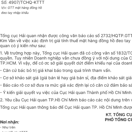
Số: 4907/TCHQ-KTTT
V/v: GTT mặt hàng đồng hồ
đeo tay nhập khẩu
Tổng cục Hải quan nhận được công văn báo cáo số 2732/HQTP.GTT
Kim Vân về việc xác định trị giá tính thuế mặt hàng đồng hồ đeo 
quan có ý kiến như sau:
1. Về trường hợp này, Tổng cục Hải quan đã có công văn số 1832/T
quyền. Tuy nhiên Doanh nghiệp vẫn chưa đồng ý với nội dung của C
TP.HCM. Vì vậy, để có ơc sở giải quyết dứt điểm khiếu nại của do
- Căn cứ bác bỏ trị giá khai báo trong quá trình tham vấn.
- Cơ sở khảo sát giá (giá bán lẻ hay giá bán sỉ, địa điểm khảo sát g
- Báo cáo rõ cơ sở đưa ra mức giá xác định lại có căn cứ đảm bảo s
- Ý kiến giải quyết vụ việc của Cục Hải quan Thành phố Hồ Chí Minh
2. Yêu cầu Cục Hải quan TP.Hồ Chí Minh báo cáo các nội dung trên 
Tổng cục Hải quan thông báo để Cục Hải quan TP. Hồ Chí Minh được b
KT. TỔNG C
PHÓ TỔNG C
Nơi nhận:
- Như trên