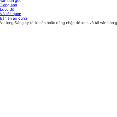
Văn bản gốc
Tiếng anh
Lược đồ
VB liên quan
Bản án áp dụng
Vui lòng
Đăng ký
tài khoản hoặc
đăng nhập
để xem và tải văn bản 