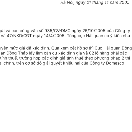
Hà Nội, ngày 21 tháng 11 năm 2005
p gửi và các công văn số 935/CV-DMC ngày 26/10/2005 của Công ty
5 và 47/NKD/CĐT ngày 14/4/2005. Tổng cục Hải quan có ý kiến như
guyên mức giá đã xác định. Qua xem xét hồ sơ thì Cục Hải quan Đồng
quan Đồng Tháp lấy làm căn cứ xác định giá và 02 lô hàng phải xác
ính thuế, trường hợp xác định giá tính thuế theo phương pháp 2 thì
i chính, trên cơ sở đó giải quyết khiếu nại của Công ty Domesco