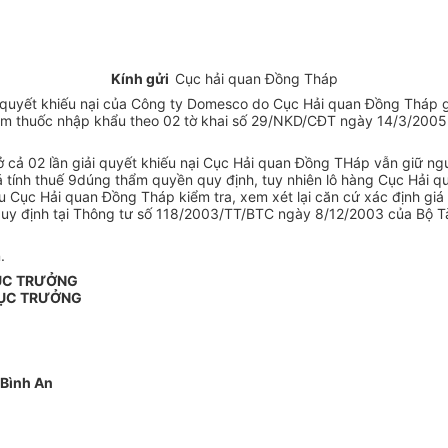
Kính gửi
Cục hải quan Đồng Tháp
ải quyết khiếu nại của Công ty Domesco do Cục Hải quan Đồng Thá
làm thuốc nhập khẩu theo 02 tờ khai số 29/NKD/CĐT ngày 14/3/200
 ở cả 02 lần giải quyết khiếu nại Cục Hải quan Đồng THáp vẫn giữ n
giá tính thuế 9dúng thẩm quyền quy định, tuy nhiên lô hàng Cục Hải 
 Cục Hải quan Đồng Tháp kiểm tra, xem xét lại căn cứ xác định giá t
 quy định tại Thông tư số 118/2003/TT/BTC ngày 8/12/2003 của Bộ Tà
.
ỤC TRƯỞNG
ỤC TRƯỞNG
 Bình An