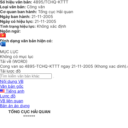
Số hiệu văn bản:
4895/TCHQ-KTTT
Loại văn bản:
Công văn
Cơ quan ban hành:
Tổng cục Hải quan
Ngày ban hành:
21-11-2005
Ngày có hiệu lực:
21-11-2005
Không xác định
Tình trạng hiệu lực:
Ngôn ngữ:
Định dạng văn bản hiện có:
MỤC LỤC
Không có mục lục
Tải về (WORD)
Cong van so 4895-TCHQ-KTTT ngay 21-11-2005 (Khong xac dinh)
Tải lược đồ
Nội dung VB
Văn bản gốc
Tiếng anh
Lược đồ
VB liên quan
Bản án áp dụng
TỔNG CỤC HẢI QUAN
******