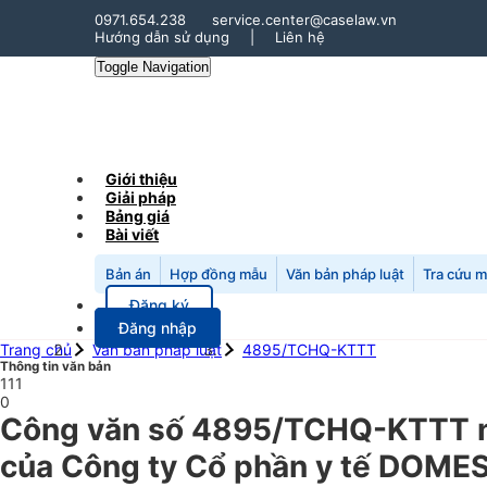
0971.654.238
service.center@caselaw.vn
Hướng dẫn sử dụng
|
Liên hệ
Toggle Navigation
Giới thiệu
Giải pháp
Bảng giá
Bài viết
Bản án
Hợp đồng mẫu
Văn bản pháp luật
Tra cứu 
Đăng ký
Đăng nhập
Trang chủ
Văn bản pháp luật
4895/TCHQ-KTTT
Thông tin văn bản
111
0
Công văn số 4895/TCHQ-KTTT ngà
của Công ty Cổ phần y tế DOMESC