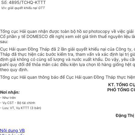
Số: 4895/TCHQ-KTTT
V/v: giải quyết khiếu nại GTT
Tổng cục Hải quan nhận được toàn bộ hồ sơ photocopy về việc gi
Cổ phần y tế DOMESCO đề nghị xem xét giá tính thuế nguyên liệu 
sau:
Cục Hải quan Đồng Tháp đã 2 lần giải quyết khiếu nại của Công ty,
Tháp đã thực hiện các bước kiểm tra, tham vấn và xác định lại trị 
định giá không có cùng số lượng và nước xuất khẩu. Do vậy, yêu cầu
pahỉ quy đổi để thỏa mãn các điều kiện lựa chọn lô hàng giống hệt
theo quy định.
Tổng cục Hải quan thông báo để Cục Hải quan Đồng Tháp thực hiện
KT. TỔNG C
PHÓ TỔNG C
Nơi nhận:
- Như trên
- Vụ CST - Bộ tài chính
- Lưu: VT, Vụ KTTT (3 bản)
Đặng Thị
Nội dung VB