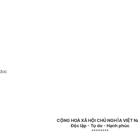
.doc
CỘNG HOÀ XÃ HỘI CHỦ NGHĨA VIỆT 
Độc lập - Tự do - Hạnh phúc
********