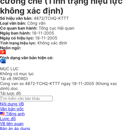
cưỡng chế (Tình trạng hiệu lực
không xác định)
Số hiệu văn bản:
4872/TCHQ-KTTT
Loại văn bản:
Công văn
Cơ quan ban hành:
Tổng cục Hải quan
Ngày ban hành:
18-11-2005
Ngày có hiệu lực:
18-11-2005
Không xác định
Tình trạng hiệu lực:
Ngôn ngữ:
Định dạng văn bản hiện có:
MỤC LỤC
Không có mục lục
Tải về (WORD)
Cong van so 4872-TCHQ-KTTT ngay 18-11-2005 (Khong xac
dinh).doc
Tải lược đồ
Nội dung VB
Văn bản gốc
Tiếng anh
Lược đồ
VB liên quan
Bản án áp dụng