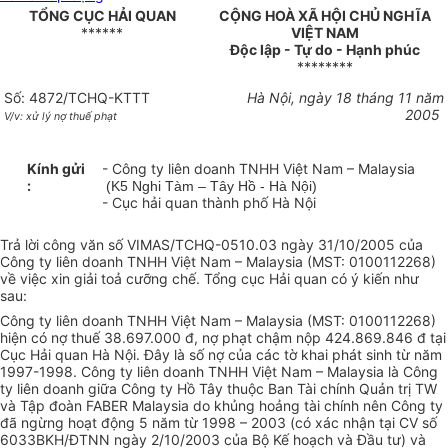
TỔNG CỤC HẢI QUAN
CỘNG HOÀ XÃ HỘI CHỦ NGHĨA
******
VIỆT NAM
Độc lập - Tự do - Hạnh phúc
********
Số: 4872/TCHQ-KTTT
Hà Nội, ngày 18 tháng 11 năm
2005
V/v: xử lý nợ thuế phạt
Kính gửi
- Công ty liên doanh TNHH Việt Nam – Malaysia
:
(K5 Nghi Tàm – Tây Hồ - Hà Nội)
- Cục hải quan thành phố Hà Nội
Trả lời công văn số VIMAS/TCHQ-0510.03 ngày 31/10/2005 của
Công ty liên doanh TNHH Việt Nam – Malaysia (MST: 0100112268)
về việc xin giải toả cưỡng chế. Tổng cục Hải quan có ý kiến như
sau:
Công ty liên doanh TNHH Việt Nam – Malaysia (MST: 0100112268)
hiện có nợ thuế 38.697.000 đ, nợ phạt chậm nộp 424.869.846 đ tại
Cục Hải quan Hà Nội. Đây là số nợ của các tờ khai phát sinh từ năm
1997-1998. Công ty liên doanh TNHH Việt Nam – Malaysia là Công
ty liên doanh giữa Công ty Hồ Tây thuộc Ban Tài chính Quản trị TW
và Tập đoàn FABER Malaysia do khủng hoảng tài chính nên Công ty
đã ngừng hoạt động 5 năm từ 1998 – 2003 (có xác nhận tại CV số
6033BKH/ĐTNN ngày 2/10/2003 của Bộ Kế hoạch và Đầu tư) và