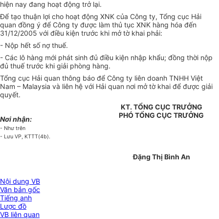
hiện nay đang hoạt động trở lại.
Để tạo thuận lợi cho hoạt động XNK của Công ty, Tổng cục Hải
quan đồng ý để Công ty được làm thủ tục XNK hàng hóa đến
31/12/2005 với điều kiện trước khi mở tờ khai phải:
- Nộp hết số nợ thuế.
- Các lô hàng mới phát sinh đủ điều kiện nhập khẩu; đồng thời nộp
đủ thuế trước khi giải phòng hàng.
Tổng cục Hải quan thông báo để Công ty liên doanh TNHH Việt
Nam – Malaysia và liên hệ với Hải quan nơi mở tờ khai để được giải
quyết.
KT. TỔNG CỤC TRƯỞNG
PHÓ TỔNG CỤC TRƯỞNG
Nơi nhận:
- Như trên
- Lưu VP, KTTT(4b).
Đặng Thị Bình An
Nội dung VB
Văn bản gốc
Tiếng anh
Lược đồ
VB liên quan