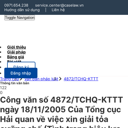
0971.654.238
service.center@caselaw.vn
Hướng dẫn sử dụng
|
Liên hệ
Toggle Navigation
Giới thiệu
Giải pháp
Bảng giá
Bài viết
Đăng ký
Đăng nhập
Trang chủ
Văn bản pháp luật
4872/TCHQ-KTTT
Thông tin văn bản
122
0
Công văn số 4872/TCHQ-KTTT
ngày 18/11/2005 Của Tổng cục
Hải quan về việc xin giải tỏa