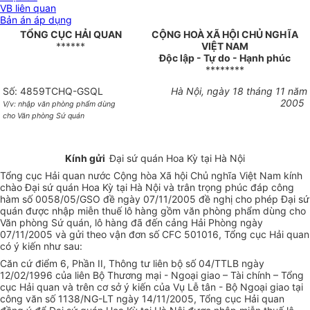
VB liên quan
Bản án áp dụng
TỔNG CỤC HẢI QUAN
CỘNG HOÀ XÃ HỘI CHỦ NGHĨA
******
VIỆT NAM
Độc lập - Tự do - Hạnh phúc
********
Số: 4859TCHQ-GSQL
Hà Nội, ngày 18 tháng 11 năm
2005
V/v: nhập văn phòng phẩm dùng
cho Văn phòng Sứ quán
Kính gửi
Đại sứ quán Hoa Kỳ tại Hà Nội
Tổng cục Hải quan nước Cộng hòa Xã hội Chủ nghĩa Việt Nam kính
chào Đại sứ quán Hoa Kỳ tại Hà Nội và trân trọng phúc đáp công
hàm số 0058/05/GSO đề ngày 07/11/2005 đề nghị cho phép Đại sứ
quán được nhập miễn thuế lô hàng gồm văn phòng phẩm dùng cho
Văn phòng Sứ quán, lô hàng đã đến cảng Hải Phòng ngày
07/11/2005 và gửi theo vận đơn số CFC 501016, Tổng cục Hải quan
có ý kiến như sau:
Căn cứ điểm 6, Phần II, Thông tư liên bộ số 04/TTLB ngày
12/02/1996 của liên Bộ Thương mại - Ngoại giao – Tài chính – Tổng
cục Hải quan và trên cơ sở ý kiến của Vụ Lễ tân - Bộ Ngoại giao tại
công văn số 1138/NG-LT ngày 14/11/2005, Tổng cục Hải quan