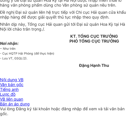
đồng ý để Đại sứ quán Hoa Kỳ tại Hà Nội được nhập miễn thuế lô
hàng văn phòng phẩm dùng cho Văn phòng sứ quán nêu trên.
Đề nghị Đại sứ quán liên hệ trực tiếp với Chi cục Hải quan cửa khẩu
nhập hàng để được giải quyết thủ tục nhập theo quy định.
Nhân dịp này, Tổng cục Hải quan gửi tới Đại sứ quán Hoa Kỳ tại Hà
Nội lời chào trân trọng./.
KT. TỔNG CỤC TRƯỞNG
PHÓ TỔNG CỤC TRƯỞNG
Nơi nhận:
-
Như trên
- Cục HQTP Hải Phòng (để thực hiện)
- Lưu VT, GSQL(2).
Đặng Hạnh Thu
Nội dung VB
Văn bản gốc
Tiếng anh
Lược đồ
VB liên quan
Bản án áp dụng
Vui lòng
Đăng ký
tài khoản hoặc
đăng nhập
để xem và tải văn bản
gốc.