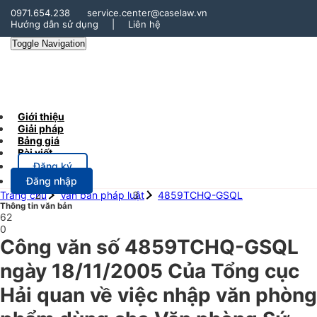
0971.654.238
service.center@caselaw.vn
Hướng dẫn sử dụng
|
Liên hệ
Toggle Navigation
Giới thiệu
Giải pháp
Bảng giá
Bài viết
Đăng ký
Đăng nhập
Trang chủ
Văn bản pháp luật
4859TCHQ-GSQL
Thông tin văn bản
62
0
Công văn số 4859TCHQ-GSQL
ngày 18/11/2005 Của Tổng cục
Hải quan về việc nhập văn phòng