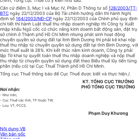
chính; Tổng cục Thuế có ý kiến như sau:
Căn cứ điểm 3, Mục I và Mục IV, Phần D Thông tư số
128/2003/TT-
BTC
ngày 22/12/2003 của Bộ Tài chính hướng dẫn thi hành Nghị
định số
164/2003/NĐ-CP
ngày 22/12/2003 của Chính phủ quy định
chi tiết thi hành Luật thuế thu nhập doanh nghiệp thì Công ty Xuất
nhập khẩu Ngũ cốc có chức năng kinh doanh bất động sản, đặt trụ
sở chính ở Thành phố Hồ Chí Minh nhưng phát sinh hoạt động
chuyển quyền sử dụng đất tại ỉtnh Bình Dương thì phải kê khai nộp
thuế thu nhập từ chuyển quyền sử dụng đất tại tỉnh Bình Dương, với
mức thuế suất là 28%. Khi kết thúc năm kinh doanh, Công ty phải
lập Tờ khai tự quyết toán thuế thu nhập doanh nghiệp và nộp thuế
thu nhập từ chuyển quyền sử dụng đất theo Biểu thuế lũy tiến từng
phần (nếu có) tại Cục Thuế Thành phố Hồ Chí Minh.
Tổng cục Thuế thông báo để Cục Thuế được biết và thực hiện./.
KT. TỔNG CỤC TRƯỞNG
PHÓ TỔNG CỤC TRƯỞNG
Nơi nhận:
- Như trên;
- Cục Thuế các tỉnh, TP thuộc TW;
- Lưu: VT, PCCS.
Phạm Duy Khương
Nội dung VB
Văn bản gốc