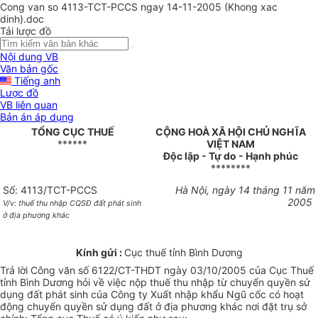
Cong van so 4113-TCT-PCCS ngay 14-11-2005 (Khong xac
dinh).doc
Tải lược đồ
Nội dung VB
Văn bản gốc
Tiếng anh
Lược đồ
VB liên quan
Bản án áp dụng
TỔNG CỤC THUẾ
CỘNG HOÀ XÃ HỘI CHỦ NGHĨA
******
VIỆT NAM
Độc lập - Tự do - Hạnh phúc
********
Số: 4113/TCT-PCCS
Hà Nội, ngày 14 tháng 11 năm
2005
V/v: thuế thu nhập CQSĐ đất
phát sinh
ở địa phương khác
Kính gửi :
Cục thuế tỉnh Bình Dương
Trả lời Công văn số 6122/CT-THDT ngày 03/10/2005 của Cục Thuế
tỉnh Bình Dương hỏi về việc nộp thuế thu nhập từ chuyển quyền sử
dụng đất phát sinh của Công ty Xuất nhập khẩu Ngũ cốc có hoạt
động chuyển quyền sử dụng đất ở địa phương khác nơi đặt trụ sở