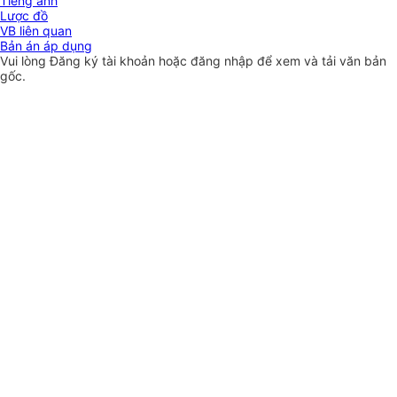
Tiếng anh
Lược đồ
VB liên quan
Bản án áp dụng
Vui lòng
Đăng ký
tài khoản hoặc
đăng nhập
để xem và tải văn bản
gốc.