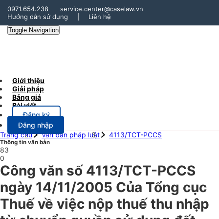
0971.654.238
service.center@caselaw.vn
Hướng dẫn sử dụng
|
Liên hệ
Toggle Navigation
Giới thiệu
Giải pháp
Bảng giá
Bài viết
Đăng ký
Đăng nhập
Trang chủ
Văn bản pháp luật
4113/TCT-PCCS
Thông tin văn bản
83
0
Công văn số 4113/TCT-PCCS
ngày 14/11/2005 Của Tổng cục
Thuế về việc nộp thuế thu nhập