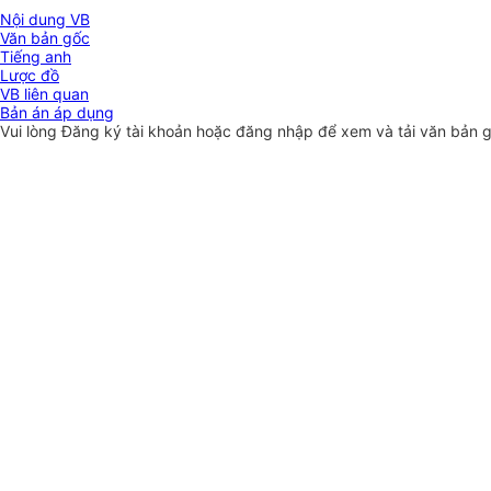
Nội dung VB
Văn bản gốc
Tiếng anh
Lược đồ
VB liên quan
Bản án áp dụng
Vui lòng
Đăng ký
tài khoản hoặc
đăng nhập
để xem và tải văn bản 