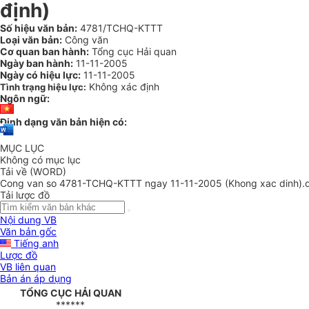
định)
Số hiệu văn bản:
4781/TCHQ-KTTT
Loại văn bản:
Công văn
Cơ quan ban hành:
Tổng cục Hải quan
Ngày ban hành:
11-11-2005
Ngày có hiệu lực:
11-11-2005
Không xác định
Tình trạng hiệu lực:
Ngôn ngữ:
Định dạng văn bản hiện có:
MỤC LỤC
Không có mục lục
Tải về (WORD)
Cong van so 4781-TCHQ-KTTT ngay 11-11-2005 (Khong xac dinh).
Tải lược đồ
Nội dung VB
Văn bản gốc
Tiếng anh
Lược đồ
VB liên quan
Bản án áp dụng
TỔNG CỤC HẢI QUAN
******