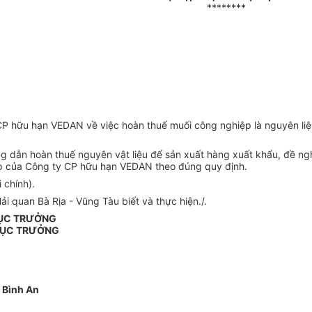
********
P hữu hạn VEDAN về việc hoàn thuế muối công nghiệp là nguyên liệ
dẫn hoàn thuế nguyên vật liệu để sản xuất hàng xuất khẩu, đề ngh
ệp của Công ty CP hữu hạn VEDAN theo đúng quy định.
 chính).
 quan Bà Rịa - Vũng Tàu biết và thực hiện./.
CỤC TRƯỞNG
CỤC TRƯỞNG
 Bình An