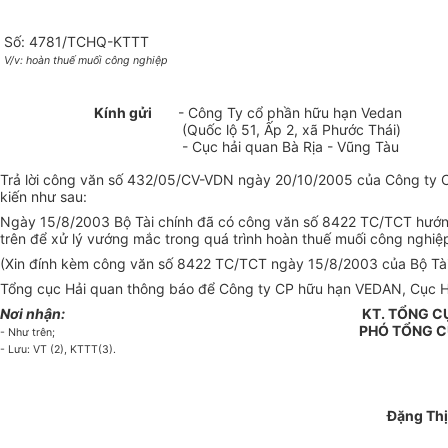
Số: 4781/TCHQ-KTTT
V/v: hoàn thuế muối công nghiệp
Kính gửi
- Công Ty cổ phần hữu hạn Vedan
(Quốc lộ 51, Ấp 2, xã Phước Thái)
- Cục hải quan Bà Rịa - Vũng Tàu
Trả lời công văn số 432/05/CV-VDN ngày 20/10/2005 của Công ty C
kiến như sau:
Ngày 15/8/2003 Bộ Tài chính đã có công văn số 8422 TC/TCT hướng 
trên để xử lý vướng mắc trong quá trình hoàn thuế muối công nghi
(Xin đính kèm công văn số 8422 TC/TCT ngày 15/8/2003 của Bộ Tài
Tổng cục Hải quan thông báo để Công ty CP hữu hạn VEDAN, Cục Hải
Nơi nhận:
KT. TỔNG 
PHÓ TỔNG 
- Như trên;
- Lưu: VT (2), KTTT(3).
Đặng Thị