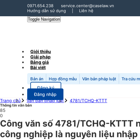
0971.654.238
service.center@caselaw.vn
Hướng dẫn sử dụng
|
Liên hệ
Toggle Navigation
Giới thiệu
Giải pháp
Bảng giá
Bài viết
Bản án
Hợp đồng mẫu
Văn bản pháp luật
Tra cứu 
Đăng ký
Đăng nhập
Trang chủ
Văn bản pháp luật
4781/TCHQ-KTTT
Thông tin văn bản
85
0
Công văn số 4781/TCHQ-KTTT ng
công nghiệp là nguyên liệu nhập