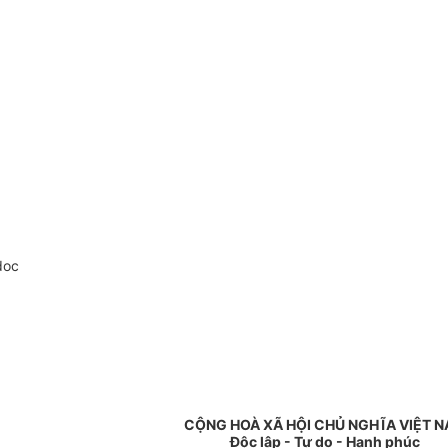
doc
CỘNG HOÀ XÃ HỘI CHỦ NGHĨA VIỆT 
Độc lập - Tự do - Hạnh phúc