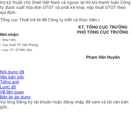
trợ kỹ thuật cho Shell Việt Nam và ngược lại thì khi thanh toán Công
ty được xuất hóa đơn GTGT và phải kê khai, nộp thuế GTGT theo
qui định.
Tổng cục Thuế trả lời để Công ty biết và thực hiện./.
KT. TỔNG CỤC TRƯỞNG
PHÓ TỔNG CỤC TRƯỞNG
Nơi nhận:
- Như trên;
- Cục thuế TP. Hải Phòng;
- Lưu: VT, ĐTNN (3b).
Phạm Văn Huyến
Nội dung VB
Văn bản gốc
Tiếng anh
Lược đồ
VB liên quan
Bản án áp dụng
Vui lòng
Đăng ký
tài khoản hoặc
đăng nhập
để xem và tải văn bản
gốc.