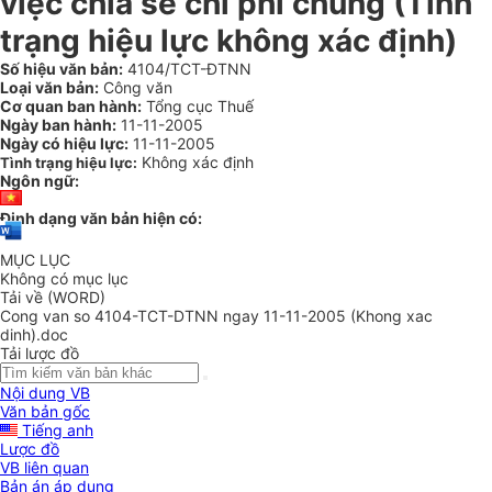
việc chia sẻ chi phí chung (Tình
trạng hiệu lực không xác định)
Số hiệu văn bản:
4104/TCT-ĐTNN
Loại văn bản:
Công văn
Cơ quan ban hành:
Tổng cục Thuế
Ngày ban hành:
11-11-2005
Ngày có hiệu lực:
11-11-2005
Không xác định
Tình trạng hiệu lực:
Ngôn ngữ:
Định dạng văn bản hiện có:
MỤC LỤC
Không có mục lục
Tải về (WORD)
Cong van so 4104-TCT-DTNN ngay 11-11-2005 (Khong xac
dinh).doc
Tải lược đồ
Nội dung VB
Văn bản gốc
Tiếng anh
Lược đồ
VB liên quan
Bản án áp dụng