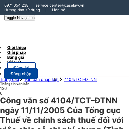
0971.654.238
service.center@caselaw.vn
Hướng dẫn sử dụng
|
Liên hệ
Toggle Navigation
Giới thiệu
Giải pháp
Bảng giá
Bài viết
Đăng ký
Đăng nhập
Trang chủ
Văn bản pháp luật
4104/TCT-ĐTNN
Thông tin văn bản
126
0
Công văn số 4104/TCT-ĐTNN
ngày 11/11/2005 Của Tổng cục
Thuế về chính sách thuế đối với