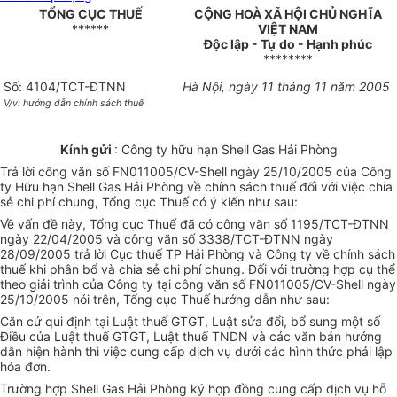
TỔNG CỤC THUẾ
CỘNG HOÀ XÃ HỘI CHỦ NGHĨA
******
VIỆT NAM
Độc lập - Tự do - Hạnh phúc
********
Số: 4104/TCT-ĐTNN
Hà Nội, ngày 11 tháng 11 năm 2005
V/v: hướng dẫn chính sách thuế
Kính gửi
: Công ty hữu hạn Shell Gas Hải Phòng
Trả lời công văn số FN011005/CV-Shell ngày 25/10/2005 của Công
ty Hữu hạn Shell Gas Hải Phòng về chính sách thuế đối với việc chia
sẻ chi phí chung, Tổng cục Thuế có ý kiến như sau:
Về vấn đề này, Tổng cục Thuế đã có công văn số 1195/TCT-ĐTNN
ngày 22/04/2005 và công văn số 3338/TCT-ĐTNN ngày
28/09/2005 trả lời Cục thuế TP Hải Phòng và Công ty về chính sách
thuế khi phân bổ và chia sẻ chi phí chung. Đối với trường hợp cụ thể
theo giải trình của Công ty tại công văn số FN011005/CV-Shell ngày
25/10/2005 nói trên, Tổng cục Thuế hướng dẫn như sau:
Căn cứ qui định tại Luật thuế GTGT, Luật sửa đổi, bổ sung một số
Điều của Luật thuế GTGT, Luật thuế TNDN và các văn bản hướng
dẫn hiện hành thì việc cung cấp dịch vụ dưới các hình thức phải lập
hóa đơn.
Trường hợp Shell Gas Hải Phòng ký hợp đồng cung cấp dịch vụ hỗ