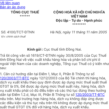
VB liên quan
Bản án áp dụng
TỔNG CỤC THUẾ
CỘNG HOÀ XÃ HỘI CHỦ NGHĨA
******
VIỆT NAM
Độc lập - Tự do - Hạnh phúc
********
Số: 4100/TCT-ĐTNN
Hà Nội, ngày 11 tháng 11 năm 2005
V/v: chính sách thuế
Kính gửi :
Cục thuế tỉnh Đồng Nai.
Trả lời công văn sô 1619/CT-ĐTNN ngày 30/8/2005 của Cục Thuế
tỉnh Đồng Nai về việc xuất khẩu hàng hóa và phân bổ chi phí ở
ngoài Việt Nam của các doanh nghiệp, Tổng cục Thuế có ý kiến như
sau:
1. Căn cứ hướng dẫn tại Điểm 1, Mục II, Phần B Thông tư số
120/2003/TT-BTC
ngày 12/12/2003 của Bộ Tài chính thì hàng hóa,
dịch vụ xuất khẩu theo quy định được áp dụng mức thuế suất thuế
GTGT là 0%. Để được áp dụng mức thuế suất này, hàng hóa, dịch
vụ xuất khẩu phải có đủ điều kiện và các thủ tục đúng theo hướng
dẫn tại Điểm 1.2.d, Mục III, Phần B Thông tư số
120/2003/TT-BTC
nêu trên. Mọi trường hợp hàng hóa, dịch vụ không đáp ứng được
các điều kiện và thủ tục nêu trên thì không được áp dụng mức thuế
suất thuế GTGT 0% đối với hàng hóa, dịch vụ xuất khẩu.