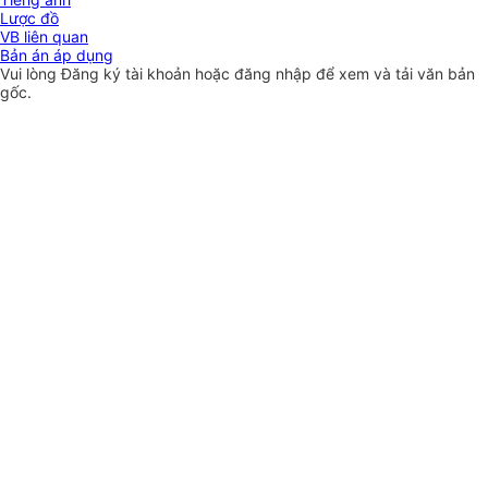
Lược đồ
VB liên quan
Bản án áp dụng
Vui lòng
Đăng ký
tài khoản hoặc
đăng nhập
để xem và tải văn bản
gốc.