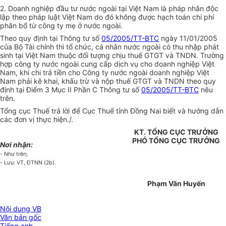
2. Doanh nghiệp đầu tư nước ngoài tại Việt Nam là pháp nhân độc
lập theo pháp luật Việt Nam do đó không được hạch toán chi phí
phân bổ từ công ty mẹ ở nước ngoài.
Theo quy định tại Thông tư số
05/2005/TT-BTC
ngày 11/01/2005
của Bộ Tài chính thì tổ chức, cá nhân nước ngoài có thu nhập phát
sinh tại Việt Nam thuộc đối tượng chịu thuế GTGT và TNDN. Trường
hợp công ty nước ngoài cung cấp dịch vụ cho doanh nghiệp Việt
Nam, khi chi trả tiền cho Công ty nước ngoài doanh nghiệp Việt
Nam phải kê khai, khấu trừ và nộp thuế GTGT và TNDN theo quy
định tại Điểm 3 Mục II Phần C Thông tư số
05/2005/TT-BTC
nêu
trên.
Tổng cục Thuế trả lời để Cục Thuế tỉnh Đồng Nai biết và hướng dẫn
các đơn vị thực hiện./.
KT. TỔNG CỤC TRƯỞNG
PHÓ TỔNG CỤC TRƯỞNG
Nơi nhận:
- Như trên;
- Lưu: VT, ĐTNN (2b).
Phạm Văn Huyến
Nội dung VB
Văn bản gốc
Tiếng anh