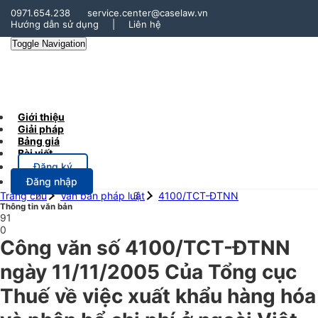
0971.654.238
service.center@caselaw.vn
Hướng dẫn sử dụng
|
Liên hệ
Toggle Navigation
Giới thiệu
Giải pháp
Bảng giá
Bài viết
Đăng ký
Đăng nhập
Trang chủ
Văn bản pháp luật
4100/TCT-ĐTNN
Thông tin văn bản
91
0
Công văn số 4100/TCT-ĐTNN
ngày 11/11/2005 Của Tổng cục
Thuế về việc xuất khẩu hàng hóa