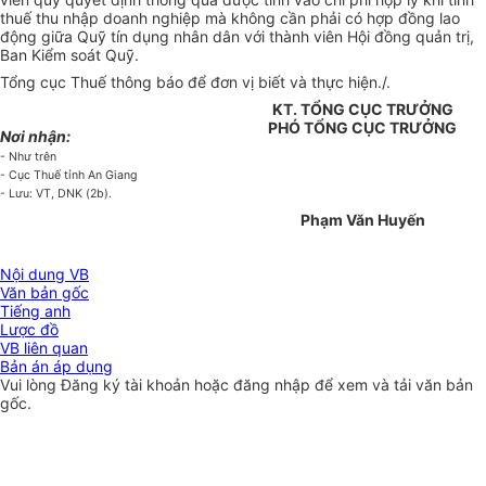
thuế thu nhập doanh nghiệp mà không cần phải có hợp đồng lao
động giữa Quỹ tín dụng nhân dân với thành viên Hội đồng quản trị,
Ban Kiểm soát Quỹ.
Tổng cục Thuế thông báo để đơn vị biết và thực hiện./.
KT. TỔNG CỤC TRƯỞNG
PHÓ TỔNG CỤC TRƯỞNG
Nơi nhận:
- Như trên
- Cục Thuế tỉnh An Giang
- Lưu: VT, DNK (2b).
Phạm Văn Huyến
Nội dung VB
Văn bản gốc
Tiếng anh
Lược đồ
VB liên quan
Bản án áp dụng
Vui lòng
Đăng ký
tài khoản hoặc
đăng nhập
để xem và tải văn bản
gốc.