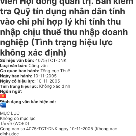
viên Hội đồng quản trị. Ban kiểm
tra Quỹ tín dụng nhân dân tính
vào chi phí hợp lý khi tính thu
nhập chịu thuế thu nhập doanh
nghiệp (Tình trạng hiệu lực
không xác định)
Số hiệu văn bản:
4075/TCT-DNK
Loại văn bản:
Công văn
Cơ quan ban hành:
Tổng cục Thuế
Ngày ban hành:
10-11-2005
Ngày có hiệu lực:
10-11-2005
Không xác định
Tình trạng hiệu lực:
Ngôn ngữ:
Định dạng văn bản hiện có:
MỤC LỤC
Không có mục lục
Tải về (WORD)
Cong van so 4075-TCT-DNK ngay 10-11-2005 (Khong xac
dinh).doc