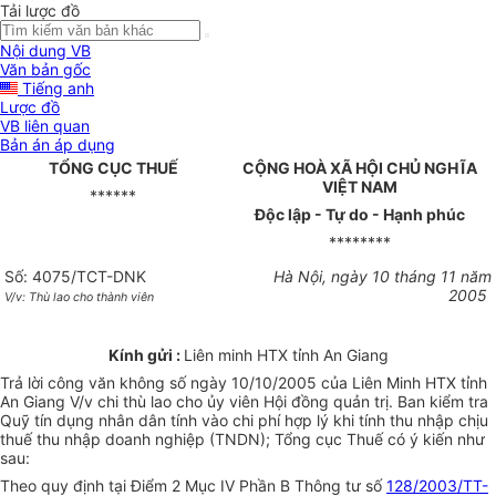
Tải lược đồ
Nội dung VB
Văn bản gốc
Tiếng anh
Lược đồ
VB liên quan
Bản án áp dụng
TỔNG CỤC THUẾ
CỘNG HOÀ XÃ HỘI CHỦ NGHĨA
VIỆT NAM
******
Độc lập - Tự do - Hạnh phúc
********
Số: 4075/TCT-DNK
Hà Nội, ngày 10 tháng 11 năm
2005
V/v: Thù lao cho thành viên
Kính gửi :
Liên minh HTX tỉnh An Giang
Trả lời công văn không số ngày 10/10/2005 của Liên Minh HTX tỉnh
An Giang V/v chi thù lao cho ủy viên Hội đồng quản trị. Ban kiểm tra
Quỹ tín dụng nhân dân tính vào chi phí hợp lý khi tính thu nhập chịu
thuế thu nhập doanh nghiệp (TNDN); Tổng cục Thuế có ý kiến như
sau:
Theo quy định tại Điểm 2 Mục IV Phần B Thông tư số
128/2003/TT-