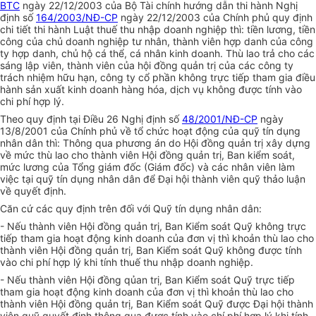
BTC
ngày 22/12/2003 của Bộ Tài chính hướng dẫn thi hành Nghị
định số
164/2003/NĐ-CP
ngày 22/12/2003 của Chính phủ quy định
chi
t
iết thi hành Luật thuế thu nhập doanh nghiệp thì: tiền lương, tiền
công của chủ doanh nghiệp tư nhân, thành viên hợp danh của công
ty hợp danh, chủ hộ cá thể, cá nhân kinh doanh. Thù lao trả cho các
sáng lập viên, thành viên của hội đồng quản trị của các công ty
trách nhiệm hữu hạn, công ty cổ phần không trực tiếp tham gia điều
hành sản xuất kinh doanh hàng hóa, dịch vụ không được tính vào
chi phí hợp lý.
Theo quy định tại Điều 26 Nghị định số
48/2001/NĐ-CP
ngày
13/8/2001 của Chính phủ về tổ chức hoạt động của quỹ tín dụng
nhân dân thì: Thông qua phương án do Hội đồng quản trị xây dựng
về mức thù lao cho thành viên Hội đồng quản trị, Ban kiểm soát,
mức lương của Tổng giám đốc (Giám đốc) và các nhân viên làm
việc tại quỹ tín dụng nhân dân để Đại hội thành viên quỹ thảo luận
về quyết định.
Căn cứ các quy định trên đối với Quỹ tín dụng nhân dân:
- Nếu thành viên Hội đồng quản trị, Ban Kiểm soát Quỹ không trực
tiếp tham gia hoạt động kinh doanh của đơn vị thì
k
hoản thù lao cho
thành viên Hội đồng quản trị, Ban Kiểm soát Quỹ không được tính
vào chi phí hợp lý khi tính thuế thu nhập doanh nghiệp.
- Nếu thành viên Hội đồng qủan trị, Ban Kiểm soát Quỹ trực tiếp
tham gia hoạt động kinh doanh của đơn vị thì
k
hoản thù lao cho
thành viên Hội đồng quản trị, Ban Kiểm soát Quỹ được Đại hội thành
viên quỹ quyết định thông qua được tính vào chí phí hợp lý khi tính