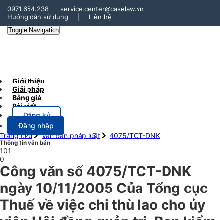
0971.654.238
service.center@caselaw.vn
Hướng dẫn sử dụng
|
Liên hệ
Toggle Navigation
Giới thiệu
Giải pháp
Bảng giá
Bài viết
Đăng ký
Đăng nhập
Trang chủ
Văn bản pháp luật
4075/TCT-DNK
Thông tin văn bản
101
0
Công văn số 4075/TCT-DNK
ngày 10/11/2005 Của Tổng cục
Thuế về việc chi thù lao cho ủy