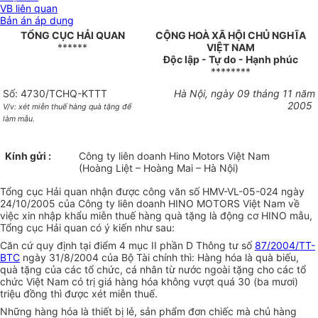
VB liên quan
Bản án áp dụng
TỔNG CỤC HẢI QUAN
CỘNG HOÀ XÃ HỘI CHỦ NGHĨA
******
VIỆT NAM
Độc lập - Tự do - Hạnh phúc
********
Số: 4730/TCHQ-KTTT
Hà Nội, ngày 09 tháng 11 năm
2005
V/v: xét miễn thuế hàng quà tặng để
làm mẫu.
Kính gửi :
Công ty liên doanh Hino Motors Việt Nam
(Hoàng Liệt – Hoàng Mai – Hà Nội)
Tổng cục Hải quan nhận được công văn số HMV-VL-05-024 ngày
24/10/2005 của Công ty liên doanh HINO MOTORS Việt Nam về
việc xin nhập khẩu miễn thuế hàng quà tặng là động cơ HINO mẫu,
Tổng cục Hải quan có ý kiến như sau:
Căn cứ quy định tại điểm 4 mục II phần D Thông tư số
87/2004/TT-
BTC
ngày 31/8/2004 của Bộ Tài chính thì: Hàng hóa là quà biếu,
quà tặng của các tổ chức, cá nhân từ nước ngoài tặng cho các tổ
chức Việt Nam có trị giá hàng hóa không vượt quá 30 (ba mươi)
triệu đồng thì được xét miễn thuế.
Những hàng hóa là thiết bị lẻ, sản phẩm đơn chiếc mà chủ hàng