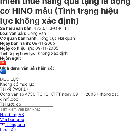
miễn thuế hàng quà tặng là động
cơ HINO mẫu (Tình trạng hiệu
lực không xác định)
Số hiệu văn bản:
4730/TCHQ-KTTT
Loại văn bản:
Công văn
Cơ quan ban hành:
Tổng cục Hải quan
Ngày ban hành:
09-11-2005
Ngày có hiệu lực:
09-11-2005
Không xác định
Tình trạng hiệu lực:
Ngôn ngữ:
Định dạng văn bản hiện có:
MỤC LỤC
Không có mục lục
Tải về (WORD)
Cong van so 4730-TCHQ-KTTT ngay 09-11-2005 (Khong xac
dinh).doc
Tải lược đồ
Nội dung VB
Văn bản gốc
Tiếng anh
Lược đồ