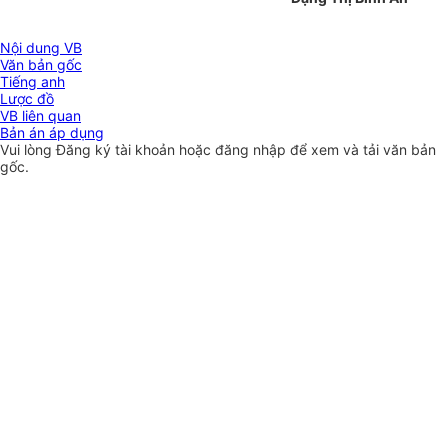
Nội dung VB
Văn bản gốc
Tiếng anh
Lược đồ
VB liên quan
Bản án áp dụng
Vui lòng
Đăng ký
tài khoản hoặc
đăng nhập
để xem và tải văn bản
gốc.