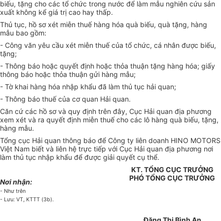
biếu, tặng cho các tổ chức trong nước để làm mẫu nghiên cứu sản
xuất không kể giá trị cao hay thấp.
Thủ tục, hồ sơ xét miễn thuế hàng hóa quà biếu, quà tặng, hàng
mẫu bao gồm:
- Công văn yêu cầu xét miễn thuế của tổ chức, cá nhân được biếu,
tặng;
- Thông báo hoặc quyết định hoặc thỏa thuận tặng hàng hóa; giấy
thông báo hoặc thỏa thuận gửi hàng mẫu;
- Tờ khai hàng hóa nhập khẩu đã làm thủ tục hải quan;
- Thông báo thuế của cơ quan Hải quan.
Căn cứ các hồ sơ và quy định trên đây, Cục Hải quan địa phương
xem xét và ra quyết định miễn thuế cho các lô hàng quà biếu, tặng,
hàng mẫu.
Tổng cục Hải quan thông báo để Công ty liên doanh HINO MOTORS
Việt Nam biết và liên hệ trực tiếp với Cục Hải quan địa phương nơi
làm thủ tục nhập khẩu để được giải quyết cụ thể.
KT. TỔNG CỤC TRƯỞNG
PHÓ TỔNG CỤC TRƯỞNG
Nơi nhận:
- Như trên
- Lưu: VT, KTTT (3b).
Đặng Thị Bình An