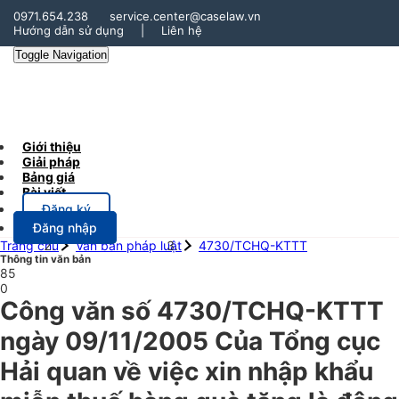
0971.654.238
service.center@caselaw.vn
Hướng dẫn sử dụng
|
Liên hệ
Toggle Navigation
Giới thiệu
Giải pháp
Bảng giá
Bài viết
Đăng ký
Đăng nhập
Trang chủ
Văn bản pháp luật
4730/TCHQ-KTTT
Thông tin văn bản
85
0
Công văn số 4730/TCHQ-KTTT
ngày 09/11/2005 Của Tổng cục
Hải quan về việc xin nhập khẩu