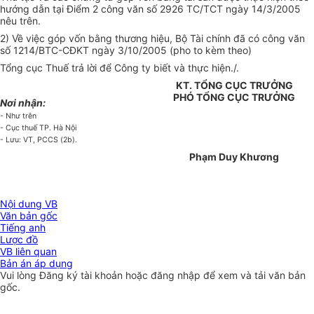
hướng dẫn tại Điểm 2 công văn số 2926 TC/TCT ngày 14/3/2005
nêu trên.
2) Về việc góp vốn bằng thương hiệu, Bộ Tài chính đã có công văn
số 1214/BTC-CĐKT ngày 3/10/2005 (pho to kèm theo)
Tổng cục Thuế trả lời để Công ty biết và thực hiện./.
KT. TỔNG CỤC TRƯỞNG
PHÓ TỔNG CỤC TRƯỞNG
Nơi nhận:
- Như trên
- Cục thuế TP. Hà Nội
- Lưu: VT, PCCS (2b).
Phạm Duy Khương
Nội dung VB
Văn bản gốc
Tiếng anh
Lược đồ
VB liên quan
Bản án áp dụng
Vui lòng
Đăng ký
tài khoản hoặc
đăng nhập
để xem và tải văn bản
gốc.