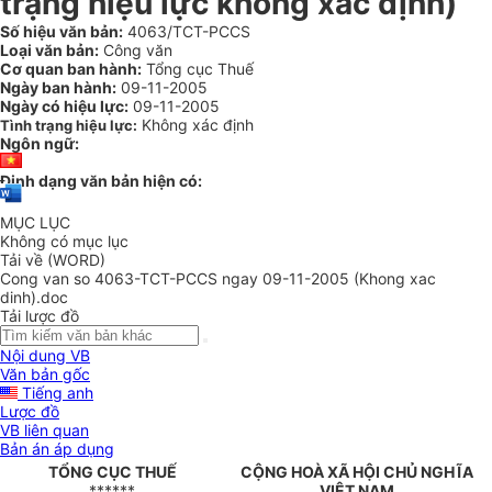
trạng hiệu lực không xác định)
Số hiệu văn bản:
4063/TCT-PCCS
Loại văn bản:
Công văn
Cơ quan ban hành:
Tổng cục Thuế
Ngày ban hành:
09-11-2005
Ngày có hiệu lực:
09-11-2005
Không xác định
Tình trạng hiệu lực:
Ngôn ngữ:
Định dạng văn bản hiện có:
MỤC LỤC
Không có mục lục
Tải về (WORD)
Cong van so 4063-TCT-PCCS ngay 09-11-2005 (Khong xac
dinh).doc
Tải lược đồ
Nội dung VB
Văn bản gốc
Tiếng anh
Lược đồ
VB liên quan
Bản án áp dụng
TỔNG CỤC THUẾ
CỘNG HOÀ XÃ HỘI CHỦ NGHĨA
******
VIỆT NAM