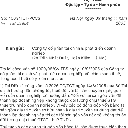
Độc lập - Tự do - Hạnh phúc
********
Số: 4063/TCT-PCCS
Hà Nội, ngày 09 tháng 11 năm
2005
V/v: trả lời c/s thuế
Kính gửi :
Công ty cổ phần tài chính & phát triển doanh
nghiệp
(28 Trần Nhật Duật, Hoàn Kiếm, Hà Nội)
Trả lời công văn số 1009/05/CV-FBS ngày 10/9/2005 của Công ty
cổ phần tài chính và phát triển doanh nghiệp về chính sách thuế,
Tổng cục Thuế có ý kiến như sau:
1) Tại Điểm 1 công văn số 2926 TC/TCT ngày 14/3/2005 của Bộ Tài
chính hướng dẫn chứng từ, thuế đối với tài sản chuyển dịch, góp
vốn của doanh nghiệp có hướng dẫn: “Đối với tài sản góp vốn để
thành lập doanh nghiệp không thuộc đối tượng chịu thuế GTGT,
thuế thu nhập doanh nghiệp”. Vì vậy các cổ đông góp vốn bằng tài
sản gồm giá trị quyền sở hữu nhà và giá trị quyền sử dụng đất để
thành lập doanh nghiệp thì các tài sản góp vốn này sẽ không thuộc
đối tượng chịu thuế GTGT, thuế TNDN.
Thủ tục và các chứng từ góp vốn bằng tài sản được thực hiện theo