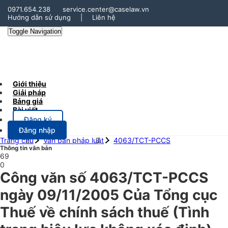
0971.654.238
service.center@caselaw.vn
Hướng dẫn sử dụng
|
Liên hệ
Toggle Navigation
Giới thiệu
Giải pháp
Bảng giá
Bài viết
Đăng ký
Đăng nhập
Trang chủ
Văn bản pháp luật
4063/TCT-PCCS
Thông tin văn bản
69
0
Công văn số 4063/TCT-PCCS
ngày 09/11/2005 Của Tổng cục
Thuế về chính sách thuế (Tình