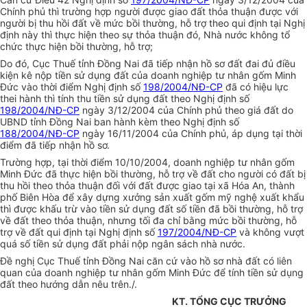
Chính phủ thì trường hợp người được giao đất thỏa thuận được với
người bị thu hồi đất về mức bồi thường, hỗ trợ theo qui định tại Nghị
định này thì thực hiện theo sự thỏa thuận đó, Nhà nước không tổ
chức thực hiện bồi thường, hỗ trợ;
Do đó, Cục Thuế tỉnh Đồng Nai đã tiếp nhận hồ sơ đất đai đủ điều
kiện kê nộp tiền sử dụng đất của doanh nghiệp tư nhân gốm Minh
Đức vào thời điểm Nghị định số
198/2004/NĐ-CP
đã có hiệu lực
thei hành thì tính thu tiền sử dụng đất theo Nghị định số
198/2004/NĐ-CP
ngày 3/12/2004 của Chính phủ theo giá đất do
UBND tỉnh Đồng Nai ban hành kèm theo Nghị định số
188/2004/NĐ-CP
ngày 16/11/2004 của Chính phủ, áp dụng tại thời
điểm đã tiếp nhận hồ sơ.
Trường hợp, tại thời điểm 10/10/2004, doanh nghiệp tư nhân gốm
Minh Đức đã thực hiện bồi thường, hỗ trợ về đất cho người có đất bị
thu hồi theo thỏa thuận đối với đất được giao tại xã Hóa An, thành
phố Biên Hòa để xây dựng xưởng sản xuất gốm mỹ nghệ xuất khẩu
thì được khấu trừ vào tiền sử dụng đất số tiền đã bồi thường, hỗ trợ
về đất theo thỏa thuận, nhưng tối đa chỉ bằng mức bồi thường, hỗ
trợ về đất qui định tại Nghị định số
197/2004/NĐ-CP
và không vượt
quá số tiền sử dụng đất phải nộp ngân sách nhà nước.
Đề nghị Cục Thuế tỉnh Đồng Nai căn cứ vào hồ sơ nhà đất có liên
quan của doanh nghiệp tư nhân gốm Minh Đức để tính tiền sử dụng
đất theo hướng dẫn nêu trên./.
KT. TỔNG CỤC TRƯỞNG