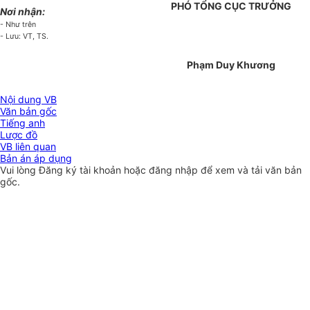
PHÓ TỔNG CỤC TRƯỞNG
Nơi nhận:
- Như trên
- Lưu: VT, TS.
Phạm Duy Khương
Nội dung VB
Văn bản gốc
Tiếng anh
Lược đồ
VB liên quan
Bản án áp dụng
Vui lòng
Đăng ký
tài khoản hoặc
đăng nhập
để xem và tải văn bản
gốc.