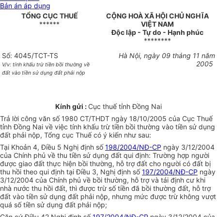
Bản án áp dụng
TỔNG CỤC THUẾ
CỘNG HOÀ XÃ HỘI CHỦ NGHĨA
******
VIỆT NAM
Độc lập - Tự do - Hạnh phúc
********
Số: 4045/TCT-TS
Hà Nội, ngày 09 tháng 11 năm
2005
V/v: tính khấu trừ tiền bồi thường về
đất vào tiền sử dụng đất phải nộp
Kính gửi :
Cục thuế tỉnh Đồng Nai
Trả lời công văn số 1980 CT/THDT ngày 18/10/2005 của Cục Thuế
tỉnh Đồng Nai về việc tính khấu trừ tiền bồi thường vào tiền sử dụng
đất phải nộp, Tổng cục Thuế có ý kiến như sau:
Tại Khoản 4, Điều 5 Nghị định số
198/2004/NĐ-CP
ngày 3/12/2004
của Chính phủ về thu tiền sử dụng đất qui định: Trường hợp người
được giao đất thực hiện bồi thường, hỗ trợ đất cho người có đất bị
thu hồi theo qui định tại Điều 3, Nghị định số
197/2004/NĐ-CP
ngày
3/12/2004 của Chính phủ về bồi thường, hỗ trợ và tái định cư khi
nhà nước thu hồi đất, thì được trừ số tiền đã bồi thường đất, hỗ trợ
đất vào tiền sử dụng đất phải nộp, nhưng mức được trừ không vượt
quá số tiền sử dụng đất phải nộp;
Căn cứ Điều 42 Nghị định số
197/2004/NĐ-CP
ngày 3/12/2004 của