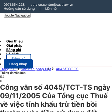
0971.654.238
service.center@caselaw.vn
Hướng dẫn sử dụng
|
Liên hệ
Toggle Navigation
Giới thiệu
Giải pháp
Bảng giá
Bài viết
Đăng ký
Đăng nhập
Trang chủ
Văn bản pháp luật
4045/TCT-TS
Thông tin văn bản
94
0
Công văn số 4045/TCT-TS ngày
09/11/2005 Của Tổng cục Thuế
về việc tính khấu trừ tiền bồi