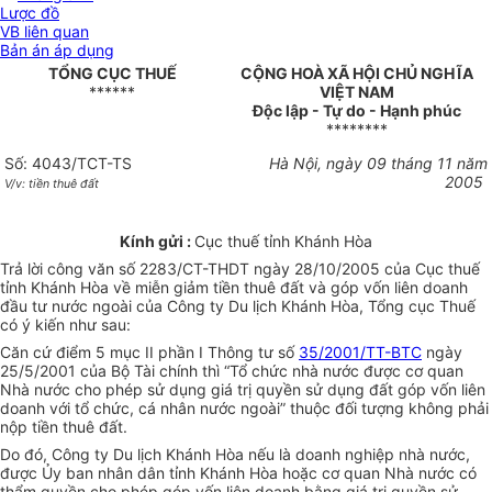
Lược đồ
VB liên quan
Bản án áp dụng
TỔNG CỤC THUẾ
CỘNG HOÀ XÃ HỘI CHỦ NGHĨA
******
VIỆT NAM
Độc lập - Tự do - Hạnh phúc
********
Số: 4043/TCT-TS
Hà Nội, ngày 09 tháng 11 năm
2005
V/v: tiền thuê đất
Kính gửi :
Cục thuế tỉnh Khánh Hòa
Trả lời công văn số 2283/CT-THDT ngày 28/10/2005 của Cục thuế
tỉnh Khánh Hòa về miễn giảm tiền thuê đất và góp vốn liên doanh
đầu tư nước ngoài của Công ty Du lịch Khánh Hòa, Tổng cục Thuế
có ý kiến như sau:
Căn cứ điểm 5 mục II phần I Thông tư số
35/2001/TT-BTC
ngày
25/5/2001 của Bộ Tài chính thì “Tổ chức nhà nước được cơ quan
Nhà nước cho phép sử dụng giá trị quyền sử dụng đất góp vốn liên
doanh với tổ chức, cá nhân nước ngoài” thuộc đối tượng không phải
nộp tiền thuê đất.
Do đó, Công ty Du lịch Khánh Hòa nếu là doanh nghiệp nhà nước,
được Ủy ban nhân dân tỉnh Khánh Hòa hoặc cơ quan Nhà nước có
thẩm quyền cho phép góp vốn liên doanh bằng giá trị quyền sử