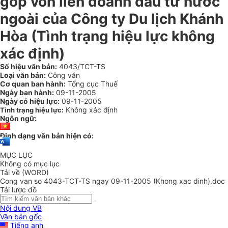
góp vốn liên doanh đầu tư nước
ngoài của Công ty Du lịch Khánh
Hòa (Tình trạng hiệu lực không
xác định)
Số hiệu văn bản:
4043/TCT-TS
Loại văn bản:
Công văn
Cơ quan ban hành:
Tổng cục Thuế
Ngày ban hành:
09-11-2005
Ngày có hiệu lực:
09-11-2005
Không xác định
Tình trạng hiệu lực:
Ngôn ngữ:
Định dạng văn bản hiện có:
MỤC LỤC
Không có mục lục
Tải về (WORD)
Cong van so 4043-TCT-TS ngay 09-11-2005 (Khong xac dinh).doc
Tải lược đồ
Nội dung VB
Văn bản gốc
Tiếng anh