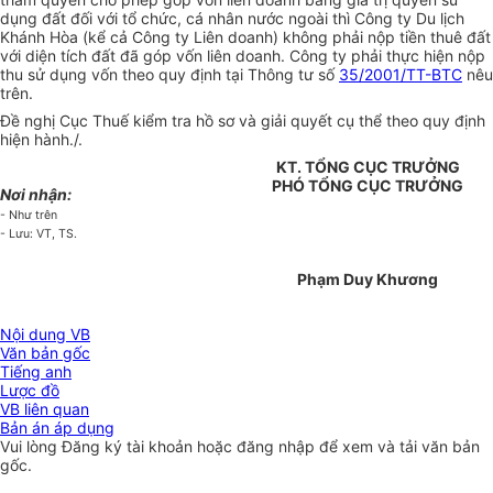
dụng đất đối với tổ chức, cá nhân nước ngoài thì Công ty Du lịch
Khánh Hòa (kể cả Công ty Liên doanh) không phải nộp tiền thuê đất
với diện tích đất đã góp vốn liên doanh. Công ty phải thực hiện nộp
thu sử dụng vốn theo quy định tại Thông tư số
35/2001/TT-BTC
nêu
trên.
Đề nghị Cục Thuế kiểm tra hồ sơ và giải quyết cụ thể theo quy định
hiện hành./.
KT. TỔNG CỤC TRƯỞNG
PHÓ TỔNG CỤC TRƯỞNG
Nơi nhận:
- Như trên
- Lưu: VT, TS.
Phạm Duy Khương
Nội dung VB
Văn bản gốc
Tiếng anh
Lược đồ
VB liên quan
Bản án áp dụng
Vui lòng
Đăng ký
tài khoản hoặc
đăng nhập
để xem và tải văn bản
gốc.