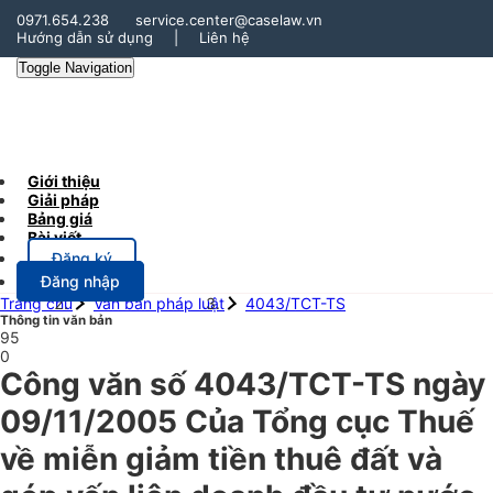
0971.654.238
service.center@caselaw.vn
Hướng dẫn sử dụng
|
Liên hệ
Toggle Navigation
Giới thiệu
Giải pháp
Bảng giá
Bài viết
Đăng ký
Đăng nhập
Trang chủ
Văn bản pháp luật
4043/TCT-TS
Thông tin văn bản
95
0
Công văn số 4043/TCT-TS ngày
09/11/2005 Của Tổng cục Thuế
về miễn giảm tiền thuê đất và