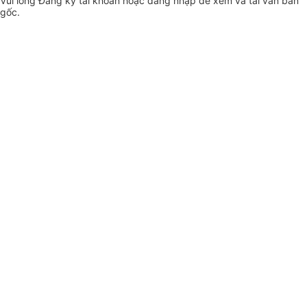
Vui lòng
Đăng ký
tài khoản hoặc
đăng nhập
để xem và tải văn bản
gốc.