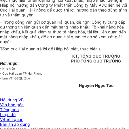
việc thực hiện phân loại hàng hóa xuất khẩu, nhập khẩu, đề nghị
Hiệp hội hướng dẫn Công ty Phát triển Công tỵ Máy ADC liên hệ với
Cục Hải quan Hải Phòng để được trả lời, hướng dẫn theo đúng trình
tự và thẩm quyền.
- Trong công văn gửi cơ quan Hải quan, đề nghị Công ty cung cấp
đủ thông tin liên quan đến mặt hàng nhập khẩu: Tờ khai hàng hóa
nhập khẩu, kết quả kiểm ra thực tế hàng hóa, tài liệu liên quan đến
mặt hàng nhập khẩu, để cơ quan Hải quan có cơ sở xem xét giải
quyết.
Tổng cục Hải quan trả lời để Hiệp hội biết, thực hiện./.
KT. TỔNG CỤC TRƯỞNG
PHÓ TỔNG CỤC TRƯỞNG
Nơi nhận:
- Như trên
- Cục Hải quan TP Hải Phòng
- Lưu VT, GSQL (3b)
Nguyễn Ngọc Túc
Nội dung VB
Văn bản gốc
Tiếng anh
Lược đồ
VB liên quan
Bản án áp dụng