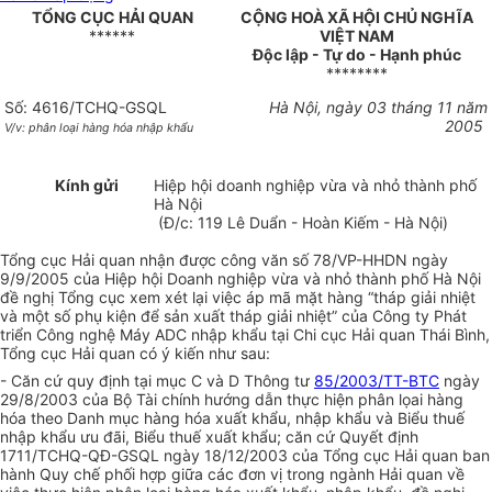
TỔNG CỤC HẢI QUAN
CỘNG HOÀ XÃ HỘI CHỦ NGHĨA
******
VIỆT NAM
Độc lập - Tự do - Hạnh phúc
********
Số: 4616/TCHQ-GSQL
Hà Nội, ngày 03 tháng 11 năm
2005
V/v: phân loại hàng hóa nhập khẩu
Kính gửi
Hiệp hội doanh nghiệp vừa và nhỏ thành phố
Hà Nội
(Đ/c: 119 Lê Duẩn - Hoàn Kiếm - Hà Nội)
Tổng cục Hải quan nhận được công văn số 78/VP-HHDN ngày
9/9/2005 của Hiệp hội Doanh nghiệp vừa và nhỏ thành phố Hà Nội
đề nghị Tổng cục xem xét lại việc áp mã mặt hàng “tháp giải nhiệt
và một số phụ kiện để sản xuất tháp giải nhiệt” của Công ty Phát
triển Công nghệ Máy ADC nhập khẩu tại Chi cục Hải quan Thái Bình,
Tổng cục Hải quan có ý kiến như sau:
- Căn cứ quy định tại mục C và D Thông tư
85/2003/TT-BTC
ngày
29/8/2003 của Bộ Tài chính hướng dẫn thực hiện phân lọai hàng
hóa theo Danh mục hàng hóa xuất khẩu, nhập khẩu và Biểu thuế
nhập khẩu ưu đãi, Biểu thuế xuất khẩu; căn cứ Quyết định
1711/TCHQ-QĐ-GSQL ngày 18/12/2003 của Tổng cục Hải quan ban
hành Quy chế phối hợp giữa các đơn vị trong ngành Hải quan về