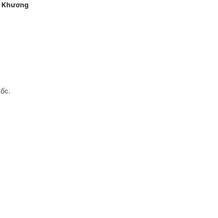
 Khương
gốc.