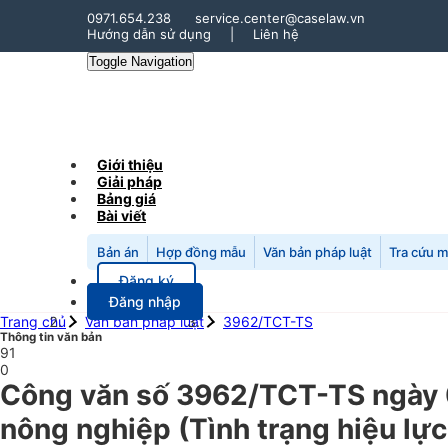
0971.654.238
service.center@caselaw.vn
Hướng dẫn sử dụng
|
Liên hệ
Toggle Navigation
Giới thiệu
Giải pháp
Bảng giá
Bài viết
Bản án
Hợp đồng mẫu
Văn bản pháp luật
Tra cứu 
Đăng ký
Đăng nhập
Trang chủ
Văn bản pháp luật
3962/TCT-TS
Thông tin văn bản
91
0
Công văn số 3962/TCT-TS ngày 0
nông nghiệp (Tình trạng hiệu lự