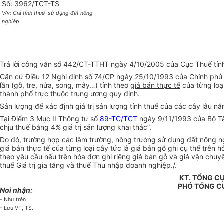
Số: 3962/TCT-TS
V/v: Giá tính thuế
sử dụng đất nông
nghiệp
Trả lời công văn số 442/CT-TTHT ngày 4/10/2005 của Cục Thuế tỉnh 
Căn cứ Điều 12 Nghị định số 74/CP ngày 25/10/1993 của Chính phủ qu
lần (gỗ, tre, nứa, song, mây…) tính theo
giá bán thực tế
của từng loại
thành phố trực thuộc trung ương quy định.
Sản lượng để xác định giá trị sản lượng tính thuế của các cây lâu nă
Tại Điểm 3 Mục II Thông tư số
89-TC/TCT
ngày 9/11/1993 của Bộ Tài
chịu thuế bằng 4% giá trị sản lượng khai thác”.
Do đó, trường hợp các lâm trường, nông trường sử dụng đất nông ngh
giá bán thực tế của từng loại cây tức là giá bán gỗ ghi cụ thể trê
theo yêu cầu nếu trên hóa đơn ghi riêng giá bán gỗ và giá vận chuy
thuế Giá trị gia tăng và thuế Thu nhập doanh nghiệp./.
KT. TỔNG C
PHÓ TỔNG C
Nơi nhận:
- Như trên
- Lưu VT, TS.