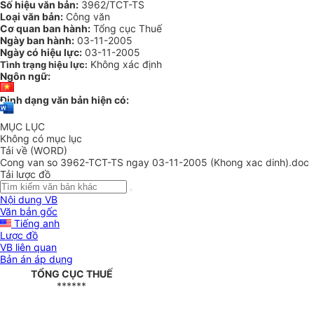
Số hiệu văn bản:
3962/TCT-TS
Loại văn bản:
Công văn
Cơ quan ban hành:
Tổng cục Thuế
Ngày ban hành:
03-11-2005
Ngày có hiệu lực:
03-11-2005
Không xác định
Tình trạng hiệu lực:
Ngôn ngữ:
Định dạng văn bản hiện có:
MỤC LỤC
Không có mục lục
Tải về (WORD)
Cong van so 3962-TCT-TS ngay 03-11-2005 (Khong xac dinh).doc
Tải lược đồ
Nội dung VB
Văn bản gốc
Tiếng anh
Lược đồ
VB liên quan
Bản án áp dụng
TỔNG CỤC THUẾ
******