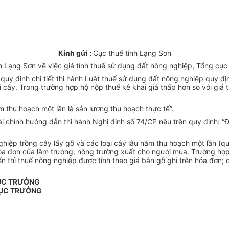
Kính gửi :
Cục thuế tỉnh Lạng Sơn
Lạng Sơn về việc giá tính thuế sử dụng đất nông nghiệp, Tổng cục 
y định chi tiết thi hành Luật thuế sử dụng đất nông nghiệp quy định
 cây. Trong trường hợp hộ nộp thuế kê khai giá thấp hơn so với giá th
m thu hoạch một lần là sản lương thu hoạch thực tế”.
 chính hướng dẫn thi hành Nghị định số 74/CP nêu trên quy định: “Đố
iệp trồng cây lấy gỗ và các loại cây lâu năm thu hoạch một lần (quả
n hóa đơn của lâm trường, nông trường xuất cho người mua. Trường h
ển thì thuế nông nghiệp được tính theo giá bán gỗ ghi trên hóa đơn;
ỤC TRƯỞNG
ỤC TRƯỞNG