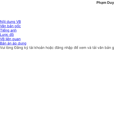
Phạm Duy
Nội dung VB
Văn bản gốc
Tiếng anh
Lược đồ
VB liên quan
Bản án áp dụng
Vui lòng
Đăng ký
tài khoản hoặc
đăng nhập
để xem và tải văn bản 