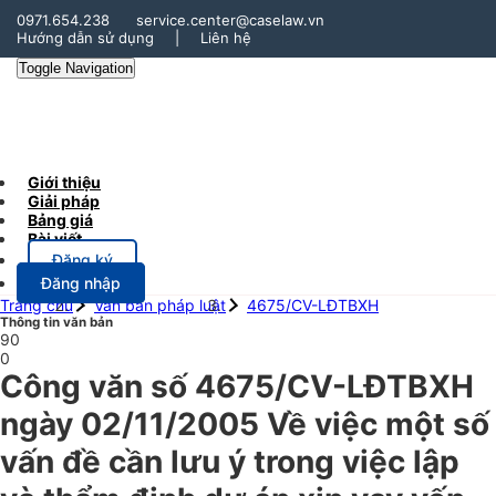
0971.654.238
service.center@caselaw.vn
Hướng dẫn sử dụng
|
Liên hệ
Toggle Navigation
Giới thiệu
Giải pháp
Bảng giá
Bài viết
Đăng ký
Đăng nhập
Trang chủ
Văn bản pháp luật
4675/CV-LĐTBXH
Thông tin văn bản
90
0
Công văn số 4675/CV-LĐTBXH
ngày 02/11/2005 Về việc một số
vấn đề cần lưu ý trong việc lập