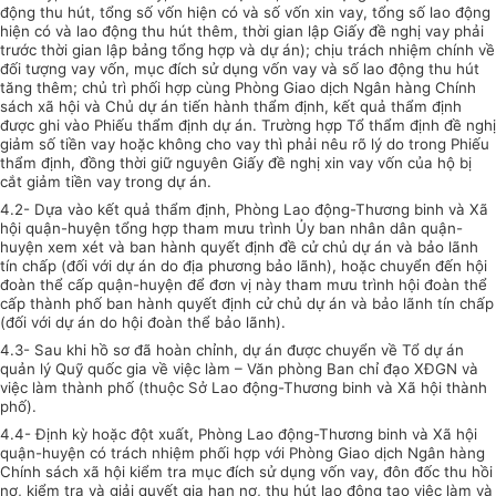
động thu hút, tổng số vốn hiện có và số vốn xin vay, tổng số lao động
hiện có và lao động thu hút thêm, thời gian lập Giấy đề nghị vay phải
trước thời gian lập bảng tổng hợp và dự án); chịu trách nhiệm chính về
đối tượng vay vốn, mục đích sử dụng vốn vay và số lao động thu hút
tăng thêm; chủ trì phối hợp cùng Phòng Giao dịch Ngân hàng Chính
sách xã hội và Chủ dự án tiến hành thẩm định, kết quả thẩm định
được ghi vào Phiếu thẩm định dự án. Trường hợp Tổ thẩm định đề nghị
giảm số tiền vay hoặc không cho vay thì phải nêu rõ lý do trong Phiếu
thẩm định, đồng thời giữ nguyên Giấy đề nghị xin vay vốn của hộ bị
cắt giảm tiền vay trong dự án.
4.2- Dựa vào kết quả thẩm định, Phòng Lao động-Thương binh và Xã
hội quận-huyện tổng hợp tham mưu trình Ủy ban nhân dân quận-
huyện xem xét và ban hành quyết định đề cử chủ dự án và bảo lãnh
tín chấp (đối với dự án do địa phương bảo lãnh), hoặc chuyển đến hội
đoàn thể cấp quận-huyện để đơn vị này tham mưu trình hội đoàn thể
cấp thành phố ban hành quyết định cử chủ dự án và bảo lãnh tín chấp
(đối với dự án do hội đoàn thể bảo lãnh).
4.3- Sau khi hồ sơ đã hoàn chỉnh, dự án được chuyển về Tổ dự án
quản lý Quỹ quốc gia về việc làm – Văn phòng Ban chỉ đạo XĐGN và
việc làm thành phố (thuộc Sở Lao động-Thương binh và Xã hội thành
phố).
4.4- Định kỳ hoặc đột xuất, Phòng Lao động-Thương binh và Xã hội
quận-huyện có trách nhiệm phối hợp với Phòng Giao dịch Ngân hàng
Chính sách xã hội kiểm tra mục đích sử dụng vốn vay, đôn đốc thu hồi
nợ, kiểm tra và giải quyết gia hạn nợ, thu hút lao động tạo việc làm và