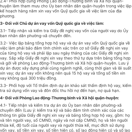
2.4- Phối hợp cùng Phòng Lao động-Thương binh và Xã hội quận-
huyện làm tham mưu cho Ủy ban nhân dân quận-huyện trong việc lập
kế hoạch hàng năm xin vay vốn Quỹ quốc gia về việc làm của địa
phương.
3- Đối với Chủ dự án vay vốn Quỹ quốc gia về việc làm:
3.1- Tiếp nhận và kiểm tra Giấy đề nghị vay vốn của người vay do Ủy
ban nhân dân phường-xã chuyển đến.
3.2- Việc lập bảng tổng hợp hộ vay và dự án vay vốn Quỹ quốc gia về
việc làm phải bảo đảm tính chính xác trên cơ sở Giấy đề nghị xin vay
của từng hộ vay và phải lập sau ngày tháng của các Giấy đề nghị xin
vay. Sắp xếp Giấy đề nghị xin vay theo thứ tự dựa trên bảng tổng hợp
và gởi về phòng Lao động-Thương binh và Xã hội quận-huyện. Lưu ý
dự án được xây dựng phải cùng ngành nghề, cùng thời gian và lãi suất
xin vay; dự án vay vốn không nên quá 15 hộ vay và tổng số tiền xin
vay không quá 300 triệu đồng.
3.3- Phối hợp với Tổ thẩm định dự án khảo sát thẩm định hộ vay, kiểm
tra sử dụng vốn vay và đôn đốc thu hồi nợ đến hạn, nợ quá hạn.
4- Đối với Phòng Lao động-Thương binh và Xã hội quận-huyện:
4.1- Tiếp nhận và kiểm tra dự án do Ủy ban nhân dân phường-xã
chuyển đến (Lưu ý: kiểm tra kỹ và bảo đảm tính chính xác của các
thông tin giữa Giấy đề nghị xin vay và bảng tổng hợp hộ vay, gồm: họ
và tên người vay, số CMND, ngày và nơi cấp CMND, họ và tên người
thừa kế, độ tuổi của người vay và người thừa kế, mục đích sử dụng
vốn vay, số tiền xin vay, số tiền hiện có, số lao động hiện có và số lao