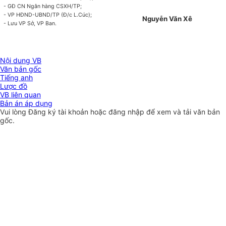
- GĐ CN Ngân hàng CSXH/TP;
- VP HĐND-UBND/TP (Đ/c L.Cúc);
Nguyễn Văn Xê
- Lưu VP Sở, VP Ban.
Nội dung VB
Văn bản gốc
Tiếng anh
Lược đồ
VB liên quan
Bản án áp dụng
Vui lòng
Đăng ký
tài khoản hoặc
đăng nhập
để xem và tải văn bản
gốc.