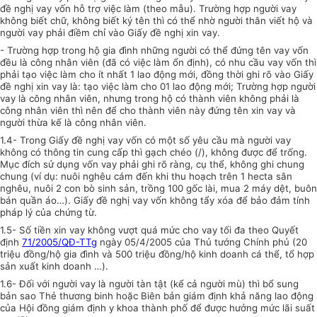
đề nghị vay vốn hỗ trợ việc làm (theo mẫu). Trường hợp người vay
không biết chữ, không biết ký tên thì có thể nhờ người thân viết hộ và
người vay phải điềm chỉ vào Giấy đề nghị xin vay.
- Trường hợp trong hộ gia đình những người có thể đứng tên vay vốn
đều là công nhân viên (đã có việc làm ổn định), có nhu cầu vay vốn thì
phải tạo việc làm cho ít nhất 1 lao động mới, đồng thời ghi rõ vào Giấy
đề nghị xin vay là: tạo việc làm cho 01 lao động mới; Trường hợp người
vay là công nhân viên, nhưng trong hộ có thành viên không phải là
công nhân viên thì nên để cho thành viên này đứng tên xin vay và
người thừa kế là công nhân viên.
1.4- Trong Giấy đề nghị vay vốn có một số yêu cầu mà người vay
không có thông tin cung cấp thì gạch chéo (/), không được để trống.
Mục đích sử dụng vốn vay phải ghi rõ ràng, cụ thể, không ghi chung
chung (ví dụ: nuôi nghêu cám đến khi thu hoạch trên 1 hecta sân
nghêu, nuôi 2 con bò sinh sản, trồng 100 gốc lài, mua 2 máy dệt, buôn
bán quần áo…). Giấy đề nghị vay vốn không tẩy xóa để bảo đảm tính
pháp lý của chứng từ.
1.5- Số tiền xin vay không vượt quá mức cho vay tối đa theo Quyết
định
71/2005/QĐ-TTg
ngày 05/4/2005 của Thủ tướng Chính phủ (20
triệu đồng/hộ gia đình và 500 triệu đồng/hộ kinh doanh cá thể, tổ hợp
sản xuất kinh doanh …).
1.6- Đối với người vay là người tàn tật (kể cả người mù) thì bổ sung
bản sao Thẻ thương binh hoặc Biên bản giám định khả năng lao động
của Hội đồng giám định y khoa thành phố để được hưởng mức lãi suất