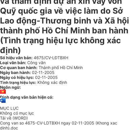
và thẩm định dự án xin vay vốn
Quỹ quốc gia về việc làm do Sở
Lao động-Thương binh và Xã hội
thành phố Hồ Chí Minh ban hành
(Tình trạng hiệu lực không xác
định)
Số hiệu văn bản:
4675/CV-LĐTBXH
Loại văn bản:
Công văn
Cơ quan ban hành:
Thành phố Hồ Chí Minh
Ngày ban hành:
02-11-2005
Ngày có hiệu lực:
02-11-2005
Không xác định
Tình trạng hiệu lực:
Ngôn ngữ:
Định dạng văn bản hiện có:
MỤC LỤC
Không có mục lục
Tải về (WORD)
Cong van so 4675-CV-LDTBXH ngay 02-11-2005 (Khong xac
dinh).doc