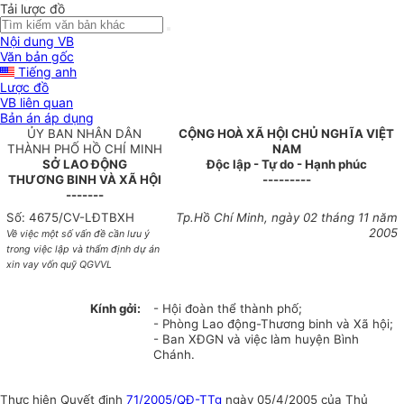
Tải lược đồ
Nội dung VB
Văn bản gốc
Tiếng anh
Lược đồ
VB liên quan
Bản án áp dụng
ỦY BAN NHÂN DÂN
CỘNG HOÀ XÃ HỘI CHỦ NGHĨA VIỆT
THÀNH PHỐ HỒ CHÍ MINH
NAM
SỞ LAO ĐỘNG
Độc lập - Tự do - Hạnh phúc
THƯƠNG BINH VÀ XÃ HỘI
---------
-------
Số: 4675/CV-LĐTBXH
Tp.Hồ Chí Minh, ngày 02 tháng 11 năm
2005
Về việc một số vấn đề cần lưu ý
trong việc lập và thẩm định dự án
xin vay vốn quỹ QGVVL
Kính gởi:
- Hội đoàn thể thành phố;
- Phòng Lao động-Thương binh và Xã hội;
- Ban XĐGN và việc làm huyện Bình
Chánh.
Thực hiện Quyết định
71/2005/QĐ-TTg
ngày 05/4/2005 của Thủ