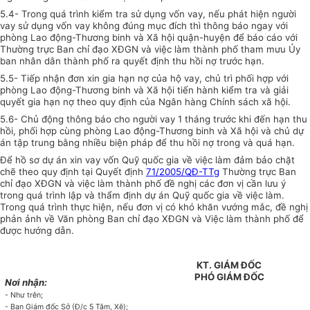
5.4- Trong quá trình kiểm tra sử dụng vốn vay, nếu phát hiện người
vay sử dụng vốn vay không đúng mục đích thì thông báo ngay với
phòng Lao động-Thương binh và Xã hội quận-huyện để báo cáo với
Thường trực Ban chỉ đạo XĐGN và việc làm thành phố tham mưu Ủy
ban nhân dân thành phố ra quyết định thu hồi nợ trước hạn.
5.5- Tiếp nhận đơn xin gia hạn nợ của hộ vay, chủ trì phối hợp với
phòng Lao động-Thương binh và Xã hội tiến hành kiểm tra và giải
quyết gia hạn nợ theo quy định của Ngân hàng Chính sách xã hội.
5.6- Chủ động thông báo cho người vay 1 tháng trước khi đến hạn thu
hồi, phối hợp cùng phòng Lao động-Thương binh và Xã hội và chủ dự
án tập trung bằng nhiều biện pháp để thu hồi nợ trong và quá hạn.
Để hồ sơ dự án xin vay vốn Quỹ quốc gia về việc làm đảm bảo chặt
chẽ theo quy định tại Quyết định
71/2005/QĐ-TTg
Thường trực Ban
chỉ đạo XĐGN và việc làm thành phố đề nghị các đơn vị cần lưu ý
trong quá trình lập và thẩm định dự án Quỹ quốc gia về việc làm.
Trong quá trình thực hiện, nếu đơn vị có khó khăn vướng mắc, đề nghị
phản ảnh về Văn phòng Ban chỉ đạo XĐGN và Việc làm thành phố để
được hướng dẫn.
KT. GIÁM ĐỐC
PHÓ GIÁM ĐỐC
Nơi nhận:
- Như trên;
- Ban Giám đốc Sở (Đ/c 5 Tâm, Xê);