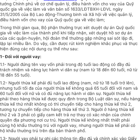
tướng Chính phủ về cơ chế quản lý, điều hành vốn cho vay của Quỹ
quốc gia về việc làm và văn bản số 1633/LĐTBXH-LĐVL ngày
31/5/2005 của Bộ Lao động-Thương binh và Xã hội về việc quản lý,
điều hành vốn cho vay của Quỹ quốc gia về việc làm;
Trong thời gian qua, Bộ phận thường trực xét duyệt dự án Quỹ quốc
gia về việc làm của thành phố khi tiếp nhận, xét duyệt hồ sơ dự án
của các quận-huyện, hội đoàn thể thường gặp những sai sót lặp đi,
lặp lại nhiều lần. Do vậy, cần được rút kinh nghiệm khắc phục và thực
hiện đúng các nội dung cụ thể như sau:
1- Đối với người vay:
1.1- Người đứng tên vay vốn phải trong độ tuổi lao động có đầy đủ
trách nhiệm và năng lực hành vi dân sự (nam từ 18 đến 60 tuổi, nữ từ
18 đến 55 tuổi).
1.2- Người thừa kế phải đủ tuổi lao động (nam, nữ từ 18 tuổi trở lên),
nhưng tuổi tối đa của người thừa kế không quá 65 tuổi đối với nam và
60 tuổi đối với nữ và có đủ năng lực hành vi dân sự. Người thừa kế
phải theo hàng thừa kế được quy định trong Bộ Luật dân sự, nếu hàng
thừa kế thứ nhất không có thì chuyển tiếp cho hàng thừa kế thứ 2,
tương tự chuyển tiếp cho hàng thừa kế thứ 3. Người ở hàng thừa kế
thứ 2 và 3 phải có giấy cam kết trả nợ thay có xác nhận của chính
quyền địa phương nơi cư trú. Người thừa kế không nhất thiết phải
cùng hộ khẩu thường trú với người vay, nhưng người thừa kế phải có
hộ khẩu thường trú trên địa bàn thành phố.
1.3- Người vay phải tự ghi các thông tin đầy đủ và chính xác vào Giấy