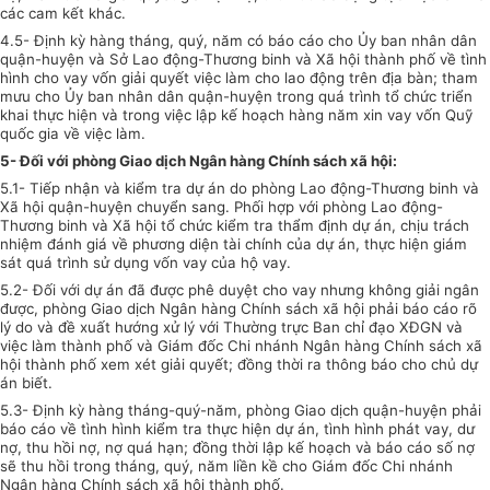
các cam kết khác.
4.5- Định kỳ hàng tháng, quý, năm có báo cáo cho Ủy ban nhân dân
quận-huyện và Sở Lao động-Thương binh và Xã hội thành phố về tình
hình cho vay vốn giải quyết việc làm cho lao động trên địa bàn; tham
mưu cho Ủy ban nhân dân quận-huyện trong quá trình tổ chức triển
khai thực hiện và trong việc lập kế hoạch hàng năm xin vay vốn Quỹ
quốc gia về việc làm.
5- Đối với phòng Giao dịch Ngân hàng Chính sách xã hội:
5.1- Tiếp nhận và kiểm tra dự án do phòng Lao động-Thương binh và
Xã hội quận-huyện chuyển sang. Phối hợp với phòng Lao động-
Thương binh và Xã hội tổ chức kiểm tra thẩm định dự án, chịu trách
nhiệm đánh giá về phương diện tài chính của dự án, thực hiện giám
sát quá trình sử dụng vốn vay của hộ vay.
5.2- Đối với dự án đã được phê duyệt cho vay nhưng không giải ngân
được, phòng Giao dịch Ngân hàng Chính sách xã hội phải báo cáo rõ
lý do và đề xuất hướng xử lý với Thường trực Ban chỉ đạo XĐGN và
việc làm thành phố và Giám đốc Chi nhánh Ngân hàng Chính sách xã
hội thành phố xem xét giải quyết; đồng thời ra thông báo cho chủ dự
án biết.
5.3- Định kỳ hàng tháng-quý-năm, phòng Giao dịch quận-huyện phải
báo cáo về tình hình kiểm tra thực hiện dự án, tình hình phát vay, dư
nợ, thu hồi nợ, nợ quá hạn; đồng thời lập kế hoạch và báo cáo số nợ
sẽ thu hồi trong tháng, quý, năm liền kề cho Giám đốc Chi nhánh
Ngân hàng Chính sách xã hội thành phố.