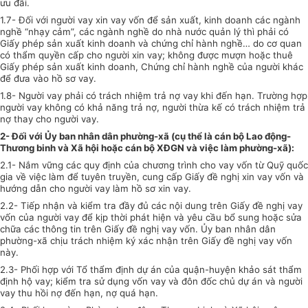
ưu đãi.
1.7- Đối với người vay xin vay vốn để sản xuất, kinh doanh các ngành
nghề “nhạy cảm”, các ngành nghề do nhà nước quản lý thì phải có
Giấy phép sản xuất kinh doanh và chứng chỉ hành nghề… do cơ quan
có thẩm quyền cấp cho người xin vay; không được mượn hoặc thuê
Giấy phép sản xuất kinh doanh, Chứng chỉ hành nghề của người khác
để đưa vào hồ sơ vay.
1.8- Người vay phải có trách nhiệm trả nợ vay khi đến hạn. Trường hợp
người vay không có khả năng trả nợ, người thừa kế có trách nhiệm trả
nợ thay cho người vay.
2- Đối với Ủy ban nhân dân phường-xã (cụ thể là cán bộ Lao động-
Thương binh và Xã hội hoặc cán bộ XĐGN và việc làm phường-xã):
2.1- Nắm vững các quy định của chương trình cho vay vốn từ Quỹ quốc
gia về việc làm để tuyên truyền, cung cấp Giấy đề nghị xin vay vốn và
hướng dẫn cho người vay làm hồ sơ xin vay.
2.2- Tiếp nhận và kiểm tra đầy đủ các nội dung trên Giấy đề nghị vay
vốn của người vay để kịp thời phát hiện và yêu cầu bổ sung hoặc sửa
chữa các thông tin trên Giấy đề nghị vay vốn. Ủy ban nhân dân
phường-xã chịu trách nhiệm ký xác nhận trên Giấy đề nghị vay vốn
này.
2.3- Phối hợp với Tổ thẩm định dự án của quận-huyện khảo sát thẩm
định hộ vay; kiểm tra sử dụng vốn vay và đôn đốc chủ dự án và người
vay thu hồi nợ đến hạn, nợ quá hạn.