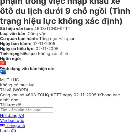
phạm trong việc nhập khẩu xe
ôtô du lịch dưới 9 chỗ ngồi (Tình
trạng hiệu lực không xác định)
Số hiệu văn bản:
4603/TCHQ-KTTT
Loại văn bản:
Công văn
Cơ quan ban hành:
Tổng cục Hải quan
Ngày ban hành:
02-11-2005
Ngày có hiệu lực:
02-11-2005
Không xác định
Tình trạng hiệu lực:
Ngôn ngữ:
Định dạng văn bản hiện có:
MỤC LỤC
Không có mục lục
Tải về (WORD)
Cong van so 4603-TCHQ-KTTT ngay 02-11-2005 (Khong xac
dinh).doc
Tải lược đồ
Nội dung VB
Văn bản gốc
Tiếng anh
Lược đồ