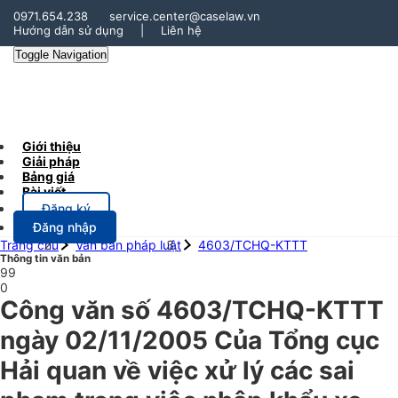
0971.654.238
service.center@caselaw.vn
Hướng dẫn sử dụng
|
Liên hệ
Toggle Navigation
Giới thiệu
Giải pháp
Bảng giá
Bài viết
Đăng ký
Đăng nhập
Trang chủ
Văn bản pháp luật
4603/TCHQ-KTTT
Thông tin văn bản
99
0
Công văn số 4603/TCHQ-KTTT
ngày 02/11/2005 Của Tổng cục
Hải quan về việc xử lý các sai