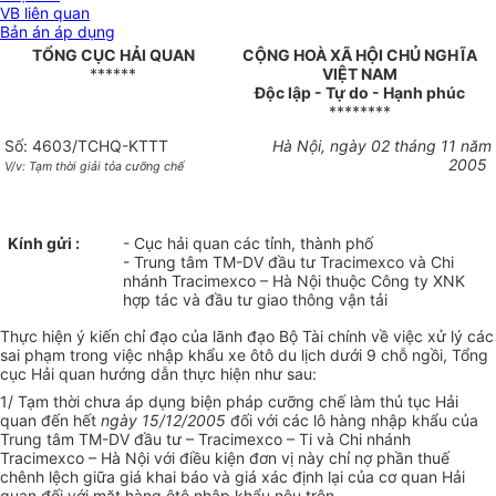
VB liên quan
Bản án áp dụng
TỔNG CỤC HẢI QUAN
CỘNG HOÀ XÃ HỘI CHỦ NGHĨA
******
VIỆT NAM
Độc lập - Tự do - Hạnh phúc
********
Số: 4603/TCHQ-KTTT
Hà Nội, ngày 02 tháng 11 năm
2005
V/v: Tạm thời giải tỏa cưỡng chế
Kính gửi :
- Cục hải quan các tỉnh, thành phố
- Trung tâm TM-DV đầu tư Tracimexco và Chi
nhánh Tracimexco – Hà Nội thuộc Công ty XNK
hợp tác và đầu tư giao thông vận tải
Thực hiện ý kiến chỉ đạo của lãnh đạo Bộ Tài chính về việc xử lý các
sai phạm trong việc nhập khẩu xe ôtô du lịch dưới 9 chỗ ngồi, Tổng
cục Hải quan hướng dẫn thực hiện như sau:
1/ Tạm thời chưa áp dụng biện pháp cưỡng chế làm thủ tục Hải
quan đến hết
ngày 15/12/2005
đối với các lô hàng nhập khẩu của
Trung tâm TM-DV đầu tư – Tracimexco – Ti và Chi nhánh
Tracimexco – Hà Nội với điều kiện đơn vị này chỉ nợ phần thuế
chênh lệch giữa giá khai báo và giá xác định lại của cơ quan Hải
quan đối với mặt hàng ôtô nhập khẩu nêu trên.