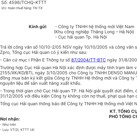
Số: 4596/TCHQ-KTTT
V/v: hoàn thuế hàng TN-TX
Kính gửi
- Công ty TNHH hệ thống mới Việt Nam
(Khu công nghiệp Thăng Long – Hà Nội)
- Cục hải quan Tp. Hà Nội
Trả lời công văn số 10/10-2/05 NSV ngày 10/10/2005 và công văn 
Zpro, Tổng cục Hải quan có ý kiến như sau:
- Căn cứ mục I Phần E Thông tư số
87/2004/TT-BTC
ngày 31/8/2004
Trường hợp Cục Hải quan Hà Nội xác định được máy tính trạm làm vi
2155/XK/KD/BTL ngày 3/10/2005 cho Công ty TNHH DENSO MANUFACT
đồng mua bán ký kết giữa Công ty TNHH Hệ thống mới và Công ty 
nguyên liệu để sản xuất hàng xuất khẩu.
- Trong thời gian chờ Cục Hải quan TP. Hà Nội giải quyết dứt điểm,
31/12/2005 với điều kiện Công ty không còn nợ thuế, phạt quá hạn 
Tổng cục Hải quan thông báo để Công ty TNHH Hệ thống mới Việt Na
KT. TỔNG C
PHÓ TỔNG C
Nơi nhận:
- Như trên
- Lưu: VT(2), KTTT (4)