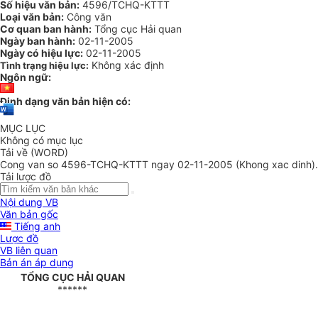
Số hiệu văn bản:
4596/TCHQ-KTTT
Loại văn bản:
Công văn
Cơ quan ban hành:
Tổng cục Hải quan
Ngày ban hành:
02-11-2005
Ngày có hiệu lực:
02-11-2005
Không xác định
Tình trạng hiệu lực:
Ngôn ngữ:
Định dạng văn bản hiện có:
MỤC LỤC
Không có mục lục
Tải về (WORD)
Cong van so 4596-TCHQ-KTTT ngay 02-11-2005 (Khong xac dinh)
Tải lược đồ
Nội dung VB
Văn bản gốc
Tiếng anh
Lược đồ
VB liên quan
Bản án áp dụng
TỔNG CỤC HẢI QUAN
******