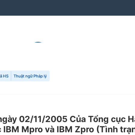
mã HS
Thuật ngữ Pháp lý
ày 02/11/2005 Của Tổng cục Hải
c IBM Mpro và IBM Zpro (Tình trạ