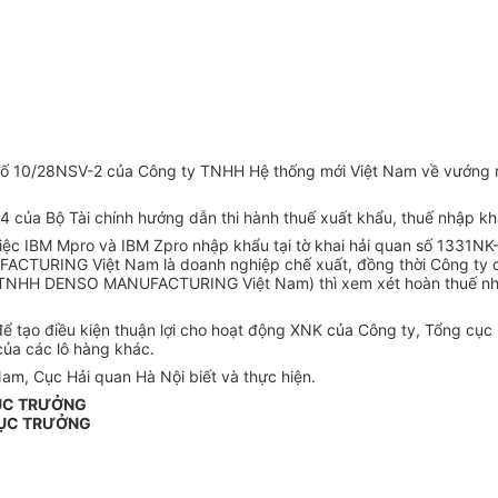
số 10/28NSV-2 của Công ty TNHH Hệ thống mới Việt Nam về vướng m
 của Bộ Tài chính hướng dẫn thi hành thuế xuất khẩu, thuế nhập kh
ệc IBM Mpro và IBM Zpro nhập khẩu tại tờ khai hải quan số 1331NK-
URING Việt Nam là doanh nghiệp chế xuất, đồng thời Công ty có
TNHH DENSO MANUFACTURING Việt Nam) thì xem xét hoàn thuế nhập k
 để tạo điều kiện thuận lợi cho hoạt động XNK của Công ty, Tổng cụ
của các lô hàng khác.
m, Cục Hải quan Hà Nội biết và thực hiện.
ỤC TRƯỞNG
ỤC TRƯỞNG