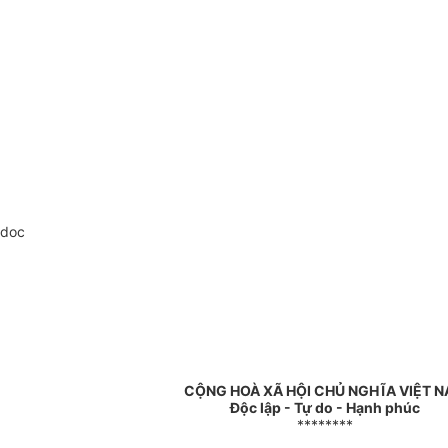
.doc
CỘNG HOÀ XÃ HỘI CHỦ NGHĨA VIỆT 
Độc lập - Tự do - Hạnh phúc
********