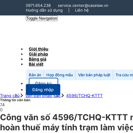
0971.654.238
service.center@caselaw.vn
Hướng dẫn sử dụng
|
Liên hệ
Toggle Navigation
Giới thiệu
Giải pháp
Bảng giá
Bài viết
Bản án
Hợp đồng mẫu
Văn bản pháp luật
Tra cứu 
Đăng ký
Đăng nhập
Trang chủ
Văn bản pháp luật
4596/TCHQ-KTTT
Thông tin văn bản
74
0
Công văn số 4596/TCHQ-KTTT ng
hoàn thuế máy tính trạm làm việ