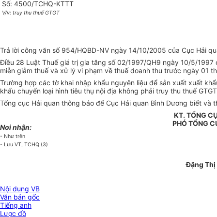
Số: 4500/TCHQ-KTTT
V/v: truy thu thuế GTGT
Trả lời công văn số 954/HQBD-NV ngày 14/10/2005 của Cục Hải quan 
Điều 28 Luật Thuế giá trị gia tăng số 02/1997/QH9 ngày 10/5/1997 đ
miễn giảm thuế và xử lý vi phạm về thuế doanh thu trước ngày 01 
Trường hợp các tờ khai nhập khẩu nguyên liệu để sản xuất xuất khẩ
khẩu chuyển loại hình tiêu thụ nội địa không phải truy thu thuế GTGT
Tổng cục Hải quan thông báo để Cục Hải quan Bình Dương biết và t
KT. TỔNG C
PHÓ TỔNG C
Nơi nhận:
- Như trên
- Lưu VT, TCHQ (3)
Đặng Thị
Nội dung VB
Văn bản gốc
Tiếng anh
Lược đồ