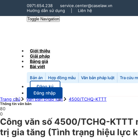
0971.654.238
service.center@caselaw.vn
Hướng dẫn sử dụng
|
Liên hệ
Toggle Navigation
Giới thiệu
Giải pháp
Bảng giá
Bài viết
Bản án
Hợp đồng mẫu
Văn bản pháp luật
Tra cứu 
Đăng ký
Đăng nhập
Trang chủ
Văn bản pháp luật
4500/TCHQ-KTTT
Thông tin văn bản
80
0
Công văn số 4500/TCHQ-KTTT ngà
trị gia tăng (Tình trạng hiệu lực