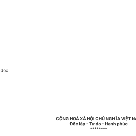
.doc
CỘNG HOÀ XÃ HỘI CHỦ NGHĨA VIỆT 
Độc lập - Tự do - Hạnh phúc
********