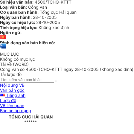
Số hiệu văn bản:
4500/TCHQ-KTTT
Loại văn bản:
Công văn
Cơ quan ban hành:
Tổng cục Hải quan
Ngày ban hành:
28-10-2005
Ngày có hiệu lực:
28-10-2005
Không xác định
Tình trạng hiệu lực:
Ngôn ngữ:
Định dạng văn bản hiện có:
MỤC LỤC
Không có mục lục
Tải về (WORD)
Cong van so 4500-TCHQ-KTTT ngay 28-10-2005 (Khong xac dinh)
Tải lược đồ
Nội dung VB
Văn bản gốc
Tiếng anh
Lược đồ
VB liên quan
Bản án áp dụng
TỔNG CỤC HẢI QUAN
******