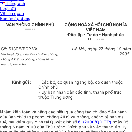
Tiếng anh
Lược đồ
VB liên quan
Bản án áp dụng
VĂN PHÒNG CHÍNH PHỦ
CỘNG HOÀ XÃ HỘI CHỦ NGHĨA
******
VIỆT NAM
Độc lập - Tự do - Hạnh phúc
********
Số: 6189/VPCP-VX
Hà Nội, ngày 27 tháng 10 năm
2005
V/v:Hoạt động của Ban chỉ đạo phòng,
chống AIDS
và phòng, chống tệ nạn
ma tuý, mại dâm
Kính gửi :
- Các bộ, cơ quan ngang bộ, cơ quan thuộc
Chính phủ
- Ủy ban nhân dân các tỉnh, thành phố trực
thuộc Trung ương
Nhằm kiện toàn và nâng cao hiệu quả công tác chỉ đạo điều hành
của Ban chỉ đạo phòng, chống AIDS và phòng, chống tệ nạn ma
tuý, mại dâm quy định tại Quyết định số
61/2000/QĐ-TTg
ngày 05
tháng 6 năm 2000 của Thủ tướng Chính phủ về việc thành lập Ủy
ban quốc gia phòng, chống AIDS và phòng, chống tệ nạn ma tuý,