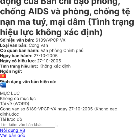
động của Ban chỉ đạo phòng,
chống AIDS và phòng, chống tệ
nạn ma tuý, mại dâm (Tình trạng
hiệu lực không xác định)
Số hiệu văn bản:
6189/VPCP-VX
Loại văn bản:
Công văn
Cơ quan ban hành:
Văn phòng Chính phủ
Ngày ban hành:
27-10-2005
Ngày có hiệu lực:
27-10-2005
Không xác định
Tình trạng hiệu lực:
Ngôn ngữ:
Định dạng văn bản hiện có:
MỤC LỤC
Không có mục lục
Tải về (WORD)
Cong van so 6189-VPCP-VX ngay 27-10-2005 (Khong xac
dinh).doc
Tải lược đồ
Nội dung VB
Văn bản gốc