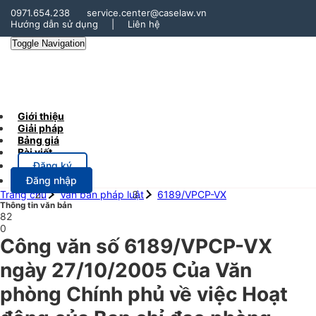
0971.654.238
service.center@caselaw.vn
Hướng dẫn sử dụng
|
Liên hệ
Toggle Navigation
Giới thiệu
Giải pháp
Bảng giá
Bài viết
Đăng ký
Đăng nhập
Trang chủ
Văn bản pháp luật
6189/VPCP-VX
Thông tin văn bản
82
0
Công văn số 6189/VPCP-VX
ngày 27/10/2005 Của Văn
phòng Chính phủ về việc Hoạt