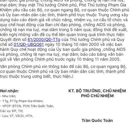
mại dâm; thay mặt Thủ tướng Chính phủ, Phó Thủ tướng Phạm Gia
Khiêm yêu cầu các Bộ, cơ quan ngang Bộ, cơ quan thuộc Chính phủ
và Ủy ban nhân dân các tỉnh, thành phố trực thuộc Trung ương xây
dựng báo cáo đánh giá về chức năng, nhiệm vụ, cơ cấu tổ chức và
quy chế hoạt động của Ban chỉ đạo phòng, chống AIDS và phòng,
chống tệ nạn ma tuý, mại dâm trong 5 năm qua; đồng thời đề xuất,
kiến nghị những vấn đề cụ thể liên quan trong quá trình thực hiện
Quyết định số
61/2000/QĐ-TTg
của Thủ tướng Chính phủ và Quy
chế số
01/QĐ-UBQG61
ngày 10 tháng 10 năm 2000 về việc ban
hành Quy chế hoạt động của Ủy ban quốc gia phòng ,chống AIDS
và phòng, chống tệ nạn ma tuý, mại dâm; báo cáo bằng văn bản
gửi về Văn phòng Chính phủ trước ngày 10 tháng 11 năm 2005.
Văn phòng Chính phủ xin thông báo để các Bộ, cơ quan ngang Bộ,
cơ quan thuộc Chính phủ và Ủy ban nhân dân các tỉnh, thành phố
trực thuộc trung ương biết, thực hiện./.
Nơi nhận:
KT. BỘ TRƯỞNG, CHỦ NHIỆM
PHÓ CHỦ NHIỆM
- Như trên;
- TTg, PTTg Phạm Gia Khiêm;
- VPCP: BTCN, PCN Trần Quốc Toản,
Các vụ: ĐP, TH;
- Lưu: VT, VX(3), HTH.
Trần Quốc Toản