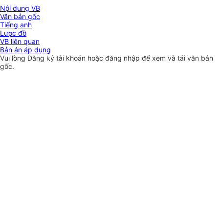
Nội dung VB
Văn bản gốc
Tiếng anh
Lược đồ
VB liên quan
Bản án áp dụng
Vui lòng
Đăng ký
tài khoản hoặc
đăng nhập
để xem và tải văn bản
gốc.