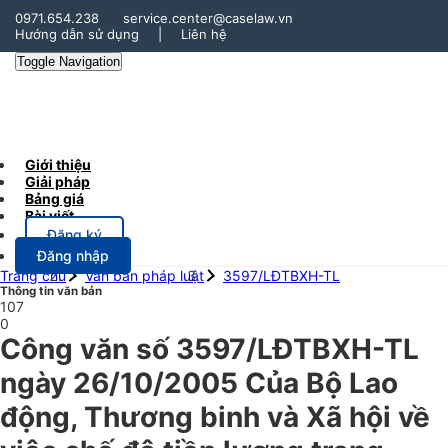
0971.654.238
service.center@caselaw.vn
Hướng dẫn sử dụng
|
Liên hệ
Toggle Navigation
Giới thiệu
Giải pháp
Bảng giá
Bài viết
Đăng ký
Đăng nhập
Trang chủ
Văn bản pháp luật
3597/LĐTBXH-TL
Thông tin văn bản
107
0
Công văn số 3597/LĐTBXH-TL
ngày 26/10/2005 Của Bộ Lao
động, Thương binh và Xã hội về