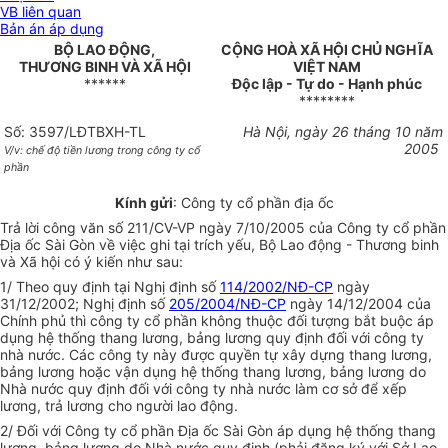
VB liên quan
Bản án áp dụng
BỘ LAO ĐỘNG,
CỘNG HOÀ XÃ HỘI CHỦ NGHĨA
THƯƠNG BINH VÀ XÃ HỘI
VIỆT NAM
******
Độc lập - Tự do - Hạnh phúc
********
Số: 3597/LĐTBXH-TL
Hà Nội, ngày 26 tháng 10 năm
2005
V/v: chế độ tiền lương trong công ty cổ
phần
Kính gửi
: Công ty cổ phần địa ốc
Trả lời công văn số 211/CV-VP ngày 7/10/2005 của Công ty cổ phần
Địa ốc Sài Gòn về việc ghi tại trích yếu, Bộ Lao động - Thương binh
và Xã hội có ý kiến như sau:
1/ Theo quy định tại Nghị định số
114/2002/NĐ-CP
ngày
31/12/2002; Nghị định số
205/2004/NĐ-CP
ngày 14/12/2004 của
Chính phủ thì công ty cổ phần không thuộc đối tượng bắt buộc áp
dụng hệ thống thang lương, bảng lương quy định đối với công ty
nhà nước. Các công ty này được quyền tự xây dựng thang lương,
bảng lương hoặc vận dụng hệ thống thang lương, bảng lương do
Nhà nước quy định đối với công ty nhà nước làm cơ sở để xếp
lương, trả lương cho người lao động.
2/ Đối với Công ty cổ phần Địa ốc Sài Gòn áp dụng hệ thống thang
lương, bảng lương do Nhà nước quy định (phải đăng ký với Sở Lao