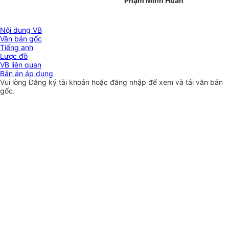
Phạm Minh Huân
Nội dung VB
Văn bản gốc
Tiếng anh
Lược đồ
VB liên quan
Bản án áp dụng
Vui lòng
Đăng ký
tài khoản hoặc
đăng nhập
để xem và tải văn bản
gốc.