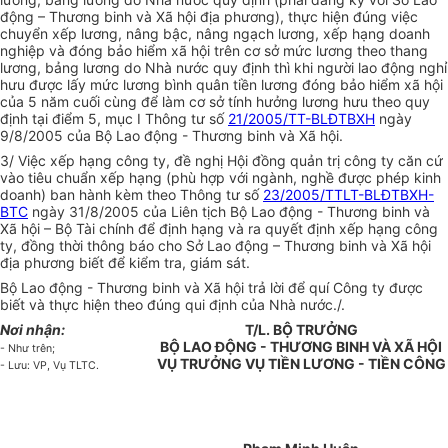
động – Thương binh và Xã hội địa phương), thực hiện đúng việc
chuyển xếp lương, nâng bậc, nâng ngạch lương, xếp hạng doanh
nghiệp và đóng bảo hiểm xã hội trên cơ sở mức lương theo thang
lương, bảng lương do Nhà nước quy định thì khi người lao động nghỉ
hưu được lấy mức lương bình quân tiền lương đóng bảo hiểm xã hội
của 5 năm cuối cùng để làm cơ sở tính hưởng lương hưu theo quy
định tại điểm 5, mục I Thông tư số
21/2005/TT-BLĐTBXH
ngày
9/8/2005 của Bộ Lao động - Thương binh và Xã hội.
3/ Việc xếp hạng công ty, đề nghị Hội đồng quản trị công ty căn cứ
vào tiêu chuẩn xếp hạng (phù hợp với ngành, nghề được phép kinh
doanh) ban hành kèm theo Thông tư số
23/2005/TTLT-BLĐTBXH-
BTC
ngày 31/8/2005 của Liên tịch Bộ Lao động - Thương binh và
Xã hội – Bộ Tài chính để định hạng và ra quyết định xếp hạng công
ty, đồng thời thông báo cho Sở Lao động – Thương binh và Xã hội
địa phương biết để kiểm tra, giám sát.
Bộ Lao động - Thương binh và Xã hội trả lời để quí Công ty được
biết và thực hiện theo đúng qui định của Nhà nước./.
Nơi nhận:
T/L. BỘ TRƯỞNG
BỘ LAO ĐỘNG - THƯƠNG BINH VÀ XÃ HỘI
- Như trên;
VỤ TRƯỞNG VỤ TIỀN LƯƠNG - TIỀN CÔNG
- Lưu: VP, Vụ TLTC.