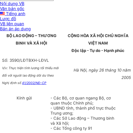
Nội dung VB
Văn bản gốc
Tiếng anh
Lược đồ
VB liên quan
Bản án áp dụng
BỘ LAO ĐỘNG – THƯƠNG
CỘNG HÒA XÃ HỘI CHỦ NGHĨA
BINH
VÀ XÃ HỘI
VIỆT NAM
Độc lập - Tự do - Hạnh phúc
Số: 3590/LĐTBXH-LĐVL
V/v: Thực hiện tính lương tối thiểu mới
Hà Nội, ngày 26 tháng 10 năm
đối với người lao động dôi dư theo
2005
Nghị định số
41/2002/NĐ-CP
Kính gửi
- Các Bộ, cơ quan ngang Bộ, cơ
quan thuộc Chính phủ;
- UBND tỉnh, thành phố trực thuộc
Trung ương;
- Các Sở Lao động – Thương binh
và Xã hội;
- Các Tổng công ty 91