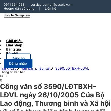
0971.654.238
service.center@caselaw.vn
Hướng dẫn sử dụng
|
Liên hệ
Toggle Navigation
Giới thiệu
Giải pháp
Bảng giá
Bài viết
Đăng ký
Đăng nhập
Trang chủ
Văn bản pháp luật
3590/LĐTBXH-LĐVL
Thông tin văn bản
683
0
Công văn số 3590/LĐTBXH-
LĐVL ngày 26/10/2005 Của Bộ
Lao động, Thương binh và Xã hội