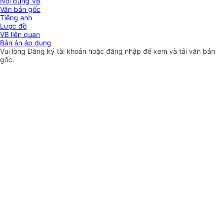
Nội dung VB
Văn bản gốc
Tiếng anh
Lược đồ
VB liên quan
Bản án áp dụng
Vui lòng
Đăng ký
tài khoản hoặc
đăng nhập
để xem và tải văn bản
gốc.