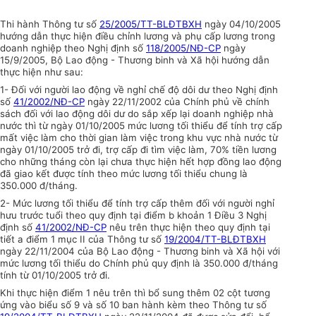
Thi hành Thông tư số
25/2005/TT-BLĐTBXH
ngày 04/10/2005
hướng dẫn thực hiện điều chỉnh lương và phụ cấp lương trong
doanh nghiệp theo Nghị định số
118/2005/NĐ-CP
ngày
15/9/2005, Bộ Lao động - Thương binh và Xã hội hướng dẫn
thực hiện như sau:
1- Đối với người lao động về nghỉ chế độ dôi dư theo Nghị định
số
41/2002/NĐ-CP
ngày 22/11/2002 của Chính phủ về chính
sách đối với lao động dôi dư do sắp xếp lại doanh nghiệp nhà
nước thì từ ngày 01/10/2005 mức lương tối thiểu để tính trợ cấp
mất việc làm cho thời gian làm việc trong khu vực nhà nước từ
ngày 01/10/2005 trở đi, trợ cấp đi tìm việc làm, 70% tiền lương
cho những tháng còn lại chưa thực hiện hết hợp đồng lao động
đã giao kết được tính theo mức lương tối thiểu chung là
350.000 đ/tháng.
2- Mức lương tối thiểu để tính trợ cấp thêm đối với người nghỉ
hưu trước tuổi theo quy định tại điểm b khoản 1 Điều 3 Nghị
định số
41/2002/NĐ-CP
nêu trên thực hiện theo quy định tại
tiết a điểm 1 mục II của Thông tư số
19/2004/TT-BLĐTBXH
ngày 22/11/2004 của Bộ Lao động - Thương binh và Xã hội với
mức lương tối thiểu do Chính phủ quy định là 350.000 đ/tháng
tính từ 01/10/2005 trở đi.
Khi thực hiện điểm 1 nêu trên thì bổ sung thêm 02 cột tương
ứng vào biểu số 9 và số 10 ban hành kèm theo Thông tư số