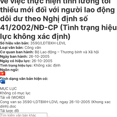
về việc thực hiện tính lương tối
thiểu mới đối với người lao động
dôi dư theo Nghị định số
41/2002/NĐ-CP (Tình trạng hiệu
lực không xác định)
Số hiệu văn bản:
3590/LĐTBXH-LĐVL
Loại văn bản:
Công văn
Cơ quan ban hành:
Bộ Lao động – Thương binh và Xã hội
Ngày ban hành:
26-10-2005
Ngày có hiệu lực:
26-10-2005
Không xác định
Tình trạng hiệu lực:
Ngôn ngữ:
Định dạng văn bản hiện có:
MỤC LỤC
Không có mục lục
Tải về (WORD)
Cong van so 3590-LDTBXH-LDVL ngay 26-10-2005 (Khong xac
dinh).doc
Tải lược đồ