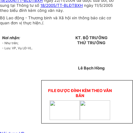
19/2004/TT-BLĐTBXH
ngày 22/11/2004 đã được sửa đổi, bổ
sung tại Thông tư số
18/2005/TT-BLĐTBXH
ngày 11/5/2005
theo biểu đính kèm công văn này.
Bộ Lao động - Thương binh và Xã hội xin thông báo các cơ
quan đơn vị thực hiện./.
Nơi nhận:
KT. BỘ TRƯỞNG
THỨ TRƯỞNG
- Như trên;
- Lưu: VP, Vụ LĐ-VL.
Lê Bạch Hồng
FILE ĐƯỢC ĐÍNH KÈM THEO VĂN
BẢN