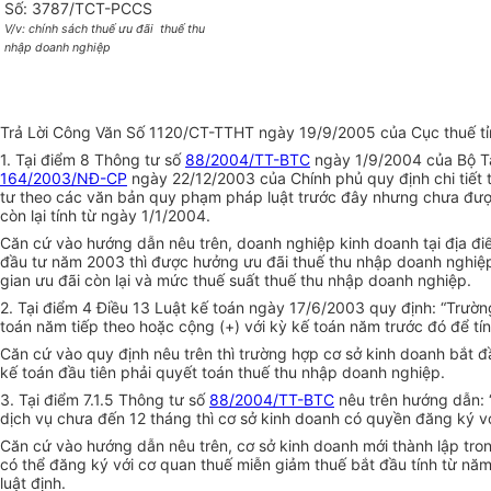
Số: 3787/TCT-PCCS
V/v: chính sách thuế ưu đãi
thuế thu
nhập doanh nghiệp
Trả Lời Công Văn Số 1120/CT-TTHT ngày 19/9/2005 của Cục thuế tỉn
1. Tại điểm 8 Thông tư số
88/2004/TT-BTC
ngày 1/9/2004 của Bộ Tà
164/2003/NĐ-CP
ngày 22/12/2003 của Chính phủ quy định chi tiết 
tư theo các văn bản quy phạm pháp luật trước đây nhưng chưa được 
còn lại tính từ ngày 1/1/2004.
Căn cứ vào hướng dẫn nêu trên, doanh nghiệp kinh doanh tại địa đ
đầu tư năm 2003 thì được hưởng ưu đãi thuế thu nhập doanh nghiệp
gian ưu đãi còn lại và mức thuế suất thuế thu nhập doanh nghiệp.
2. Tại điểm 4 Điều 13 Luật kế toán ngày 17/6/2003 quy định: “Trườn
toán năm tiếp theo hoặc cộng (+) với kỳ kế toán năm trước đó để t
Căn cứ vào quy định nêu trên thì trường hợp cơ sở kinh doanh bắt
kế toán đầu tiên phải quyết toán thuế thu nhập doanh nghiệp.
3. Tại điểm 7.1.5 Thông tư số
88/2004/TT-BTC
nêu trên hướng dẫn: “
dịch vụ chưa đến 12 tháng thì cơ sở kinh doanh có quyền đăng ký với 
Căn cứ vào hướng dẫn nêu trên, cơ sở kinh doanh mới thành lập tro
có thể đăng ký với cơ quan thuế miễn giảm thuế bắt đầu tính từ năm
luật định.