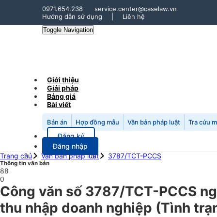
0971.654.238
service.center@caselaw.vn
Hướng dẫn sử dụng
|
Liên hệ
Toggle Navigation
Giới thiệu
Giải pháp
Bảng giá
Bài viết
Bản án
Hợp đồng mẫu
Văn bản pháp luật
Tra cứu 
Đăng ký
Đăng nhập
Trang chủ
Văn bản pháp luật
3787/TCT-PCCS
Thông tin văn bản
88
0
Công văn số 3787/TCT-PCCS ngày
thu nhập doanh nghiệp (Tình trạ