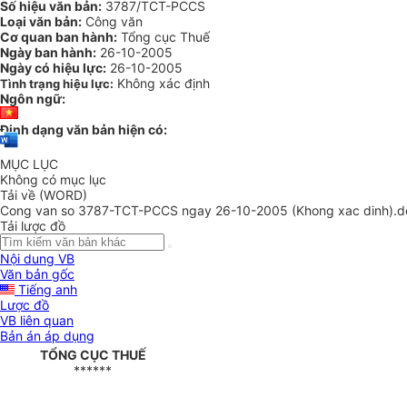
Số hiệu văn bản:
3787/TCT-PCCS
Loại văn bản:
Công văn
Cơ quan ban hành:
Tổng cục Thuế
Ngày ban hành:
26-10-2005
Ngày có hiệu lực:
26-10-2005
Không xác định
Tình trạng hiệu lực:
Ngôn ngữ:
Định dạng văn bản hiện có:
MỤC LỤC
Không có mục lục
Tải về (WORD)
Cong van so 3787-TCT-PCCS ngay 26-10-2005 (Khong xac dinh).d
Tải lược đồ
Nội dung VB
Văn bản gốc
Tiếng anh
Lược đồ
VB liên quan
Bản án áp dụng
TỔNG CỤC THUẾ
******