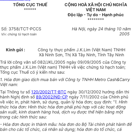
TỔNG CỤC THUẾ
CỘNG HOÀ XÃ HỘI CHỦ NGHĨA
******
VIỆT NAM
Độc lập - Tự do - Hạnh phúc
********
Số: 3758/TCT-PCCS
Hà Nội, ngày 24 tháng 10 năm
2005
V/v: chứng từ hạch toán
Kính gửi :
Công ty thực phẩm J.K.Lim (Việt Nam) TNHH
Xã Ninh Sơn, Thị Xã Tây Ninh, Tỉnh Tây Ninh
Trả lời công văn số 082/JKL/2005 ngày 09/09/2005 của Công ty
thực phẩm J.K.Lim (Việt nam) TNHH về việc chứng từ hạch toán;
Tổng cục Thuế có ý kiến như sau:
1. Hóa đơn giao dịch mua bán với Công ty TNHH Metro Cash&Carry
Việt nam:
Tại Thông tư số
120/2002/TT-BTC
ngày 30/12/2002 hướng dẫn thi
hành Nghị định số
89/2002/NĐ-CP
ngày 7/11/2002 của Chính phủ
về việc in, phát hành, sử dụng, quản lý hóa đơn; quy định: “
1. Hình
thức hóa đơn: Hình thức hóa đơn phải phù hợp với các hoạt động
sản xuất, kinh doanh hàng hoá, dịch vụ được thể hiện bằng một
trong các hình thức sau:
- Hóa đơn được in thành mẫu: hóa đơn do Bộ Tài chính phát hành để
bán cho các tổ chức, cá nhân sử dụng; hóa đơn do tổ chức, cá