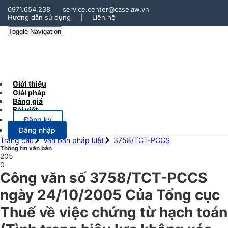
0971.654.238
service.center@caselaw.vn
Hướng dẫn sử dụng
|
Liên hệ
Toggle Navigation
Giới thiệu
Giải pháp
Bảng giá
Bài viết
Đăng ký
Đăng nhập
Trang chủ
Văn bản pháp luật
3758/TCT-PCCS
Thông tin văn bản
205
0
Công văn số 3758/TCT-PCCS
ngày 24/10/2005 Của Tổng cục
Thuế về việc chứng từ hạch toán