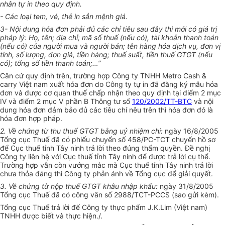
nhân tự in theo quy định.
- Các loại tem, vé, thẻ in sẳn mệnh giá.
3- Nội dung hóa đơn phải đủ các chỉ tiêu sau đây thì mới có giá trị
pháp lý: Họ, tên; địa chỉ; mã số thuế (nếu có), tài khoản thanh toán
(nếu có) của người mua và người bán; tên hàng hóa dịch vụ, đơn vị
tính, số lượng, đơn giá, tiền hàng; thuế suất, tiền thuế GTGT (nếu
có); tổng số tiền thanh toán;…”
Căn cứ quy định trên, trường hợp Công ty TNHH Metro Cash &
carry Việt nam xuất hóa đơn do Công ty tự in đã đăng ký mẫu hóa
đơn và được cơ quan thuế chấp nhận theo quy định tại điểm 2 mục
IV và điểm 2 mục V phần B Thông tư số
120/2002/TT-BTC
và nội
dung hóa đơn đảm bảo đủ các tiêu chí nêu trên thì hóa đơn đó là
hóa đơn hợp pháp.
2. Về chứng từ thu thuế GTGT bằng uỷ nhiệm chi:
ngày 16/8/2005
Tổng cục Thuế đã có phiếu chuyển số 458/PC-TCT chuyển hồ sơ
để Cục thuế tỉnh Tây ninh trả lời theo đúng thẩm quyền. Đề nghị
Công ty liên hệ với Cục thuế tỉnh Tây ninh để được trả lời cụ thể.
Trường hợp vẫn còn vướng mắc mà Cục thuế tỉnh Tây ninh trả lời
chưa thỏa đáng thì Công ty phản ánh về Tổng cục để giải quyết.
3. Về chứng từ nộp thuế GTGT khâu nhập khẩu:
ngày 31/8/2005
Tổng cục Thuế đã có công văn số 2988/TCT-PCCS (sao gửi kèm).
Tổng cục Thuế trả lời để Công ty thực phẩm J.K.Lim (Việt nam)
TNHH được biết và thực hiện./.