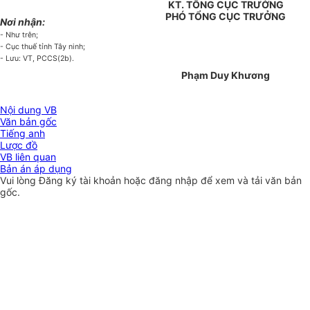
KT. TỔNG CỤC TRƯỞNG
PHÓ TỔNG CỤC TRƯỞNG
Nơi nhận:
- Như trên;
- Cục thuế tỉnh Tây ninh;
- Lưu: VT, PCCS(2b).
Phạm Duy Khương
Nội dung VB
Văn bản gốc
Tiếng anh
Lược đồ
VB liên quan
Bản án áp dụng
Vui lòng
Đăng ký
tài khoản hoặc
đăng nhập
để xem và tải văn bản
gốc.