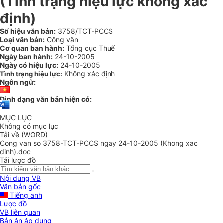
(Tình trạng hiệu lực không xác
định)
Số hiệu văn bản:
3758/TCT-PCCS
Loại văn bản:
Công văn
Cơ quan ban hành:
Tổng cục Thuế
Ngày ban hành:
24-10-2005
Ngày có hiệu lực:
24-10-2005
Không xác định
Tình trạng hiệu lực:
Ngôn ngữ:
Định dạng văn bản hiện có:
MỤC LỤC
Không có mục lục
Tải về (WORD)
Cong van so 3758-TCT-PCCS ngay 24-10-2005 (Khong xac
dinh).doc
Tải lược đồ
Nội dung VB
Văn bản gốc
Tiếng anh
Lược đồ
VB liên quan
Bản án áp dụng