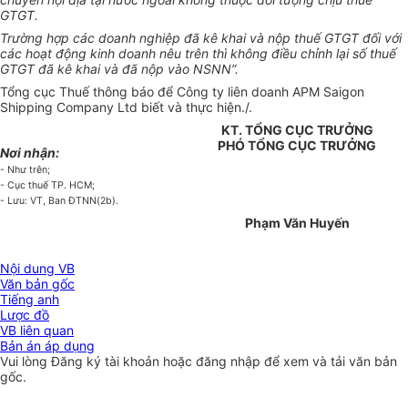
GTGT.
Trường hợp các doanh nghiệp đã kê khai và nộp thuế GTGT đối với
các hoạt động kinh doanh nêu trên thì không điều chỉnh lại số thuế
GTGT đã kê khai và đã nộp vào NSNN”.
Tổng cục Thuế thông báo để Công ty liên doanh APM Saigon
Shipping Company Ltd biết và thực hiện./.
KT. TỔNG CỤC TRƯỞNG
PHÓ TỔNG CỤC TRƯỞNG
Nơi nhận:
- Như trên;
- Cục thuế TP. HCM;
- Lưu: VT, Ban ĐTNN(2b).
Phạm Văn Huyến
Nội dung VB
Văn bản gốc
Tiếng anh
Lược đồ
VB liên quan
Bản án áp dụng
Vui lòng
Đăng ký
tài khoản hoặc
đăng nhập
để xem và tải văn bản
gốc.