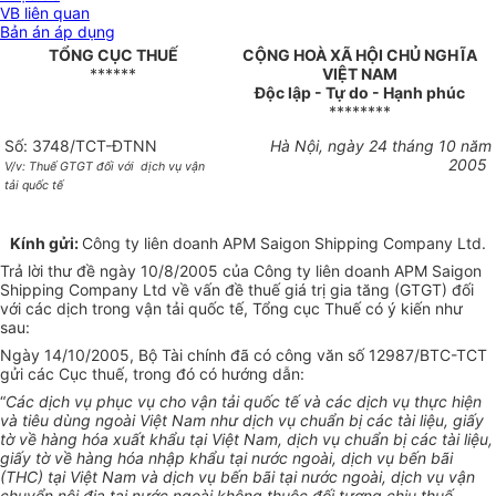
VB liên quan
Bản án áp dụng
TỔNG CỤC THUẾ
CỘNG HOÀ XÃ HỘI CHỦ NGHĨA
******
VIỆT NAM
Độc lập - Tự do - Hạnh phúc
********
Số: 3748/TCT-ĐTNN
Hà Nội, ngày 24 tháng 10 năm
2005
V/v: Thuế GTGT đối với
dịch vụ vận
tải quốc tế
Kính gửi:
Công ty liên doanh APM Saigon Shipping Company Ltd.
Trả lời thư đề ngày 10/8/2005 của Công ty liên doanh APM Saigon
Shipping Company Ltd về vấn đề thuế giá trị gia tăng (GTGT) đối
với các dịch trong vận tải quốc tế, Tổng cục Thuế có ý kiến như
sau:
Ngày 14/10/2005, Bộ Tài chính đã có công văn số 12987/BTC-TCT
gửi các Cục thuế, trong đó có hướng dẫn:
“
Các dịch vụ phục vụ cho vận tải quốc tế và các dịch vụ thực hiện
và tiêu dùng ngoài Việt Nam như dịch vụ chuẩn bị các tài liệu, giấy
tờ về hàng hóa xuất khẩu tại Việt Nam, dịch vụ chuẩn bị các tài liệu,
giấy tờ về hàng hóa nhập khẩu tại nước ngoài, dịch vụ bến bãi
(THC) tại Việt Nam và dịch vụ bến bãi tại nước ngoài, dịch vụ vận
chuyển nội địa tại nước ngoài không thuộc đối tượng chịu thuế