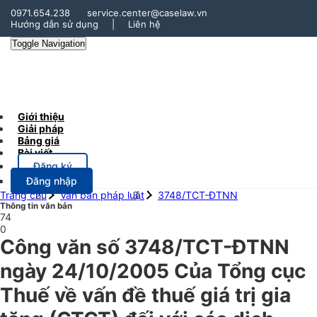
0971.654.238
service.center@caselaw.vn
Hướng dẫn sử dụng
|
Liên hệ
Toggle Navigation
Giới thiệu
Giải pháp
Bảng giá
Bài viết
Đăng ký
Đăng nhập
Trang chủ
Văn bản pháp luật
3748/TCT-ĐTNN
Thông tin văn bản
74
0
Công văn số 3748/TCT-ĐTNN
ngày 24/10/2005 Của Tổng cục
Thuế về vấn đề thuế giá trị gia