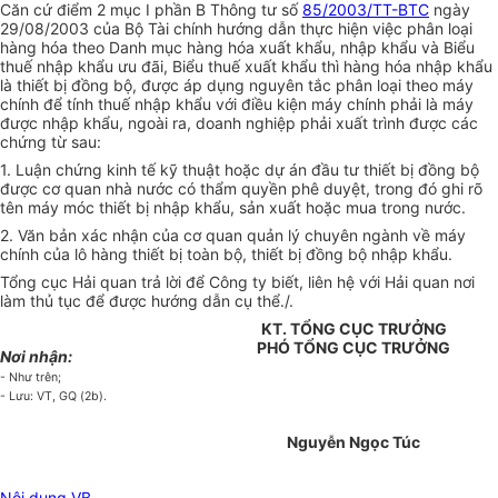
Căn cứ điểm 2 mục I phần B Thông tư số
85/2003/TT-BTC
ngày
29/08/2003 của Bộ Tài chính hướng dẫn thực hiện việc phân loại
hàng hóa theo Danh mục hàng hóa xuất khẩu, nhập khẩu và Biểu
thuế nhập khẩu ưu đãi, Biểu thuế xuất khẩu thì hàng hóa nhập khẩu
là thiết bị đồng bộ, được áp dụng nguyên tắc phân loại theo máy
chính để tính thuế nhập khẩu với điều kiện máy chính phải là máy
được nhập khẩu, ngoài ra, doanh nghiệp phải xuất trình được các
chứng từ sau:
1. Luận chứng kinh tế kỹ thuật hoặc dự án đầu tư thiết bị đồng bộ
được cơ quan nhà nước có thẩm quyền phê duyệt, trong đó ghi rõ
tên máy móc thiết bị nhập khẩu, sản xuất hoặc mua trong nước.
2. Văn bản xác nhận của cơ quan quản lý chuyên ngành về máy
chính của lô hàng thiết bị toàn bộ, thiết bị đồng bộ nhập khẩu.
Tổng cục Hải quan trả lời để Công ty biết, liên hệ với Hải quan nơi
làm thủ tục để được hướng dẫn cụ thể./.
KT. TỔNG CỤC TRƯỞNG
PHÓ TỔNG CỤC TRƯỞNG
Nơi nhận:
- Như trên;
- Lưu: VT, GQ (2b).
Nguyễn Ngọc Túc
Nội dung VB