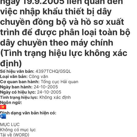
ngày 19.9.2005 liên quan đến
việc nhập khẩu thiết bị dây
chuyền đồng bộ và hồ sơ xuất
trình để được phân loại toàn bộ
dây chuyền theo máy chính
(Tình trạng hiệu lực không xác
định)
Số hiệu văn bản:
4397TCHQ/GSQL
Loại văn bản:
Công văn
Cơ quan ban hành:
Tổng cục Hải quan
Ngày ban hành:
24-10-2005
Ngày có hiệu lực:
24-10-2005
Không xác định
Tình trạng hiệu lực:
Ngôn ngữ:
Định dạng văn bản hiện có:
MỤC LỤC
Không có mục lục
Tải về (WORD)