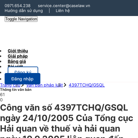
0971.654.238
service.center@caselaw.vn
Hướng dẫn sử dụng
|
Liên hệ
Toggle Navigation
Giới thiệu
Giải pháp
Bảng giá
Bài viết
Đăng ký
Đăng nhập
Trang chủ
Văn bản pháp luật
4397TCHQ/GSQL
Thông tin văn bản
61
0
Công văn số 4397TCHQ/GSQL
ngày 24/10/2005 Của Tổng cục
Hải quan về thuế và hải quan