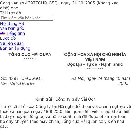
Cong van so 4397TCHQ-GSQL ngay 24-10-2005 (Khong xac
dinh).doc
Tải lược đồ
Nội dung VB
Văn bản gốc
Tiếng anh
Lược đồ
VB liên quan
Bản án áp dụng
TỔNG CỤC HẢI QUAN
CỘNG HOÀ XÃ HỘI CHỦ NGHĨA
******
VIỆT NAM
Độc lập - Tự do - Hạnh phúc
********
Số: 4397TCHQ/GSQL
Hà Nội, ngày 24 tháng 10 năm
2005
V/v: phân loại hàng hóa
Kính gửi :
Công ty giấy Sài Gòn
Trả lời câu hỏi của Công ty tại Hội nghị đối thoại với doanh nghiệp về
thuế và hải quan ngày 19.9.2005 liên quan đến việc nhập khẩu thiết
bị dây chuyền đồng bộ và hồ sơ xuất trình để được phân loại toàn
bộ dây chuyền theo máy chính, Tổng cục Hải quan có ý kiến như
sau: