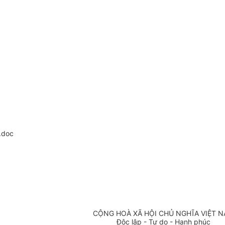
.doc
CỘNG HOÀ XÃ HỘI CHỦ NGHĨA VIỆT 
Độc lập - Tự do - Hạnh phúc