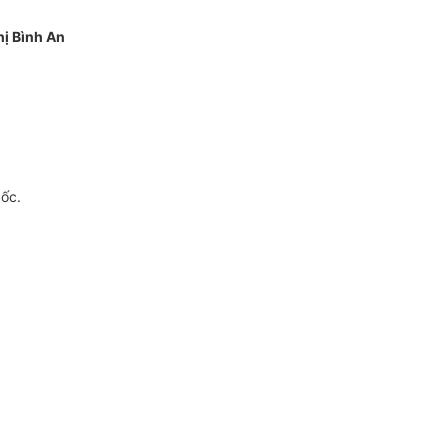
ị Bình An
gốc.