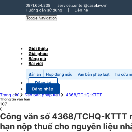
0971.654.238
service.center@caselaw.vn
Hướng dẫn sử dụng
|
Liên hệ
Toggle Navigation
Giới thiệu
Giải pháp
Bảng giá
Bài viết
Bản án
Hợp đồng mẫu
Văn bản pháp luật
Tra cứu 
Đăng ký
Đăng nhập
Trang chủ
Văn bản pháp luật
4368/TCHQ-KTTT
Thông tin văn bản
107
0
Công văn số 4368/TCHQ-KTTT ngà
hạn nộp thuế cho nguyên liệu nh