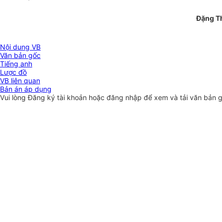
Đặng Th
Nội dung VB
Văn bản gốc
Tiếng anh
Lược đồ
VB liên quan
Bản án áp dụng
Vui lòng
Đăng ký
tài khoản hoặc
đăng nhập
để xem và tải văn bản 