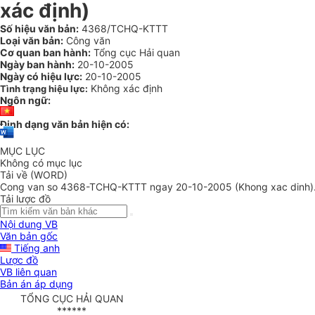
xác định)
Số hiệu văn bản:
4368/TCHQ-KTTT
Loại văn bản:
Công văn
Cơ quan ban hành:
Tổng cục Hải quan
Ngày ban hành:
20-10-2005
Ngày có hiệu lực:
20-10-2005
Không xác định
Tình trạng hiệu lực:
Ngôn ngữ:
Định dạng văn bản hiện có:
MỤC LỤC
Không có mục lục
Tải về (WORD)
Cong van so 4368-TCHQ-KTTT ngay 20-10-2005 (Khong xac dinh)
Tải lược đồ
Nội dung VB
Văn bản gốc
Tiếng anh
Lược đồ
VB liên quan
Bản án áp dụng
TỔNG CỤC HẢI QUAN
******