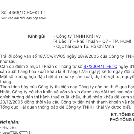
Số: 4368/TCHQ-KTTT
V/v: kéo dài thời hạn nộp thuế
Kính gửi
- Công ty TNHH Khải Vy
(4 Đào Trí – Phú Thuận – Q7 – TP. HCM)
- Cục hải quan Tp. Hồ Chí Minh
Trả lời công văn số 187/CV/KV/05 ngày 28/9/2005 của Công ty TNHH 
như sau:
Căn cứ điểm 2 mục III Phần c Thông tư số
87/2004/TT-BTC
ngày 31/
sản xuất hàng hóa xuất khẩu là 9 tháng (275 ngày) kể từ ngày đối 
Một số trường hợp đặc biệt do chu kỳ sản xuất, dự trữ vật tư, nguyê
tháng.
Theo trình bày của Công ty thì hiện nay Công ty còn nợ thuế quá hạ
Nhật, Công ty có khó khăn về vốn và xin được kéo dài thời hạn nộp
chính hướng dẫn thi hành thuế xuất khẩu, thuế nhập khẩu để xem xét
20/12/2005 đồng thời yêu cầu Công ty tiến hành thanh khoản và nộ
Tổng cục Hải quan thông báo để Công ty TNHH Khải Vy được biết.
KT. TỔNG
PHÓ TỔNG
Nơi nhận:
- Như trên;
- Lưu:VT(2), KTTT(3)