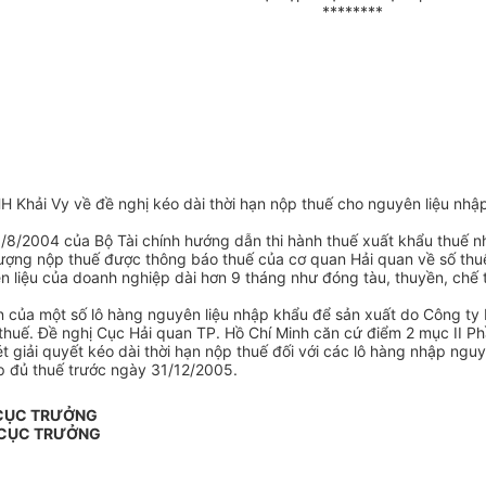
********
Khải Vy về đề nghị kéo dài thời hạn nộp thuế cho nguyên liệu nhập
8/2004 của Bộ Tài chính hướng dẫn thi hành thuế xuất khẩu thuế nhậ
tượng nộp thuế được thông báo thuế của cơ quan Hải quan về số thu
n liệu của doanh nghiệp dài hơn 9 tháng như đóng tàu, thuyền, chế t
n của một số lô hàng nguyên liệu nhập khẩu để sản xuất do Công ty b
 thuế. Đề nghị Cục Hải quan TP. Hồ Chí Minh căn cứ điểm 2 mục II P
 giải quyết kéo dài thời hạn nộp thuế đối với các lô hàng nhập ngu
p đủ thuế trước ngày 31/12/2005.
 CỤC TRƯỞNG
 CỤC TRƯỞNG