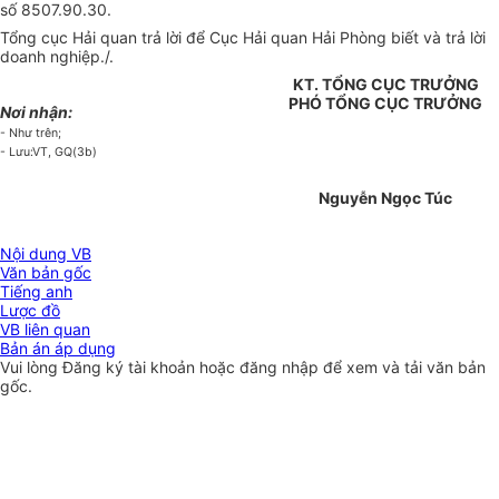
số 8507.90.30.
Tổng cục Hải quan trả lời để Cục Hải quan Hải Phòng biết và trả lời
doanh nghiệp./.
KT. TỔNG CỤC TRƯỞNG
PHÓ TỔNG CỤC TRƯỞNG
Nơi nhận:
- Như trên;
- Lưu:VT, GQ(3b)
Nguyễn Ngọc Túc
Nội dung VB
Văn bản gốc
Tiếng anh
Lược đồ
VB liên quan
Bản án áp dụng
Vui lòng
Đăng ký
tài khoản hoặc
đăng nhập
để xem và tải văn bản
gốc.