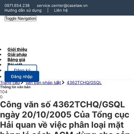
0971.654.238
service.center@caselaw.vn
Hướng dẫn sử dụng
|
Liên hệ
Toggle Navigation
Giới thiệu
Giải pháp
Bảng giá
Bài viết
Đăng ký
Đăng nhập
Trang chủ
Văn bản pháp luật
4362TCHQ/GSQL
Thông tin văn bản
104
0
Công văn số 4362TCHQ/GSQL
ngày 20/10/2005 Của Tổng cục
Hải quan về việc phân loại mặt