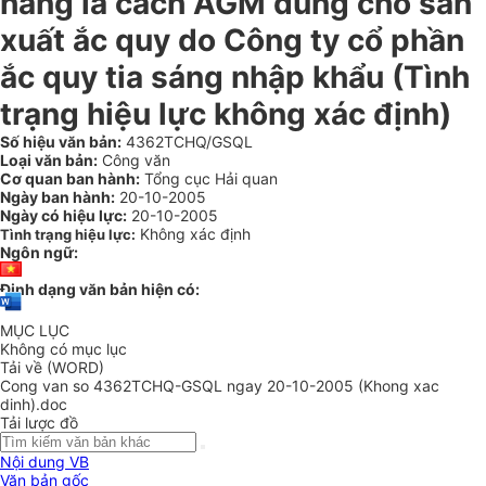
hàng lá cách AGM dùng cho sản
xuất ắc quy do Công ty cổ phần
ắc quy tia sáng nhập khẩu (Tình
trạng hiệu lực không xác định)
Số hiệu văn bản:
4362TCHQ/GSQL
Loại văn bản:
Công văn
Cơ quan ban hành:
Tổng cục Hải quan
Ngày ban hành:
20-10-2005
Ngày có hiệu lực:
20-10-2005
Không xác định
Tình trạng hiệu lực:
Ngôn ngữ:
Định dạng văn bản hiện có:
MỤC LỤC
Không có mục lục
Tải về (WORD)
Cong van so 4362TCHQ-GSQL ngay 20-10-2005 (Khong xac
dinh).doc
Tải lược đồ
Nội dung VB
Văn bản gốc