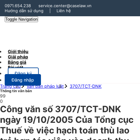
0971.654.238
service.center@caselaw.vn
Hướng dẫn sử dụng
|
Liên hệ
Toggle Navigation
Giới thiệu
Giải pháp
Bảng giá
Bài viết
Đăng ký
Đăng nhập
Trang chủ
Văn bản pháp luật
3707/TCT-DNK
Thông tin văn bản
99
0
Công văn số 3707/TCT-DNK
ngày 19/10/2005 Của Tổng cục
Thuế về việc hạch toán thù lao