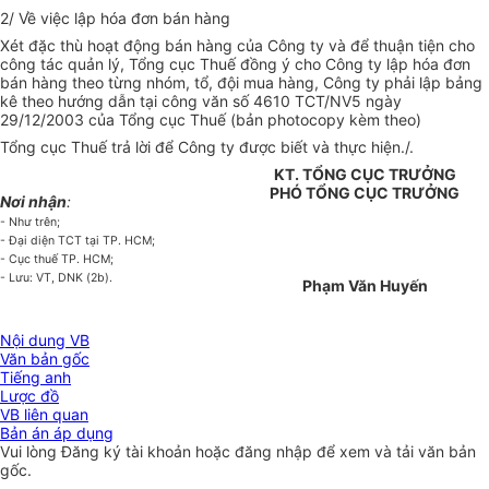
2/ Về việc lập hóa đơn bán hàng
Xét đặc thù hoạt động bán hàng của Công ty và để thuận tiện cho
công tác quản lý, Tổng cục Thuế đồng ý cho Công ty lập hóa đơn
bán hàng theo từng nhóm, tổ, đội mua hàng, Công ty phải lập bảng
kê theo hướng dẫn tại công văn số 4610 TCT/NV5 ngày
29/12/2003 của Tổng cục Thuế (bản photocopy kèm theo)
Tổng cục Thuế trả lời để Công ty được biết và thực hiện./.
KT. TỔNG CỤC TRƯỞNG
PHÓ TỔNG CỤC TRƯỞNG
Nơi nhận
:
- Như trên;
- Đại diện TCT tại TP. HCM;
- Cục thuế TP. HCM;
- Lưu: VT, DNK (2b).
Phạm Văn Huyến
Nội dung VB
Văn bản gốc
Tiếng anh
Lược đồ
VB liên quan
Bản án áp dụng
Vui lòng
Đăng ký
tài khoản hoặc
đăng nhập
để xem và tải văn bản
gốc.