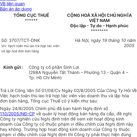
VB liên quan
Bản án áp dụng
TỔNG CỤC THUẾ
CỘNG HOÀ XÃ HỘI CHỦ NGHĨA
******
VIỆT NAM
Độc lập - Tự do - Hạnh phúc
********
Số: 3707/TCT-DNK
Hà Nội, ngày 19 tháng 10 năm
2005
V/v: hạch toán thù lao trả hợp tác viên
và lập hoá đơn bán hàng
Kính gửi :
Công ty cổ phần Sinh Lợi
(298A Nguyễn Tất Thành – Phường 13 - Quận 4 –
Tp. Hồ Chí Minh)
Trả Lời Công Văn Số 01/08/Cv Ngày 02/8/2005 Của Công Ty Hỏi Về
Việc hạch toán thù lao trả hợp tác viên vào doanh thu và lập hóa
đơn bán hàng, Tổng cục Thuế có ý kiến như sau:
Ngày 24/8/2005 Chính phủ đã ban hành Nghị định số
110/2005/NĐ-CP
về quản lý hoạt động bán hàng đa cấp, đề nghị
Công ty nghiên cứu Nghị định trên để xem xét hoạt động kinh
doanh của Công ty có thuộc phạm vi điều chỉnh của Nghị định này
hay không. Trường hợp hoạt động kinh doanh của Công ty thuộc
phạm vi điều chỉnh của Nghị định thì Công ty phải thực hiện đúng