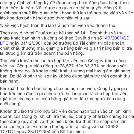
các quy định về đăng ký để được phép hoạt động bán hàng theo
hình thức đa cấp. Nếu được cơ quan có thẩm quyền đồng ý thì
chính sách thuế liên quan đến khoản thù lao trả hợp tác viên và việc
lập hóa đơn bán hàng được thực hiện như sau:
1/ Về việc hạch toán thù lao trả hợp tác viên vào doanh thu
Theo quy định tại Chuẩn mực kế toán số 14 – Doanh thu và thu
nhập khác ban hành và công bố theo Quyết định số
149/2001/QĐ-
BTC
ngày 31/12/2001 của Bộ trưởng Bộ Tài chính thì các khoản
chiết khấu thương mại, giảm giá hàng bán và giá trị hàng bán bị trả
lại được giảm trừ trên doanh thu bán hàng.
Tuy nhiên khoản thù lao trả hợp tác viên của Công ty (theo công
văn của Công ty biến động từ 28,57% đến 83,33% so doanh số)
không được coi là khoản chiết khấu thương mại hay giảm giá hàng
bán. Do dó khoản thù lao này không được giảm trừ trên doanh thu
bán hàng.
Khi xuất hóa đơn bán hàng cho các hợp tác viên, Công ty ghi giá
bán trên hóa đơn là giá chưa trừ thù lao phải trả cho hợp tác viên
(giá bán cho hợp tác viên bằng giá bán đến tay người tiêu dùng
cuối cùng).
Khoản thù lào trả cho hợp tác viên được hạch toán vào chi phí kinh
doanh của Công ty, khi chi trả thù lao, Công ty phải lập chứng từ chi
theo đúng quy định và thực hiện khấu trừ thuế thu nhập cá nhân
của các hợp tác viên theo hướng dẫn tại công văn số 13692
TC/TCT ngày 23/11/2004 của Bộ Tài chính.