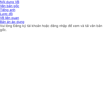
Nội dung VB
Văn bản gốc
Tiếng anh
Lược đồ
VB liên quan
Bản án áp dụng
Vui lòng
Đăng ký
tài khoản hoặc
đăng nhập
để xem và tải văn bản
gốc.