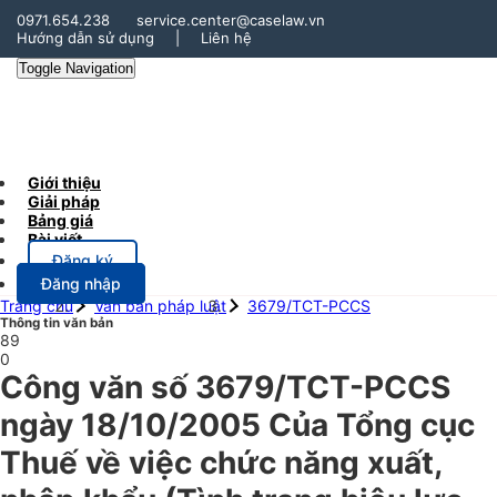
0971.654.238
service.center@caselaw.vn
Hướng dẫn sử dụng
|
Liên hệ
Toggle Navigation
Giới thiệu
Giải pháp
Bảng giá
Bài viết
Đăng ký
Đăng nhập
Trang chủ
Văn bản pháp luật
3679/TCT-PCCS
Thông tin văn bản
89
0
Công văn số 3679/TCT-PCCS
ngày 18/10/2005 Của Tổng cục
Thuế về việc chức năng xuất,