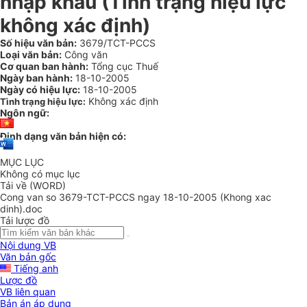
nhập khẩu (Tình trạng hiệu lực
không xác định)
Số hiệu văn bản:
3679/TCT-PCCS
Loại văn bản:
Công văn
Cơ quan ban hành:
Tổng cục Thuế
Ngày ban hành:
18-10-2005
Ngày có hiệu lực:
18-10-2005
Không xác định
Tình trạng hiệu lực:
Ngôn ngữ:
Định dạng văn bản hiện có:
MỤC LỤC
Không có mục lục
Tải về (WORD)
Cong van so 3679-TCT-PCCS ngay 18-10-2005 (Khong xac
dinh).doc
Tải lược đồ
Nội dung VB
Văn bản gốc
Tiếng anh
Lược đồ
VB liên quan
Bản án áp dụng