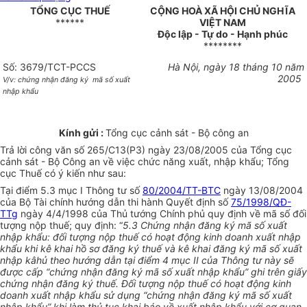
TỔNG CỤC THUẾ
CỘNG HOÀ XÃ HỘI CHỦ NGHĨA
******
VIỆT NAM
Độc lập - Tự do - Hạnh phúc
********
Số: 3679/TCT-PCCS
Hà Nội, ngày 18 tháng 10 năm
2005
V/v: chứng nhận đăng ký
mã số xuất
nhập khẩu
Kính gửi :
Tổng cục cảnh sát - Bộ công an
Trả lời công văn số 265/C13(P3) ngày 23/08/2005 của Tổng cục
cảnh sát - Bộ Công an về việc chức năng xuất, nhập khẩu; Tổng
cục Thuế có ý kiến như sau:
Tại điểm 5.3 mục I Thông tư số
80/2004/TT-BTC
ngày 13/08/2004
của Bộ Tài chính hướng dẫn thi hành Quyết định số
75/1998/QĐ-
TTg
ngày 4/4/1998 của Thủ tướng Chính phủ quy định về mã số đối
tượng nộp thuế; quy định: “
5.3 Chứng nhận đăng ký mã số xuất
nhập khẩu: đối tượng nộp thuế có hoạt động kinh doanh xuất nhập
khẩu khi kê khai hồ sơ đăng ký thuế và kê khai đăng ký mã số xuất
nhập kâhủ theo hướng dẫn tại điểm 4 mục II của Thông tư này sẽ
được cấp “chứng nhận đăng ký mã số xuất nhập khẩu” ghi trên giấy
chứng nhận đăng ký thuế. Đối tượng nộp thuế có hoạt động kinh
doanh xuất nhập khẩu sử dụng “chứng nhận đăng ký mã số xuất
nhập khẩu” khi làm thủ tục khai báo về xuất nhập khẩu với cơ quan