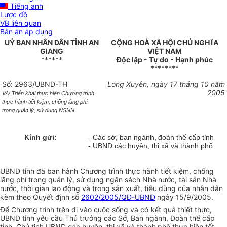
Tiếng anh
Lược đồ
VB liên quan
Bản án áp dụng
UỶ BAN NHÂN DÂN TỈNH AN
CỘNG HOÀ XÃ HỘI CHỦ NGHĨA
GIANG
VIỆT NAM
******
Độc lập - Tự do - Hạnh phúc
********
Số: 2963/UBND-TH
Long Xuyên, ngày 17 tháng 10 năm
2005
V/v Triển khai thực hiện Chương trình
thực hành tiết kiệm, chống lãng phí
trong quản lý, sử dụng NSNN
Kính gửi:
- Các sở, ban ngành, đoàn thể cấp tỉnh
- UBND các huyện, thị xã và thành phố
UBND tỉnh đã ban hành Chương trình thực hành tiết kiệm, chống
lãng phí trong quản lý, sử dụng ngân sách Nhà nước, tài sản Nhà
nước, thời gian lao động và trong sản xuất, tiêu dùng của nhân dân
kèm theo Quyết định số
2602/2005/QĐ-UBND
ngày 15/9/2005.
Để Chương trình trên đi vào cuộc sống và có kết quả thiết thực,
UBND tỉnh yêu cầu Thủ trưởng các Sở, Ban ngành, Đoàn thể cấp
tỉnh, Chủ tịch UBND các huyện, thị xã và thành phố thực hiện tốt