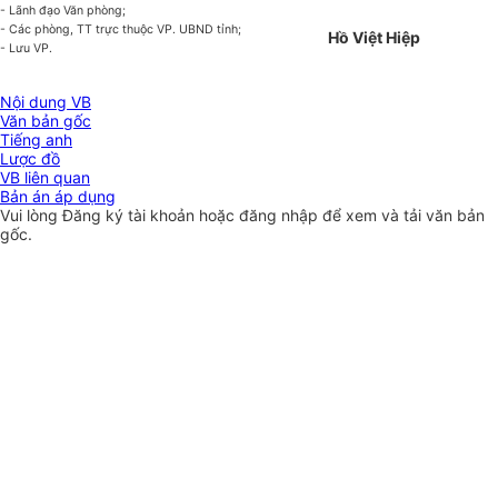
- Lãnh đạo Văn phòng;
- Các phòng, TT trực thuộc VP. UBND tỉnh;
Hồ Việt Hiệp
- Lưu VP.
Nội dung VB
Văn bản gốc
Tiếng anh
Lược đồ
VB liên quan
Bản án áp dụng
Vui lòng
Đăng ký
tài khoản hoặc
đăng nhập
để xem và tải văn bản
gốc.