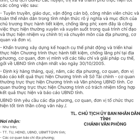
các công việc sau:
- Tuyên truyền, giáo dục, vận động cán bộ, công nhân viên chức và
toàn thể nhân dân trong tỉnh nhận thức rõ ý nghĩa và mục đích của
chủ trương thực hành tiết kiệm, chống lãng phí; xem đây là công
việc thực hiện thường xuyên và xuyên suốt trong quá trình chỉ đạo
và thực hiện nhiệm vụ chính trị và chuyên môn của địa phương, cơ
quan và đơn vị.
- Khẩn trương xây dựng kế hoạch cụ thể phát động và triển khai
thực hiện Chương trình thực hành tiết kiệm, chống lãng phí tại địa
phương, cơ quan, đơn vị mình với các tiêu chí và giải pháp cụ thể,
gởi về UBND tỉnh chậm nhất vào ngày 30/10/2005.
- Định kỳ hàng tháng, quý, năm, các địa phương, cơ quan, đơn vị
báo cáo kết quả thực hiện Chương trình về Sở Tài chính - cơ quan
thường trực thực hiện Chương trình và Văn phòng UBND tỉnh. Cơ
quan thường trực thực hiện Chương trình có trách nhiệm tổng hợp
kết quả thực hiện và báo cáo UBND tỉnh.
UBND tỉnh yêu cầu các địa phương, cơ quan, đơn vị tổ chức thực
hiện tốt tinh thần công văn này./.
TL. CHỦ TỊCH ỦY BAN NHÂN DÂN
TỈNH
Nơi nhận:
CHÁNH VĂN PHÒNG
- Như trên;
- TT. TU, HĐND, UBND, UBMTTQVN tỉnh;
- Các cơ quan báo chí địa phương;