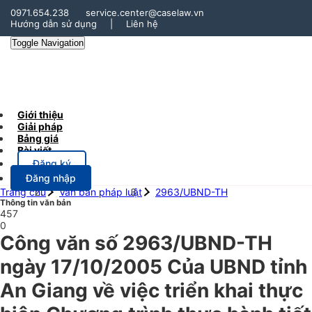
0971.654.238
service.center@caselaw.vn
Hướng dẫn sử dụng
|
Liên hệ
Toggle Navigation
Giới thiệu
Giải pháp
Bảng giá
Bài viết
Đăng ký
Đăng nhập
Trang chủ
Văn bản pháp luật
2963/UBND-TH
Thông tin văn bản
457
0
Công văn số 2963/UBND-TH
ngày 17/10/2005 Của UBND tỉnh
An Giang về việc triển khai thực