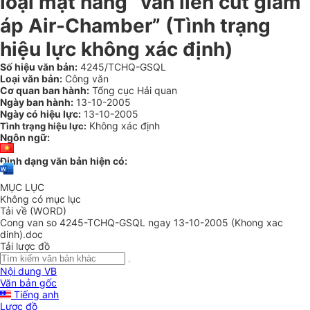
loại mặt hàng “van liền cút giảm
áp Air-Chamber” (Tình trạng
hiệu lực không xác định)
Số hiệu văn bản:
4245/TCHQ-GSQL
Loại văn bản:
Công văn
Cơ quan ban hành:
Tổng cục Hải quan
Ngày ban hành:
13-10-2005
Ngày có hiệu lực:
13-10-2005
Không xác định
Tình trạng hiệu lực:
Ngôn ngữ:
Định dạng văn bản hiện có:
MỤC LỤC
Không có mục lục
Tải về (WORD)
Cong van so 4245-TCHQ-GSQL ngay 13-10-2005 (Khong xac
dinh).doc
Tải lược đồ
Nội dung VB
Văn bản gốc
Tiếng anh
Lược đồ