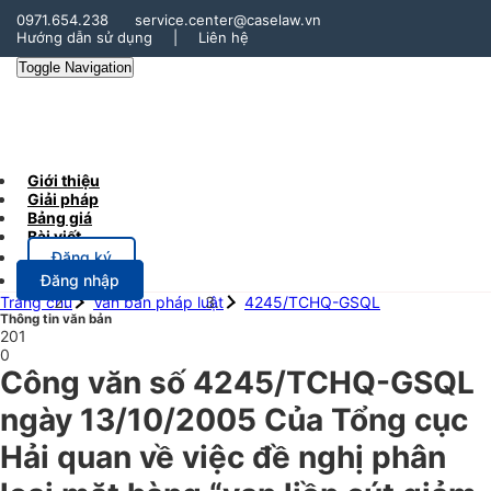
0971.654.238
service.center@caselaw.vn
Hướng dẫn sử dụng
|
Liên hệ
Toggle Navigation
Giới thiệu
Giải pháp
Bảng giá
Bài viết
Đăng ký
Đăng nhập
Trang chủ
Văn bản pháp luật
4245/TCHQ-GSQL
Thông tin văn bản
201
0
Công văn số 4245/TCHQ-GSQL
ngày 13/10/2005 Của Tổng cục
Hải quan về việc đề nghị phân