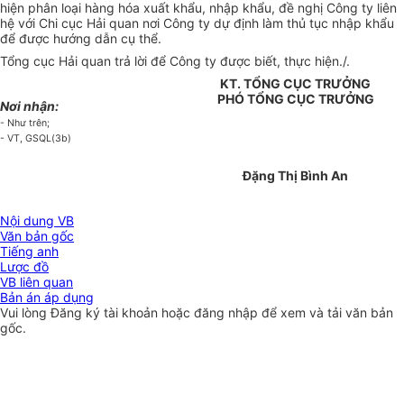
hiện phân loại hàng hóa xuất khẩu, nhập khẩu, đề nghị Công ty liên
hệ với Chi cục Hải quan nơi Công ty dự định làm thủ tục nhập khẩu
để được hướng dẫn cụ thể.
Tổng cục Hải quan trả lời để Công ty được biết, thực hiện./.
KT. TỔNG CỤC TRƯỞNG
PHÓ TỔNG CỤC TRƯỞNG
Nơi nhận:
- Như trên;
- VT, GSQL(3b)
Đặng Thị Bình An
Nội dung VB
Văn bản gốc
Tiếng anh
Lược đồ
VB liên quan
Bản án áp dụng
Vui lòng
Đăng ký
tài khoản hoặc
đăng nhập
để xem và tải văn bản
gốc.