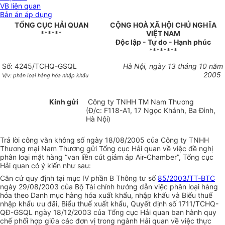
VB liên quan
Bản án áp dụng
TỔNG CỤC HẢI QUAN
CỘNG HOÀ XÃ HỘI CHỦ NGHĨA
******
VIỆT NAM
Độc lập - Tự do - Hạnh phúc
********
Số: 4245/TCHQ-GSQL
Hà Nội, ngày 13 tháng 10 năm
2005
V/v: phân loại hàng hóa nhập khẩu
Kính gửi
Công ty TNHH TM Nam Thương
(Đ/c: F118-A1, 17 Ngọc Khánh, Ba Đình,
Hà Nội)
Trả lời công văn không số ngày 18/08/2005 của Công ty TNHH
Thương mại Nam Thương gửi Tổng cục Hải quan về việc đề nghị
phân loại mặt hàng “van liền cút giảm áp Air-Chamber”, Tổng cục
Hải quan có ý kiến như sau:
Căn cứ quy định tại mục IV phần B Thông tư số
85/2003/TT-BTC
ngày 29/08/2003 của Bộ Tài chính hướng dẫn việc phân loại hàng
hóa theo Danh mục hàng hóa xuất khẩu, nhập khẩu và Biểu thuế
nhập khẩu ưu đãi, Biểu thuế xuất khẩu, Quyết định số 1711/TCHQ-
QĐ-GSQL ngày 18/12/2003 của Tổng cục Hải quan ban hành quy
chế phối hợp giữa các đơn vị trong ngành Hải quan về việc thực