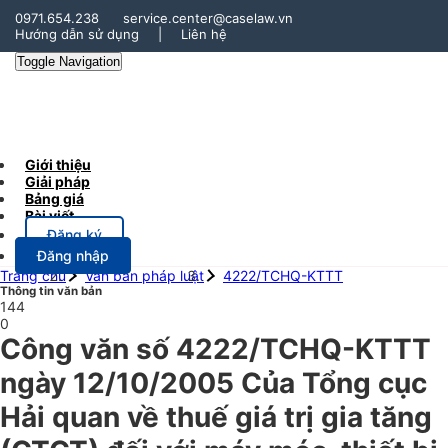
0971.654.238
service.center@caselaw.vn
Hướng dẫn sử dụng
|
Liên hệ
Toggle Navigation
Giới thiệu
Giải pháp
Bảng giá
Bài viết
Đăng ký
Đăng nhập
Trang chủ
Văn bản pháp luật
4222/TCHQ-KTTT
Thông tin văn bản
144
0
Công văn số 4222/TCHQ-KTTT
ngày 12/10/2005 Của Tổng cục
Hải quan về thuế giá trị gia tăng