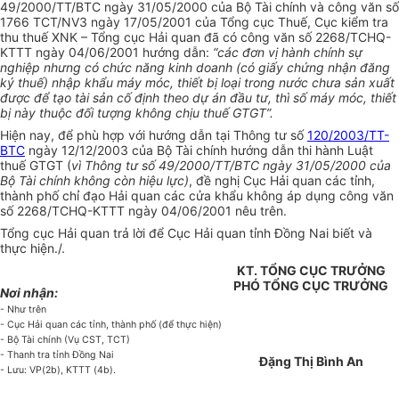
49/2000/TT/BTC ngày 31/05/2000 của Bộ Tài chính và công văn số
1766 TCT/NV3 ngày 17/05/2001 của Tổng cục Thuế, Cục kiểm tra
thu thuế XNK – Tổng cục Hải quan đã có công văn số 2268/TCHQ-
KTTT ngày 04/06/2001 hướng dẫn:
“các đơn vị hành chính sự
nghiệp nhưng có chức năng kinh doanh (có giấy chứng nhận đăng
ký thuế) nhập khẩu máy móc, thiết bị loại trong nước chưa sản xuất
được để tạo tài sản cố định theo dự án đầu tư, thì số máy móc, thiết
bị này thuộc đối tượng không chịu thuế GTGT”.
Hiện nay, để phù hợp với hướng dẫn tại Thông tư số
120/2003/TT-
BTC
ngày 12/12/2003 của Bộ Tài chính hướng dẫn thi hành Luật
thuế GTGT (
vì Thông tư số 49/2000/TT/BTC ngày 31/05/2000 của
Bộ Tài chính không còn hiệu lực)
, đề nghị Cục Hải quan các tỉnh,
thành phố chỉ đạo Hải quan các cửa khẩu không áp dụng công văn
số 2268/TCHQ-KTTT ngày 04/06/2001 nêu trên.
Tổng cục Hải quan trả lời để Cục Hải quan tỉnh Đồng Nai biết và
thực hiện./.
KT. TỔNG CỤC TRƯỞNG
PHÓ TỔNG CỤC TRƯỞNG
Nơi nhận:
- Như trên
- Cục Hải quan các tỉnh, thành phố (để thực hiện)
- Bộ Tài chính (Vụ CST, TCT)
- Thanh tra tỉnh Đồng Nai
Đặng Thị Bình An
- Lưu: VP(2b), KTTT (4b).