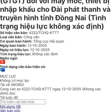
(GTGT) đối với máy móc, thiết bị
nhập khẩu cho Đài phát thanh và
truyền hình tỉnh Đồng Nai (Tình
trạng hiệu lực không xác định)
Số hiệu văn bản:
4222/TCHQ-KTTT
Loại văn bản:
Công văn
Cơ quan ban hành:
Tổng cục Hải quan
Ngày ban hành:
12-10-2005
Ngày có hiệu lực:
12-10-2005
Không xác định
Tình trạng hiệu lực:
Ngôn ngữ:
Định dạng văn bản hiện có:
MỤC LỤC
Không có mục lục
Tải về (WORD)
Cong van so 4222-TCHQ-KTTT ngay 12-10-2005 (Khong xac
dinh).doc
Tải lược đồ
Nội dung VB
Văn bản gốc