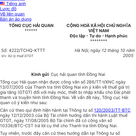
Tiếng anh
Lược đồ
VB liên quan
Bản án áp dụng
TỔNG CỤC HẢI QUAN
CỘNG HOÀ XÃ HỘI CHỦ NGHĨA
******
VIỆT NAM
Độc lập - Tự do - Hạnh phúc
********
Số: 4222/TCHQ-KTTT
Hà Nội, ngày 12 tháng 10 năm
2005
V/v: Xử lý thuế GTGT
Kính gửi
Cục hải quan tỉnh Đồng Nai
Tổng cục Hải quan nhận được công văn số 286/TT-VXNC ngày
13/07/2005 của Thanh tra tỉnh Đồng Nai xin ý kiến về thuế giá trị
gia tăng (GTGT) đối với máy móc, thiết bị nhập khẩu cho Đài phát
thanh và truyền hình tỉnh Đồng Nai. Về vấn đề này, Tổng cục Hải
quan có ý kiến như sau:
Căn cứ theo qui định hiện hành tại Thông tư số
120/2003/TT-BTC
ngày 12/12/2003 của Bộ Tài chính hướng dẫn thi hành Luật thuế
GTGT, ngày 17/08/2005 Bộ Tài chính đã có công văn số
10336/BTC-CST trả lời cụ thể cho Thanh tra tỉnh Đồng Nai.
Tuy nhiên, trước đây căn cứ theo hướng dẫn tại Thông tư số