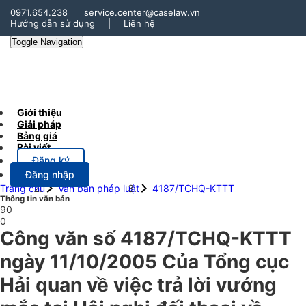
0971.654.238
service.center@caselaw.vn
Hướng dẫn sử dụng
|
Liên hệ
Toggle Navigation
Giới thiệu
Giải pháp
Bảng giá
Bài viết
Đăng ký
Đăng nhập
Trang chủ
Văn bản pháp luật
4187/TCHQ-KTTT
Thông tin văn bản
90
0
Công văn số 4187/TCHQ-KTTT
ngày 11/10/2005 Của Tổng cục
Hải quan về việc trả lời vướng