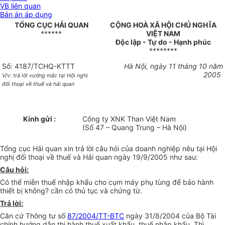
VB liên quan
Bản án áp dụng
TỔNG CỤC HẢI QUAN
CỘNG HOÀ XÃ HỘI CHỦ NGHĨA
******
VIỆT NAM
Độc lập - Tự do - Hạnh phúc
********
Số: 4187/TCHQ-KTTT
Hà Nội, ngày 11 tháng 10 năm
2005
V/v: trả lời vướng mắc tại Hội nghị
đối thoại về thuế và hải quan
Kính gửi :
Công ty XNK Than Việt Nam
(Số 47 – Quang Trung – Hà Nội)
Tổng cục Hải quan xin trả lời câu hỏi của doanh nghiệp nêu tại Hội
nghị đối thoại về thuế và Hải quan ngày 19/9/2005 như sau:
Câu hỏi:
Có thể miễn thuế nhập khẩu cho cụm máy phụ tùng để bảo hành
thiết bị không? cần có thủ tục và chứng từ.
Trả lời:
Căn cứ Thông tư số
87/2004/TT-BTC
ngày 31/8/2004 của Bộ Tài
chính hướng dẫn thi hành thuế xuất khẩu, thuế nhập khẩu. Thì