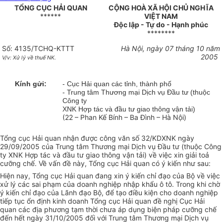
TỔNG CỤC HẢI QUAN
CỘNG HOÀ XÃ HỘI CHỦ NGHĨA
******
VIỆT NAM
Độc lập - Tự do - Hạnh phúc
********
Số: 4135/TCHQ-KTTT
Hà Nội, ngày 07 tháng 10 năm
2005
V/v: Xử lý về thuế NK.
Kính gửi:
- Cục Hải quan các tỉnh, thành phố
- Trung tâm Thương mại Dịch vụ Đầu tư (thuộc
Công ty
XNK Hợp tác và đầu tư giao thông vận tải)
(22 – Phan Kế Bính – Ba Đình – Hà Nội)
Tổng cục Hải quan nhận được công văn số 32/KDXNK ngày
29/09/2005 của Trung tâm Thương mại Dịch vụ Đầu tư (thuộc Công
ty XNK Hợp tác và đầu tư giao thông vận tải) về việc xin giải toả
cưỡng chế. Về vấn đề này, Tổng cục Hải quan có ý kiến như sau:
Hiện nay, Tổng cục Hải quan đang xin ý kiến chỉ đạo của Bộ về việc
xử lý các sai phạm của doanh nghiệp nhập khẩu ô tô. Trong khi chờ
ý kiến chỉ đạo của Lãnh đạo Bộ, để tạo điều kiện cho doanh nghiệp
tiếp tục ổn định kinh doanh Tổng cục Hải quan đề nghị Cục Hải
quan các địa phương tạm thời chưa áp dụng biện pháp cưỡng chế
đến hết ngày 31/10/2005 đối với Trung tâm Thương mại Dịch vụ