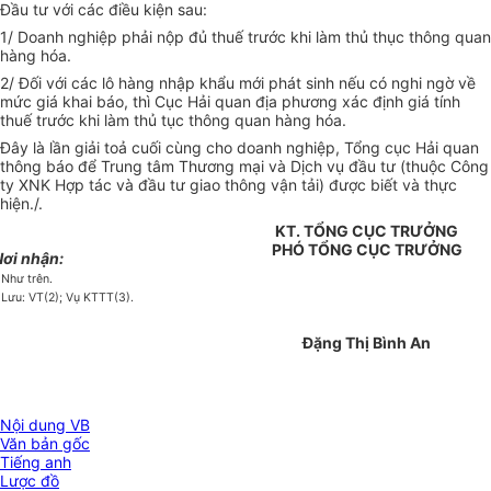
Đầu tư với các điều kiện sau:
1/ Doanh nghiệp phải nộp đủ thuế trước khi làm thủ thục thông quan
hàng hóa.
2/ Đối với các lô hàng nhập khẩu mới phát sinh nếu có nghi ngờ về
mức giá khai báo, thì Cục Hải quan địa phương xác định giá tính
thuế trước khi làm thủ tục thông quan hàng hóa.
Đây là lần giải toả cuối cùng cho doanh nghiệp, Tổng cục Hải quan
thông báo để Trung tâm Thương mại và Dịch vụ đầu tư (thuộc Công
ty XNK Hợp tác và đầu tư giao thông vận tải) được biết và thực
hiện./.
KT. TỔNG CỤC TRƯỞNG
PHÓ TỔNG CỤC TRƯỞNG
Nơi nhận:
 Như trên.
 Lưu: VT(2); Vụ KTTT(3).
Đặng Thị Bình An
Nội dung VB
Văn bản gốc
Tiếng anh
Lược đồ