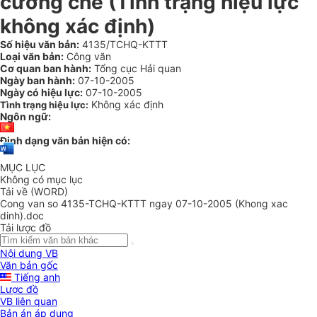
cưỡng chế (Tình trạng hiệu lực
không xác định)
Số hiệu văn bản:
4135/TCHQ-KTTT
Loại văn bản:
Công văn
Cơ quan ban hành:
Tổng cục Hải quan
Ngày ban hành:
07-10-2005
Ngày có hiệu lực:
07-10-2005
Không xác định
Tình trạng hiệu lực:
Ngôn ngữ:
Định dạng văn bản hiện có:
MỤC LỤC
Không có mục lục
Tải về (WORD)
Cong van so 4135-TCHQ-KTTT ngay 07-10-2005 (Khong xac
dinh).doc
Tải lược đồ
Nội dung VB
Văn bản gốc
Tiếng anh
Lược đồ
VB liên quan
Bản án áp dụng