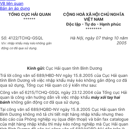
VB liên quan
Bản án áp dụng
TỔNG CỤC HẢI QUAN
CỘNG HOÀ XÃ HỘI CHỦ NGHĨA
******
VIỆT NAM
Độc lập - Tự do - Hạnh phúc
********
Số: 4122/TCHQ-GSQL
Hà Nội, ngày 07 tháng 10 năm
2005
V/v: nhập khẩu máy kéo không gắn
động cơ đã qua sử dụng.
Kính gửi:
Cục Hải quan tỉnh Bình Dương
Trả lời công văn số 689/HBD-NV ngày 15.8.2005 của Cục Hải quan
tỉnh Bình Dương về việc nhập khẩu máy kéo không gắn động cơ đã
qua sử dụng, Tổng cục Hải quan có ý kiến như sau:
Công văn số 6215/TCHQ-GSQL ngày 23.12.2004 của Tổng cục Hải
quan là công văn hướng dẫn về việc nhập khẩu
máy xới tay hai
bánh
không gắn động cơ đã qua sử dụng.
Tại công văn số 689/HQBD-NV ngày 15.8.2005 Cục Hải quan tỉnh
Bình Dương không mô tả chi tiết mặt hàng nhập khẩu nhưng theo
báo cáo của Phòng nghiệp vụ (qua điện thoại) và bản fax catalogue
của mặt hàng nhập khẩu thì máy kéo nông nghiệp mà Cục Hải quan
tỉnh Bình Dương đề cập tại công văn số 689/HQBD-NV dẫn trên là