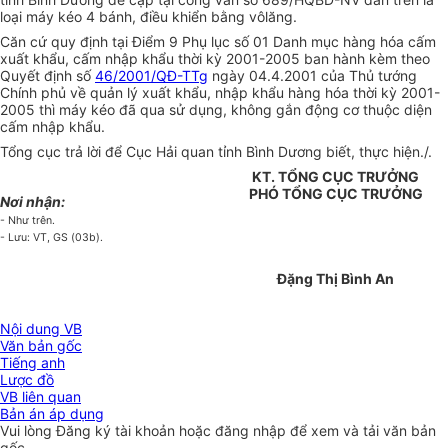
loại máy kéo 4 bánh, điều khiển bằng vôlăng.
Căn cứ quy định tại Điểm 9 Phụ lục số 01 Danh mục hàng hóa cấm
xuất khẩu, cấm nhập khẩu thời kỳ 2001-2005 ban hành kèm theo
Quyết định số
46/2001/QĐ-TTg
ngày 04.4.2001 của Thủ tướng
Chính phủ về quản lý xuất khẩu, nhập khẩu hàng hóa thời kỳ 2001-
2005 thì máy kéo đã qua sử dụng, không gắn động cơ thuộc diện
cấm nhập khẩu.
Tổng cục trả lời để Cục Hải quan tỉnh Bình Dương biết, thực hiện./.
KT. TỔNG CỤC TRƯỞNG
PHÓ TỔNG CỤC TRƯỞNG
Nơi nhận:
- Như trên.
- Lưu: VT, GS (03b).
Đặng Thị Bình An
Nội dung VB
Văn bản gốc
Tiếng anh
Lược đồ
VB liên quan
Bản án áp dụng
Vui lòng
Đăng ký
tài khoản hoặc
đăng nhập
để xem và tải văn bản
gốc.