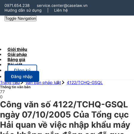
0971.654.238
service.center@caselaw.vn
Hướng dẫn sử dụng
|
Liên hệ
Toggle Navigation
Giới thiệu
Giải pháp
Bảng giá
Bài viết
Đăng ký
Đăng nhập
Trang chủ
Văn bản pháp luật
4122/TCHQ-GSQL
Thông tin văn bản
77
0
Công văn số 4122/TCHQ-GSQL
ngày 07/10/2005 Của Tổng cục
Hải quan về việc nhập khẩu máy