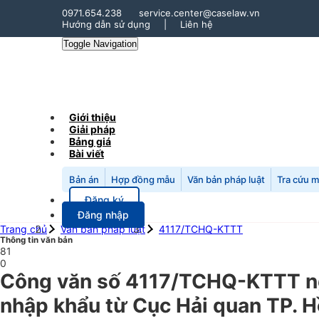
0971.654.238
service.center@caselaw.vn
Hướng dẫn sử dụng
|
Liên hệ
Toggle Navigation
Giới thiệu
Giải pháp
Bảng giá
Bài viết
Bản án
Hợp đồng mẫu
Văn bản pháp luật
Tra cứu 
Đăng ký
Đăng nhập
Trang chủ
Văn bản pháp luật
4117/TCHQ-KTTT
Thông tin văn bản
81
0
Công văn số 4117/TCHQ-KTTT ngà
nhập khẩu từ Cục Hải quan TP. H