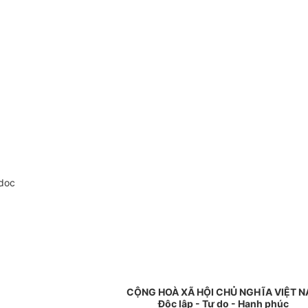
doc
CỘNG HOÀ XÃ HỘI CHỦ NGHĨA VIỆT 
Độc lập - Tự do - Hạnh phúc