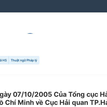
mã HS
Thuật ngữ Pháp lý
y 07/10/2005 Của Tổng cục Hải 
ồ Chí Minh về Cục Hải quan TP.Hả