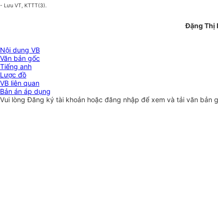
- Lưu VT, KTTT(3).
Đặng Thị 
Nội dung VB
Văn bản gốc
Tiếng anh
Lược đồ
VB liên quan
Bản án áp dụng
Vui lòng
Đăng ký
tài khoản hoặc
đăng nhập
để xem và tải văn bản 