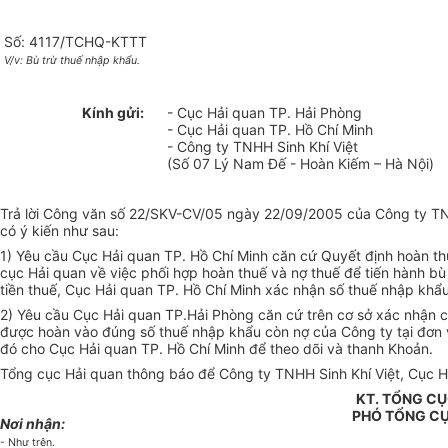
Số: 4117/TCHQ-KTTT
V/v: Bù trừ thuế nhập khẩu.
Kính gửi:
- Cục Hải quan TP. Hải Phòng
- Cục Hải quan TP. Hồ Chí Minh
- Công ty TNHH Sinh Khí Việt
(Số 07 Lý Nam Đế - Hoàn Kiếm – Hà Nội)
Trả lời Công văn số 22/SKV-CV/05 ngày 22/09/2005 của Công ty TNH
có ý kiến như sau:
1) Yêu cầu Cục Hải quan TP. Hồ Chí Minh căn cứ Quyết định hoàn
cục Hải quan về việc phối hợp hoàn thuế và nợ thuế để tiến hành bù
tiền thuế, Cục Hải quan TP. Hồ Chí Minh xác nhận số thuế nhập kh
2) Yêu cầu Cục Hải quan TP.Hải Phòng căn cứ trên cơ sở xác nhận củ
được hoàn vào đúng số thuế nhập khẩu còn nợ của Công ty tại đơn v
đó cho Cục Hải quan TP. Hồ Chí Minh để theo dõi và thanh Khoản.
Tổng cục Hải quan thông báo để Công ty TNHH Sinh Khí Việt, Cục H
KT. TỔNG C
PHÓ TỔNG C
Nơi nhận:
- Như trên.