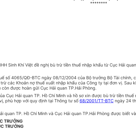
********
H Sinh Khí Việt đề nghị bù trừ tiền thuế nhập khẩu từ Cục Hải qua
 thuế số 4065/QĐ-BTC ngày 08/12/2004 của Bộ trưởng Bộ Tài chín
 trừ các Khoản nợ thuế xuất nhập khẩu của Công ty tại đơn vị. Sau k
ẩu còn được hoàn gửi Cục Hải quan TP.Hải Phòng.
a Cục Hải quan TP. Hồ Chí Minh và hồ sơ xin được bù trừ tiền thuế 
ị, phù hợp với quy định tại Thông tư số
68/2001/TT-BTC
ngày 24 th
ải quan TP. Hồ Chí Minh và Cục Hải quan TP.Hải Phòng được biết và
ỤC TRƯỞNG
ỤC TRƯỞNG