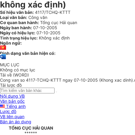
không xác định)
Số hiệu văn bản:
4117/TCHQ-KTTT
Loại văn bản:
Công văn
Cơ quan ban hành:
Tổng cục Hải quan
Ngày ban hành:
07-10-2005
Ngày có hiệu lực:
07-10-2005
Không xác định
Tình trạng hiệu lực:
Ngôn ngữ:
Định dạng văn bản hiện có:
MỤC LỤC
Không có mục lục
Tải về (WORD)
Cong van so 4117-TCHQ-KTTT ngay 07-10-2005 (Khong xac dinh).
Tải lược đồ
Nội dung VB
Văn bản gốc
Tiếng anh
Lược đồ
VB liên quan
Bản án áp dụng
TỔNG CỤC HẢI QUAN
******