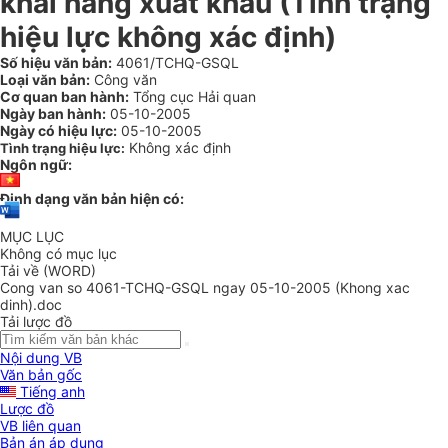
khai hàng xuất khẩu (Tình trạng
hiệu lực không xác định)
Số hiệu văn bản:
4061/TCHQ-GSQL
Loại văn bản:
Công văn
Cơ quan ban hành:
Tổng cục Hải quan
Ngày ban hành:
05-10-2005
Ngày có hiệu lực:
05-10-2005
Không xác định
Tình trạng hiệu lực:
Ngôn ngữ:
Định dạng văn bản hiện có:
MỤC LỤC
Không có mục lục
Tải về (WORD)
Cong van so 4061-TCHQ-GSQL ngay 05-10-2005 (Khong xac
dinh).doc
Tải lược đồ
Nội dung VB
Văn bản gốc
Tiếng anh
Lược đồ
VB liên quan
Bản án áp dụng