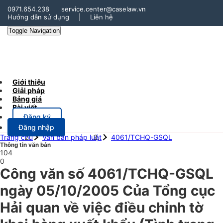
0971.654.238
service.center@caselaw.vn
Hướng dẫn sử dụng
|
Liên hệ
Toggle Navigation
Giới thiệu
Giải pháp
Bảng giá
Bài viết
Đăng ký
Đăng nhập
Trang chủ
Văn bản pháp luật
4061/TCHQ-GSQL
Thông tin văn bản
104
0
Công văn số 4061/TCHQ-GSQL
ngày 05/10/2005 Của Tổng cục
Hải quan về việc điều chỉnh tờ