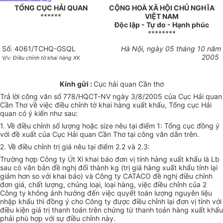
TỔNG CỤC HẢI QUAN
CỘNG HOÀ XÃ HỘI CHỦ NGHĨA
******
VIỆT NAM
Độc lập - Tự do - Hạnh phúc
********
Số: 4061/TCHQ-GSQL
Hà Nội, ngày 05 tháng 10 năm
2005
V/v: Điều chỉnh tờ khai hàng XK
Kính gửi :
Cục hải quan Cần thơ
Trả lời công văn số 778/HQCT-NV ngày 3/8/2005 của Cục Hải quan
Cần Thơ về việc điều chỉnh tờ khai hàng xuất khẩu, Tổng cục Hải
quan có ý kiến như sau:
1. Về điều chỉnh số lượng hoặc size nêu tại điểm 1: Tổng cục đồng ý
với đề xuất của Cục Hải quan Cần Thơ tại công văn dẫn trên.
2. Về điều chỉnh trị giá nêu tại điểm 2.2 và 2.3:
Trường hợp Công ty Út Xi khai báo đơn vị tính hàng xuất khẩu là Lb
sau có văn bản đề nghị đổi thành kg (trị giá hàng xuất khẩu tính lại
giảm hơn so với khai báo) và Công ty CATACO đề nghị điều chỉnh
đơn giá, chất lượng, chủng loại, loại hàng, việc điều chỉnh của 2
Công ty không ảnh hưởng đến việc quyết toán lượng nguyên liệu
nhập khẩu thì đồng ý cho Công ty được điều chỉnh lại đơn vị tính với
điều kiện giá trị thanh toán trên chứng từ thanh toán hàng xuất khẩu
phải phù hợp với sự điều chỉnh này.