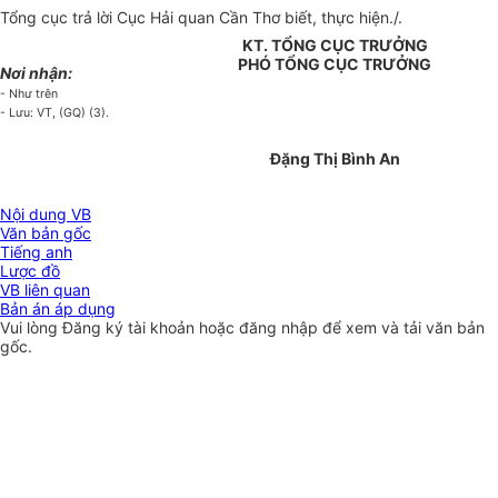
Tổng cục trả lời Cục Hải quan Cần Thơ biết, thực hiện./.
KT. TỔNG CỤC TRƯỞNG
PHÓ TỔNG CỤC TRƯỞNG
Nơi nhận:
- Như trên
- Lưu: VT, (GQ) (3).
Đặng Thị Bình An
Nội dung VB
Văn bản gốc
Tiếng anh
Lược đồ
VB liên quan
Bản án áp dụng
Vui lòng
Đăng ký
tài khoản hoặc
đăng nhập
để xem và tải văn bản
gốc.