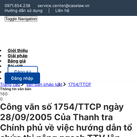
0971.654.238
service.center@caselaw.vn
Hướng dẫn sử dụng
|
Liên hệ
Toggle Navigation
Giới thiệu
Giải pháp
Bảng giá
Bài viết
Đăng ký
Đăng nhập
Trang chủ
Văn bản pháp luật
1754/TTCP
Thông tin văn bản
160
0
Công văn số 1754/TTCP ngày
28/09/2005 Của Thanh tra
Chính phủ về việc hướng dẫn tổ