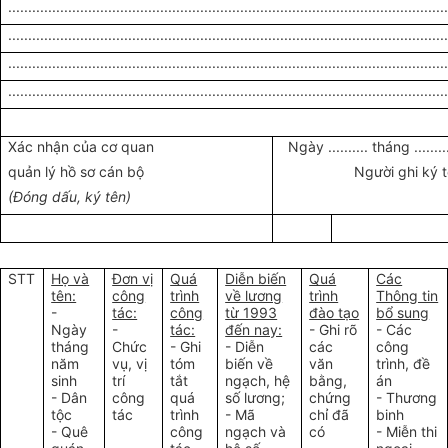
.............................................................................................................
.............................................................................................................
.............................................................................................................
.............................................................................................................
Xác nhận của cơ quan
Ngày .......... tháng .........
quản lý hồ sơ cán bộ
Người ghi ký 
(Đóng dấu, ký tên)
STT
Họ và
Đơn vị
Quá
Diễn biến
Quá
Các
tên:
công
trình
về lương
trình
Thông tin
-
tác:
công
từ 1993
đào tạo
bổ sung
Ngày
-
tác:
đến nay:
- Ghi rõ
- Các
tháng
Chức
- Ghi
- Diễn
các
công
năm
vụ, vị
tóm
biến về
văn
trình, đề
sinh
trí
tắt
ngạch, hệ
bằng,
án
- Dân
công
quá
số lương;
chứng
- Thương
tộc
tác
trình
- Mã
chỉ đã
binh
- Quê
công
ngạch và
có
- Miễn thi