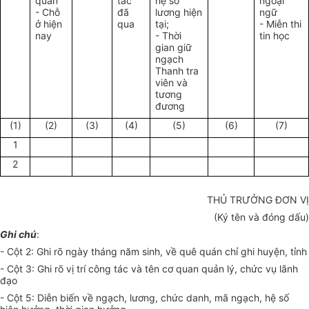
quán
tác
hệ số
ngoại
- Chỗ
đã
lương hiện
ngữ
ở hiện
qua
tại;
- Miễn thi
nay
- Thời
tin học
gian giữ
ngạch
Thanh tra
viên và
tương
đương
(1)
(2)
(3)
(4)
(5)
(6)
(7)
1
2
THỦ TRƯỞNG ĐƠN VỊ
(Ký tên và đóng dấu)
Ghi chú
:
- Cột 2: Ghi rõ ngày tháng năm sinh, về quê quán chỉ ghi huyện, tỉnh
- Cột 3: Ghi rõ vị trí công tác và tên cơ quan quản lý, chức vụ lãnh
đạo
- Cột 5: Diễn biến về ngạch, lương, chức danh, mã ngạch, hệ số