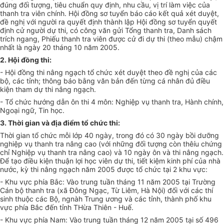
đúng đối tượng, tiêu chuẩn quy định, nhu cầu, vị trí làm việc của
thanh tra viên chính. Hội đồng sơ tuyển báo cáo kết quả xét duyệt,
đề nghị với người ra quyết định thành lập Hội đồng sơ tuyển quyết
định cử người dự thi, có công văn gửi Tổng thanh tra, Danh sách
trích ngang, Phiếu thanh tra viên được cử đi dự thi (theo mẫu) chậm
nhất là ngày 20 tháng 10 năm 2005.
2. Hội đồng thi:
- Hội đồng thi nâng ngạch tổ chức xét duyệt theo đề nghị của các
bộ, các tỉnh; thông báo bằng văn bản đến từng cá nhân đủ điều
kiện tham dự thi nâng ngạch.
- Tổ chức hướng dẫn ôn thi 4 môn: Nghiệp vụ thanh tra, Hành chính,
Ngoại ngữ, Tin học.
3. Thời gian và địa điểm tổ chức thi:
Thời gian tổ chức mỗi lớp 40 ngày, trong đó có 30 ngày bồi dưỡng
nghiệp vụ thanh tra nâng cao (với những đối tượng còn thêíu chứng
chỉ Nghiệp vụ thanh tra nâng cao) và 10 ngày ôn và thi nâng ngạch.
Để tạo điều kiện thuận lợi học viên dự thi, tiết kiệm kinh phí của nhà
nước, kỳ thi nâng ngạch năm 2005 được tổ chức tại 2 khu vực:
- Khu vực phía Bắc: Vào trung tuần tháng 11 năm 2005 tại Trường
Cán bộ thanh tra (xã Đông Ngạc, Từ Liêm, Hà Nội) đối với các thí
sinh thuộc các Bộ, ngnàh Trung ương và các tỉnh, thành phố khu
vực phía Bắc đến tỉnh THừa Thiên - Huế.
- Khu vực phía Nam: Vào trung tuần tháng 12 năm 2005 tại số 496