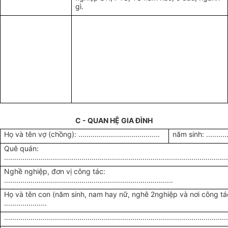
gì.
C - QUAN HỆ GIA ĐÌNH
Họ và tên vợ (chồng): ........................................
năm sinh: .............
Quê quán:
.............................................................................................................
Nghề nghiệp, đơn vị công tác:
...................................................................................
Họ và tên con (năm sinh, nam hay nữ, nghê 2nghiệp và nơi công tá
.....................
.............................................................................................................