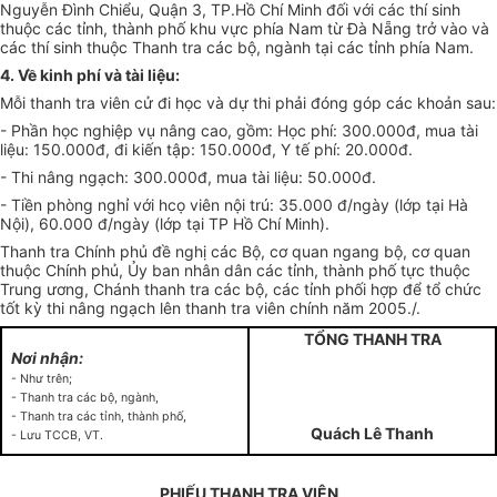
Nguyễn Đình Chiểu, Quận 3, TP.Hồ Chí Minh đối với các thí sinh
thuộc các tỉnh, thành phố khu vực phía Nam từ Đà Nẵng trở vào và
các thí sinh thuộc Thanh tra các bộ, ngành tại các tỉnh phía Nam.
4. Về kinh phí và tài liệu:
Mỗi thanh tra viên cử đi học và dự thi phải đóng góp các khoản sau:
- Phần học nghiệp vụ nâng cao, gồm: Học phí: 300.000đ, mua tài
liệu: 150.000đ, đi kiến tập: 150.000đ, Y tế phí: 20.000đ.
- Thi nâng ngạch: 300.000đ, mua tài liệu: 50.000đ.
- Tiền phòng nghỉ với hcọ viên nội trú: 35.000 đ/ngày (lớp tại Hà
Nội), 60.000 đ/ngày (lớp tại TP Hồ Chí Minh).
Thanh tra Chính phủ đề nghị các Bộ, cơ quan ngang bộ, cơ quan
thuộc Chính phủ, Ủy ban nhân dân các tỉnh, thành phố tực thuộc
Trung ương, Chánh thanh tra các bộ, các tỉnh phối hợp để tổ chức
tốt kỳ thi nâng ngạch lên thanh tra viên chính năm 2005./.
TỔNG THANH TRA
Nơi nhận:
- Như trên;
- Thanh tra các bộ, ngành,
- Thanh tra các tỉnh, thành phố,
Quách Lê Thanh
- Lưu TCCB, VT.
PHIẾU THANH TRA VIÊN