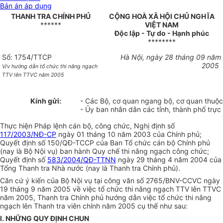
Bản án áp dụng
THANH TRA CHÍNH PHỦ
CỘNG HOÀ XÃ HỘI CHỦ NGHĨA
******
VIỆT NAM
Độc lập - Tự do - Hạnh phúc
********
Số: 1754/TTCP
Hà Nội, ngày 28 tháng 09 năm
2005
V/v hướng dẫn tổ chức thi nâng ngạch
TTV lên TTVC năm 2005
Kính gửi:
- Các Bộ, cơ quan ngang bộ, cơ quan thuộc
- Ủy ban nhân dân các tỉnh, thành phố trự
Thực hiện Pháp lệnh cán bộ, công chức, Nghị định số
117/2003/NĐ-CP
ngày 01 tháng 10 năm 2003 của Chính phủ;
Quyết định số 150/QĐ-TCCP của Ban Tổ chức cán bộ Chính phủ
(nay là Bộ Nội vụ) ban hành Quy chế thi nâng ngạch công chức;
Quyết định số
583/2004/QĐ-TTNN
ngày 29 tháng 4 năm 2004 của
Tổng Thanh tra Nhà nước (nay là Thanh tra Chính phủ).
Căn cứ ý kiến của Bộ Nội vụ tại công văn số 2765/BNV-CCVC ngày
19 tháng 9 năm 2005 về việc tổ chức thi nâng ngạch TTV lên TTVC
năm 2005, Thanh tra Chính phủ hướng dẫn việc tổ chức thi nâng
ngạch lên Thanh tra viên chính năm 2005 cụ thể như sau:
I. NHỮNG QUY ĐỊNH CHUN