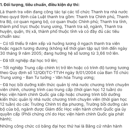
1. Đối tượng, tiêu chuẩn, điều kiện dự thi:
Là thanh tra vêin đang công tác tại các tổ chức Thanh tra nhà nước
theo quyd 9ịnh của Luật thanh tra gồm: Thanh tra Chính phủ, Thanh
tra Bộ, cơ quan ngang bộ, cơ quan thuộc Chính phủ; Thanh tra tỉnh,
thành phố trực thuộc trung ương, Thanh tra sở, ngành, Thanh tra
huyện, quận, thị xã, thành phố thuộc tỉnh và có đầy đủ các tiêu
chuẩn sau:
- Có tối thiểu 9 năm xếp và hưởng lương ở ngạch thanh tra viên
hoặc ngạch tương đương (không kể thời gian tập sự) tính đến ngày
30 tháng 9 năm 2005; đang hưởng hệ số lương từ 3,66 trở lên.
- Đã tốt nghiệp đại học trở lên;
- Tốt nghiệp Trung cấp chính trị trở lên hoặc có trình độ tương tương
theo Quy định số 12/QĐ/TC-TTVH ngày 9/01/2004 của Ban Tổ chức
Trung ương - Ban Tư tưởng - Văn hóa Trung ương;
- Đã học bồi dưỡng kiến thức quản lý nhà nước chương trình chuyên
viên chính, chương trình cao trung cấp (thời gian học 12 tuần) do
Học viện hành chính Quốc gia cấp hoặc chương trình bồi dưỡng
kiến thức quản lý nhà nước chương trình chuyên viên (thời gian học
12 tuần) do các Trường Chính trị địa phương, Trường bồi dưỡng cán
bộ của bộ, ngành được Giám đốc Học viện hành chính Quốc gia ủy
quyền cấp (Phôi chứng chỉ do Học viện hành chính Quốc gia phát
hành);
Những công chức có bằng đại học thứ hai là Bằng cử nhân hành