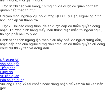
hiện hưởng, thời gian hưởng
- Cột 6: Ghi các văn bằng, chứng chỉ đã được cơ quan có thẩm
quyền cấp theo thứ tự:
Chuyên môn, nghiệp vụ, bồi dưỡng QLHC, Lý luận, Ngoại ngữ, tin
học, nghiệp vụ thanh tra
- Cột 7: Ghi các công trình, đề án được cấp có thẩm quyền công
nhận; Thương binh hạng mấy, nếu thuộc diện miễn thi ngoại ngữ ,
tin học phải nêu rõ lý do.
Danh sách trích ngang lập theo biểu này phải do người đứng đầu,
hoặc cấp phó của người đứng đầu cơ quan có thẩm quyền cử công
chức dự thi ký tên và đóng dấu.
Nội dung VB
Văn bản gốc
Tiếng anh
Lược đồ
VB liên quan
Bản án áp dụng
Vui lòng
Đăng ký
tài khoản hoặc
đăng nhập
để xem và tải văn bản
gốc.