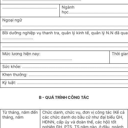
................................................
Ngành
học....................................................
Ngoại ngữ
.............................................................................................................
Bồi dưỡng nghiệp vụ thanh tra, quản lý kinh tế, quản lý N.N đã qua
...........................
.............................................................................................................
Mức lương hiện nay:
Thời gian 
.............................................................
Sức khỏe: .............................................................................................
Khen thưởng: ........................................................................................
Kỷ luật: .................................................................................................
B - QUÁ TRÌNH CÔNG TÁC
Từ tháng, năm đến
Chức danh, chức vụ, đơn vị công tác (Kể cả
tháng, năm
các chức danh do bầu cử như đại biểu QH,
HĐNN, cấp ủy và đoàn thể, các hội) tốt
nghiệp ĐH, PTS, TS năm nào, ở đâu, ngành