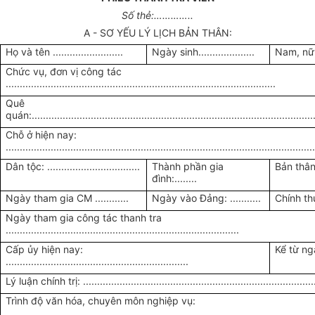
Số thẻ:…………..
A - SƠ YẾU LÝ LỊCH BẢN THÂN:
Họ và tên .........................
Ngày sinh....................
Nam, nữ, 
Chức vụ, đơn vị công tác
................................................................................................
Quê
quán:.....................................................................................................
Chỗ ở hiện nay:
.............................................................................................................
Dân tộc: .................................
Thành phần gia
Bản thân...
đình:........
Ngày tham gia CM ............
Ngày vào Đảng: ...........
Chính thức 
Ngày tham gia công tác thanh tra
...................................................................................
Cấp ủy hiện nay:
Kể từ ngày:
.................................................................
Lý luận chính trị: ....................................................................................
Trình độ văn hóa, chuyên môn nghiệp vụ:
.....................................................................