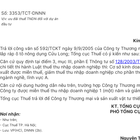
Số: 3353/TCT-DNNN
V/v: ưu đãi thuế TNDN đối với dự án
đầu tư
Kín
Trả lời công văn số 592/TCKT ngày 9/9/2005 của Công ty Thương mại 
lắp ráp ô tô nông dụng Cửu Long; Tổng cục Thuế có ý kiến như sau:
Căn cứ quy định tại điểm 3, mục III, phần E Thông tư số
128/2003/
chi tiết thi hành Luật thuế thu nhập doanh nghiệp thì: Cơ sở kinh d
xuất được miễn thuế, giảm thuế thu nhập doanh nghiệp cho phần th
ngành nghề, lĩnh vực A.
Căn cứ nội dung hướng dẫn nêu trên, trường hợp Công ty Thương mại 
Công ty được miễn thuế thu nhập doanh nghiệp 1 (một) năm và giảm
Tổng cục Thuế trả lời để Công ty Thương mại và sản xuất vật tư thiết 
KT. TỔNG C
PHÓ TỔNG C
Nơi nhận:
- Như trên;
- Cục Thuế TP. Hà Nội;
- Lưu: VP(HC), DNNN (2b).
Nguyễn T