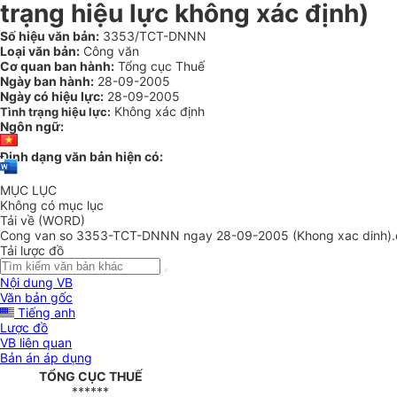
trạng hiệu lực không xác định)
Số hiệu văn bản:
3353/TCT-DNNN
Loại văn bản:
Công văn
Cơ quan ban hành:
Tổng cục Thuế
Ngày ban hành:
28-09-2005
Ngày có hiệu lực:
28-09-2005
Không xác định
Tình trạng hiệu lực:
Ngôn ngữ:
Định dạng văn bản hiện có:
MỤC LỤC
Không có mục lục
Tải về (WORD)
Cong van so 3353-TCT-DNNN ngay 28-09-2005 (Khong xac dinh)
Tải lược đồ
Nội dung VB
Văn bản gốc
Tiếng anh
Lược đồ
VB liên quan
Bản án áp dụng
TỔNG CỤC THUẾ
******