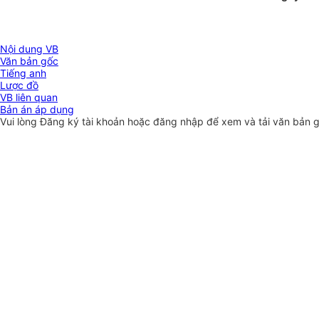
Nội dung VB
Văn bản gốc
Tiếng anh
Lược đồ
VB liên quan
Bản án áp dụng
Vui lòng
Đăng ký
tài khoản hoặc
đăng nhập
để xem và tải văn bản 