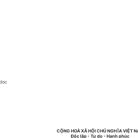
.doc
CỘNG HOÀ XÃ HỘI CHỦ NGHĨA VIỆT 
Độc lập - Tự do - Hạnh phúc