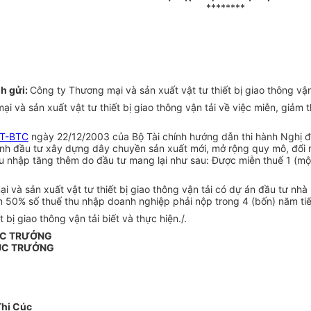
********
h gửi:
Công ty Thương mại và sản xuất vật tư thiết bị giao thông vận
và sản xuất vật tư thiết bị giao thông vận tải về việc miễn, giảm 
TT-BTC
ngày 22/12/2003 của Bộ Tài chính hướng dẫn thi hành Nghị đ
oanh đầu tư xây dựng dây chuyền sản xuất mới, mở rộng quy mô, đổi m
u nhập tăng thêm do đầu tư mang lại như sau: Được miễn thuế 1 (mộ
và sản xuất vật tư thiết bị giao thông vận tải có dự án đầu tư nhà 
 50% số thuế thu nhập doanh nghiệp phải nộp trong 4 (bốn) năm tiế
bị giao thông vận tải biết và thực hiện./.
ỤC TRƯỞNG
ỤC TRƯỞNG
hị Cúc