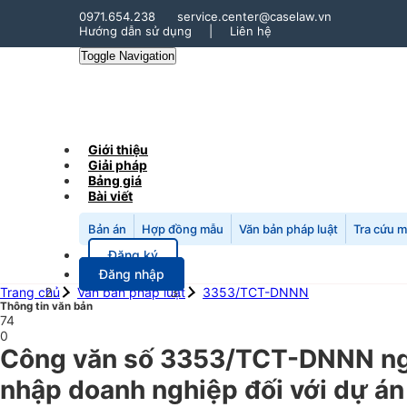
0971.654.238
service.center@caselaw.vn
Hướng dẫn sử dụng
|
Liên hệ
Toggle Navigation
Giới thiệu
Giải pháp
Bảng giá
Bài viết
Bản án
Hợp đồng mẫu
Văn bản pháp luật
Tra cứu 
Đăng ký
Đăng nhập
Trang chủ
Văn bản pháp luật
3353/TCT-DNNN
Thông tin văn bản
74
0
Công văn số 3353/TCT-DNNN ngà
nhập doanh nghiệp đối với dự án