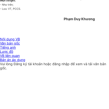
Nơi nhận:
- Như trên;
- Lưu: VT, PCCS.
Phạm Duy Khương
Nội dung VB
Văn bản gốc
Tiếng anh
Lược đồ
VB liên quan
Bản án áp dụng
Vui lòng
Đăng ký
tài khoản hoặc
đăng nhập
để xem và tải văn bản
gốc.