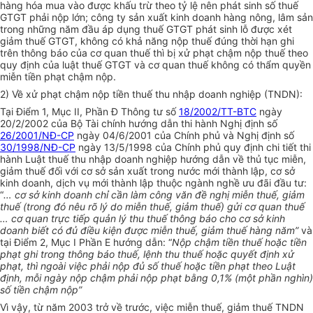
hàng hóa mua vào được khấu trừ theo tỷ lệ nên phát sinh số thuế
GTGT phải nộp lớn; công ty sản xuất kinh doanh hàng nông, lâm sản
trong những năm đầu áp dụng thuế GTGT phát sinh lỗ được xét
giảm thuế GTGT, không có khả năng nộp thuế đúng thời hạn ghi
trên thông báo của cơ quan thuế thì bị xử phạt chậm nộp thuế theo
quy định của luật thuế GTGT và cơ quan thuế không có thẩm quyền
miễn tiền phạt chậm nộp.
2) Về xử phạt chậm nộp tiền thuế thu nhập doanh nghiệp (TNDN):
Tại Điểm 1, Mục II, Phần Đ Thông tư số
18/2002/TT-BTC
ngày
20/2/2002 của Bộ Tài chính hướng dẫn thi hành Nghị định số
26/2001/NĐ-CP
ngày 04/6/2001 của Chính phủ và Nghị định số
30/1998/NĐ-CP
ngày 13/5/1998 của Chính phủ quy định chi tiết thi
hành Luật thuế thu nhập doanh nghiệp hướng dẫn về thủ tục miễn,
giảm thuế đối với cơ sở sản xuất trong nước mới thành lập, cơ sở
kinh doanh, dịch vụ mới thành lập thuộc ngành nghề ưu đãi đầu tư:
“
… cơ sở kinh doanh chỉ cần làm công văn đề nghị miễn thuế, giảm
thuế (trong đó nêu rõ lý do miễn thuế, giảm thuế) gửi cơ quan thuế
… cơ quan trực tiếp quản lý thu thuế thông báo cho cơ sở kinh
doanh biết có đủ điều kiện được miễn thuế, giảm thuế hàng năm”
và
tại Điểm 2, Mục I Phần E hướng dẫn: “
Nộp chậm tiền thuế hoặc tiền
phạt ghi trong thông báo thuế, lệnh thu thuế hoặc quyết định xử
phạt, thì ngoài việc phải nộp đủ số thuế hoặc tiền phạt theo Luật
định, mỗi ngày nộp chậm phải nộp phạt bằng 0,1% (một phần nghìn)
số tiền chậm nộp”
Vì vậy, từ năm 2003 trở về trước, việc miễn thuế, giảm thuế TNDN