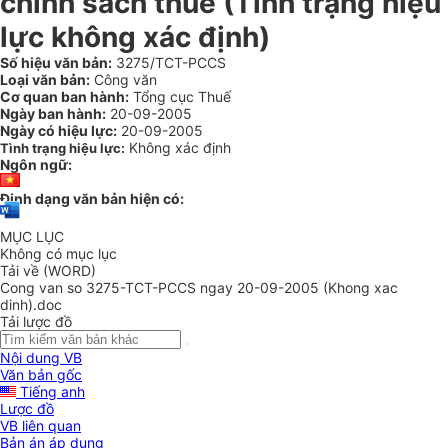
chính sách thuế (Tình trạng hiệu
lực không xác định)
Số hiệu văn bản:
3275/TCT-PCCS
Loại văn bản:
Công văn
Cơ quan ban hành:
Tổng cục Thuế
Ngày ban hành:
20-09-2005
Ngày có hiệu lực:
20-09-2005
Không xác định
Tình trạng hiệu lực:
Ngôn ngữ:
Định dạng văn bản hiện có:
MỤC LỤC
Không có mục lục
Tải về (WORD)
Cong van so 3275-TCT-PCCS ngay 20-09-2005 (Khong xac
dinh).doc
Tải lược đồ
Nội dung VB
Văn bản gốc
Tiếng anh
Lược đồ
VB liên quan
Bản án áp dụng