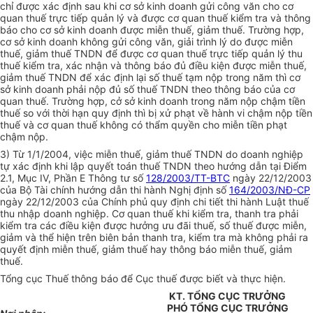
chỉ được xác định sau khi cơ sở kinh doanh gửi công văn cho cơ
quan thuế trực tiếp quản lý và được cơ quan thuế kiểm tra và thông
báo cho cơ sở kinh doanh được miễn thuế, giảm thuế. Trường hợp,
cơ sở kinh doanh không gửi công văn, giải trình lý do được miễn
thuế, giảm thuế TNDN để được cơ quan thuế trực tiếp quản lý thu
thuế kiểm tra, xác nhận và thông báo đủ điều kiện được miễn thuế,
giảm thuế TNDN để xác định lại số thuế tạm nộp trong năm thì cơ
sở kinh doanh phải nộp đủ số thuế TNDN theo thông báo của cơ
quan thuế. Trường hợp, cở sở kinh doanh trong năm nộp chậm tiền
thuế so với thời hạn quy định thì bị xử phạt về hành vi chậm nộp tiền
thuế và cơ quan thuế không có thẩm quyền cho miễn tiền phạt
chậm nộp.
3) Từ 1/1/2004, việc miễn thuế, giảm thuế TNDN do doanh nghiệp
tự xác định khi lập quyết toán thuế TNDN theo hướng dẫn tại Điểm
2.1, Mục IV, Phần E Thông tư số
128/2003/TT-BTC
ngày 22/12/2003
của Bộ Tài chính hướng dẫn thi hành Nghị định số
164/2003/NĐ-CP
ngày 22/12/2003 của Chính phủ quy định chi tiết thi hành Luật thuế
thu nhập doanh nghiệp. Cơ quan thuế khi kiểm tra, thanh tra phải
kiểm tra các điều kiện được hưởng ưu đãi thuế, số thuế được miễn,
giảm và thể hiện trên biên bản thanh tra, kiểm tra mà không phải ra
quyết định miễn thuế, giảm thuế hay thông báo miễn thuế, giảm
thuế.
Tổng cục Thuế thông báo để Cục thuế được biết và thực hiện.
KT. TỔNG CỤC TRƯỞNG
PHÓ TỔNG CỤC TRƯỞNG