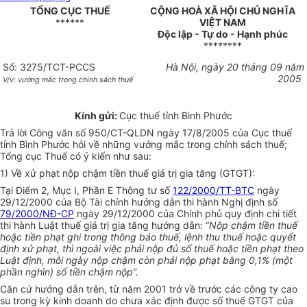
TỔNG CỤC THUẾ
CỘNG HOÀ XÃ HỘI CHỦ NGHĨA
******
VIỆT NAM
Độc lập - Tự do - Hạnh phúc
********
Số: 3275/TCT-PCCS
Hà Nội, ngày 20 tháng 09 năm
2005
V/v: vướng mắc trong chính sách thuế
Kính gửi:
Cục thuế tỉnh Bình Phước
Trả lời Công văn số 950/CT-QLDN ngày 17/8/2005 của Cục thuế
tỉnh Bình Phước hỏi về những vướng mắc trong chính sách thuế;
Tổng cục Thuế có ý kiến như sau:
1) Về xử phạt nộp chậm tiền thuế giá trị gia tăng (GTGT):
Tại Điểm 2, Mục I, Phần E Thông tư số
122/2000/TT-BTC
ngày
29/12/2000 của Bộ Tài chính hướng dẫn thi hành Nghị định số
79/2000/NĐ-CP
ngày 29/12/2000 của Chính phủ quy định chi tiết
thi hành Luật thuế giá trị gia tăng hướng dẫn: “
Nộp chậm tiền thuế
hoặc tiền phạt ghi trong thông báo thuế, lệnh thu thuế hoặc quyết
định xử phạt, thì ngoài việc phải nộp đủ số thuế hoặc tiền phạt theo
Luật định, mỗi ngày nộp chậm còn phải nộp phạt bằng 0,1% (một
phần nghìn) số tiền chậm nộp”.
Căn cứ hướng dẫn trên, từ năm 2001 trở về trước các công ty cao
su trong kỳ kinh doanh do chưa xác định được số thuế GTGT của