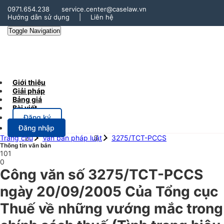
0971.654.238
service.center@caselaw.vn
Hướng dẫn sử dụng
|
Liên hệ
Toggle Navigation
Giới thiệu
Giải pháp
Bảng giá
Bài viết
Đăng ký
Đăng nhập
Trang chủ
Văn bản pháp luật
3275/TCT-PCCS
Thông tin văn bản
101
0
Công văn số 3275/TCT-PCCS
ngày 20/09/2005 Của Tổng cục
Thuế về những vướng mắc trong