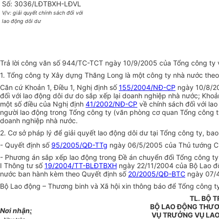
Số: 3036/LĐTBXH-LĐVL
V/v: giải quyết chính sách đối với
lao động dôi dư
Trả lời công văn số 944/TC-TCT ngày 10/9/2005 của Tổng công ty về
1. Tổng công ty Xây dựng Thăng Long là một công ty nhà nước theo
Căn cứ Khoản 1, Điều 1, Nghị định số
155/2004/NĐ-CP
ngày 10/8/20
đối với lao động dôi dư do sắp xếp lại doanh nghiệp nhà nước; Khoả
một số điều của Nghị định
41/2002/NĐ-CP
về chính sách đối với la
người lao động trong Tổng công ty (văn phòng cơ quan Tổng công ty
doanh nghiệp nhà nước.
2. Cơ sở pháp lý để giải quyết lao động dôi dư tại Tổng công ty, ba
- Quyết định số
95/2005/QĐ-TTg
ngày 06/5/2005 của Thủ tướng Chí
- Phương án sắp xếp lao động trong Đề án chuyển đổi Tổng công ty
I Thông tư số
19/2004/TT-BLĐTBXH
ngày 22/11/2004 của Bộ Lao độn
nước ban hành kèm theo Quyết định số
20/2005/QĐ-BTC
ngày 07/4
Bộ Lao động – Thương binh và Xã hội xin thông báo để Tổng công ty
TL. BỘ 
BỘ LAO ĐỘNG THƯƠN
Nơi nhận
:
VỤ TRƯỞNG VỤ LAO