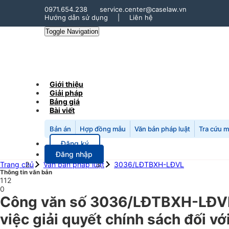
0971.654.238
service.center@caselaw.vn
Hướng dẫn sử dụng
|
Liên hệ
Toggle Navigation
Giới thiệu
Giải pháp
Bảng giá
Bài viết
Bản án
Hợp đồng mẫu
Văn bản pháp luật
Tra cứu 
Đăng ký
Đăng nhập
Trang chủ
Văn bản pháp luật
3036/LĐTBXH-LĐVL
Thông tin văn bản
112
0
Công văn số 3036/LĐTBXH-LĐVL 
việc giải quyết chính sách đối vớ