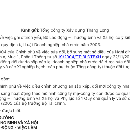
Kính gửi:
Tổng công ty Xây dựng Thăng Long
 việc ghi ở trích yếu, Bộ Lao động – Thương binh và Xã hội có ý ki
 quy định tại Luật Doanh nghiệp nhà nước năm 2003.
04 của Chính phủ về việc sửa đổi, bổ sung một số điều của Nghị đ
n a, Mục 1, Phần I Thông tư số
19/2004/TT-BLĐTBXH
ngày 22/11/200
o động dôi dư do sắp xếp lại doanh nghiệp nhà nước đã được sửa đổi
 và các Xí nghiệp hạch toán phụ thuộc Tổng công ty) thuộc đối tượn
o gồm:
nh phủ về việc điều chỉnh phương án sắp xếp, đổi mới công ty nhà
 sang hoạt động theo mô hình công ty mẹ-công ty con được cơ quan
g – Thương binh và Xã hội và Phụ lục số 1 Quy chế quản lý và sử d
/2005 của Bộ trưởng Bộ Tài chính.
 được biết.
TRƯỞNG
G BINH VÀ XÃ HỘI
 ĐỘNG - VIỆC LÀM