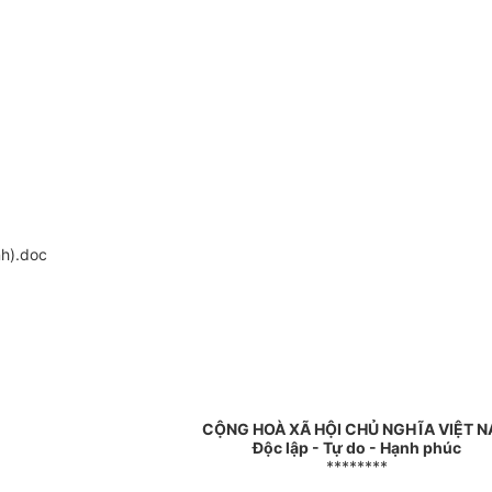
h).doc
CỘNG HOÀ XÃ HỘI CHỦ NGHĨA VIỆT 
Độc lập - Tự do - Hạnh phúc
********