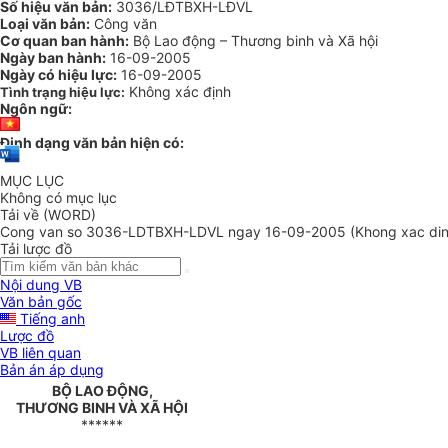
Số hiệu văn bản:
3036/LĐTBXH-LĐVL
Loại văn bản:
Công văn
Cơ quan ban hành:
Bộ Lao động – Thương binh và Xã hội
Ngày ban hành:
16-09-2005
Ngày có hiệu lực:
16-09-2005
Không xác định
Tình trạng hiệu lực:
Ngôn ngữ:
Định dạng văn bản hiện có:
MỤC LỤC
Không có mục lục
Tải về (WORD)
Cong van so 3036-LDTBXH-LDVL ngay 16-09-2005 (Khong xac din
Tải lược đồ
Nội dung VB
Văn bản gốc
Tiếng anh
Lược đồ
VB liên quan
Bản án áp dụng
BỘ LAO ĐỘNG,
THƯƠNG BINH VÀ XÃ HỘI
******