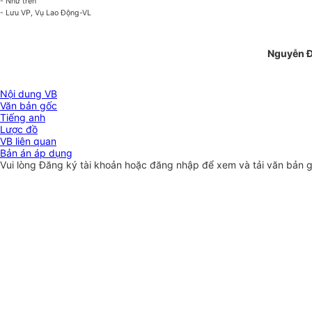
- Như trên
- Lưu VP, Vụ Lao Động-VL
Nguyễn Đ
Nội dung VB
Văn bản gốc
Tiếng anh
Lược đồ
VB liên quan
Bản án áp dụng
Vui lòng
Đăng ký
tài khoản hoặc
đăng nhập
để xem và tải văn bản 