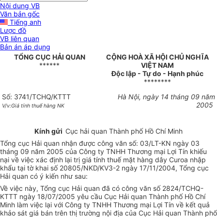
Nội dung VB
Văn bản gốc
Tiếng anh
Lược đồ
VB liên quan
Bản án áp dụng
TỔNG CỤC HẢI QUAN
CỘNG HOÀ XÃ HỘI CHỦ NGHĨA
******
VIỆT NAM
Độc lập - Tự do - Hạnh phúc
********
Số: 3741/TCHQ/KTTT
Hà Nội, ngày 14 tháng 09 năm
2005
V/v:Giá tính thuế hàng NK
Kính gửi
Cục hải quan Thành phố Hồ Chí Minh
Tổng cục Hải quan nhận được công văn số: 03/LT-KN ngày 03
tháng 09 năm 2005 của Công ty TNHH Thương mại Lợi Tín khiếu
nại về việc xác định lại trị giá tính thuế mặt hàng dây Curoa nhập
khẩu tại tờ khai số 20805/NKD/KV3-2 ngày 17/11/2004, Tổng cục
Hải quan có ý kiến như sau:
Về việc này, Tổng cục Hải quan đã có công văn số 2824/TCHQ-
KTTT ngày 18/07/2005 yêu cầu Cục Hải quan Thành phố Hồ Chí
Minh làm việc lại với Công ty TNHH Thương mại Lợi Tín về kết quả
khảo sát giá bán trên thị trường nội địa của Cục Hải quan Thành phố