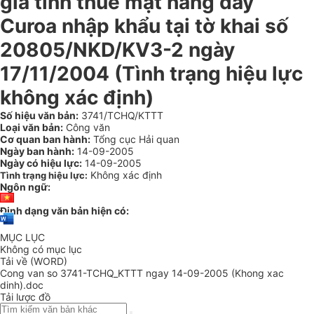
giá tính thuế mặt hàng dây
Curoa nhập khẩu tại tờ khai số
20805/NKD/KV3-2 ngày
17/11/2004 (Tình trạng hiệu lực
không xác định)
Số hiệu văn bản:
3741/TCHQ/KTTT
Loại văn bản:
Công văn
Cơ quan ban hành:
Tổng cục Hải quan
Ngày ban hành:
14-09-2005
Ngày có hiệu lực:
14-09-2005
Không xác định
Tình trạng hiệu lực:
Ngôn ngữ:
Định dạng văn bản hiện có:
MỤC LỤC
Không có mục lục
Tải về (WORD)
Cong van so 3741-TCHQ_KTTT ngay 14-09-2005 (Khong xac
dinh).doc
Tải lược đồ