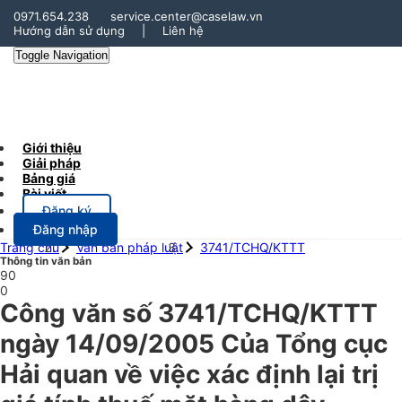
0971.654.238
service.center@caselaw.vn
Hướng dẫn sử dụng
|
Liên hệ
Toggle Navigation
Giới thiệu
Giải pháp
Bảng giá
Bài viết
Đăng ký
Đăng nhập
Trang chủ
Văn bản pháp luật
3741/TCHQ/KTTT
Thông tin văn bản
90
0
Công văn số 3741/TCHQ/KTTT
ngày 14/09/2005 Của Tổng cục
Hải quan về việc xác định lại trị