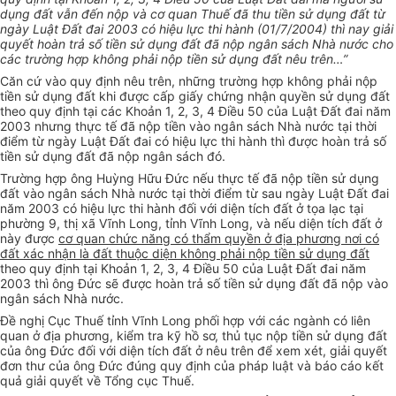
dụng đất vẫn đến nộp và cơ quan Thuế đã thu tiền sử dụng đất từ
ngày Luật Đất đai 2003 có hiệu lực thi hành (01/7/2004) thì nay giải
quyết hoàn trả số tiền sử dụng đất đã nộp ngân sách Nhà nước cho
các trường hợp không phải nộp tiền sử dụng đất nêu trên…”
Căn cứ vào quy định nêu trên, những trường hợp không phải nộp
tiền sử dụng đất khi được cấp giấy chứng nhận quyền sử dụng đất
theo quy định tại các Khoản 1, 2, 3, 4 Điều 50 của Luật Đất đai năm
2003 nhưng thực tế đã nộp tiền vào ngân sách Nhà nước tại thời
điểm từ ngày Luật Đất đai có hiệu lực thi hành thì được hoàn trả số
tiền sử dụng đất đã nộp ngân sách đó.
Trường hợp ông Huỳng Hữu Đức nếu thực tế
đã nộp tiền sử dụng
đất vào ngân sách Nhà nước tại thời điểm từ sau ngày Luật Đất đai
năm 2003 có hiệu lực thi hành đối với diện tích đất ở tọa lạc tại
phường 9, thị xã Vĩnh Long, tỉnh Vĩnh Long, và nếu diện tích đất ở
này được
cơ quan chức năng có thẩm quyền ở địa phương nơi có
đất xác nhận là đất thuộc diện không phải nộp tiền sử dụng đất
theo quy định tại Khoản 1, 2, 3, 4 Điều 50 của Luật Đất đai năm
2003 thì ông Đức sẽ được hoàn trả số tiền sử dụng đất đã nộp vào
ngân sách Nhà nước.
Đề nghị Cục Thuế tỉnh Vĩnh Long phối hợp với các ngành có liên
quan ở địa phương, kiểm tra kỹ hồ sơ, thủ tục nộp tiền sử dụng đất
của ông Đức đối với diện tích đất ở nêu trên để xem xét, giải quyết
đơn thư của ông Đức đúng quy định của pháp luật và báo cáo kết
quả giải quyết về Tổng cục Thuế.