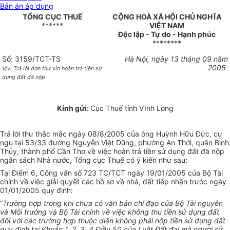
Bản án áp dụng
TỔNG CỤC THUẾ
CỘNG HOÀ XÃ HỘI CHỦ NGHĨA
******
VIỆT NAM
Độc lập - Tự do - Hạnh phúc
********
Số: 3159/TCT-TS
Hà Nội, ngày 13 tháng 09 năm
2005
V/v: Trả lời đơn thư xin hoàn trả tiền sử
dụng đất đã nộp
Kính gửi:
Cục Thuế tỉnh Vĩnh Long
Trả lời thư thắc mắc ngày 08/8/2005 của ông Huỳnh Hữu Đức, cư
ngụ tại 53/33 đường Nguyễn Việt Dũng, phường An Thới, quận Bình
Thủy, thành phố Cần Thơ về việc hoàn trả tiền sử dụng đất đã nộp
ngân sách Nhà nước, Tổng cục Thuế có ý kiến như sau:
Tại Điểm 6, Công văn số 723 TC/TCT ngày 19/01/2005 của Bộ Tài
chính về việc giải quyết các hồ sơ về nhà, đất tiếp nhận trước ngày
01/01/2005 quy định:
“
Trường hợp trong khi chưa có văn bản chỉ đạo của Bộ Tài nguyên
và Môi trường và Bộ Tài chính về việc không thu tiền sử dụng đất
đối với các trường hợp thuộc diện không phải nộp tiền sử dụng đất
quy định tại Khoản 1, 2, 3, 4 Điều 50 của Luật Đất đai mà người sử