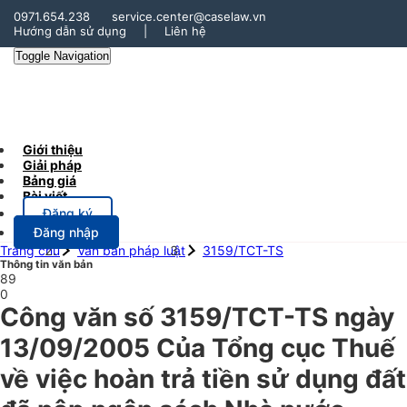
0971.654.238
service.center@caselaw.vn
Hướng dẫn sử dụng
|
Liên hệ
Toggle Navigation
Giới thiệu
Giải pháp
Bảng giá
Bài viết
Đăng ký
Đăng nhập
Trang chủ
Văn bản pháp luật
3159/TCT-TS
Thông tin văn bản
89
0
Công văn số 3159/TCT-TS ngày
13/09/2005 Của Tổng cục Thuế
về việc hoàn trả tiền sử dụng đất