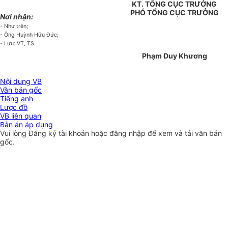
KT. TỔNG CỤC TRƯỞNG
PHÓ TỔNG CỤC TRƯỞNG
Nơi nhận:
- Như trên;
- Ông Huỳnh Hữu Đức;
- Lưu: VT, TS.
Phạm Duy Khương
Nội dung VB
Văn bản gốc
Tiếng anh
Lược đồ
VB liên quan
Bản án áp dụng
Vui lòng
Đăng ký
tài khoản hoặc
đăng nhập
để xem và tải văn bản
gốc.