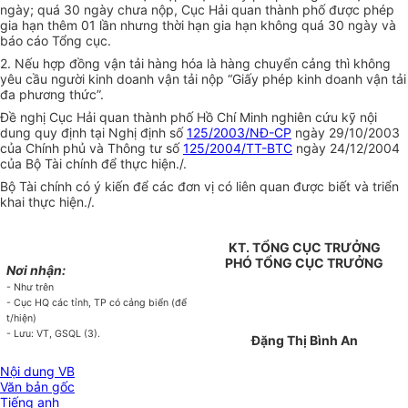
ngày; quá 30 ngày chưa nộp, Cục Hải quan thành phố được phép
gia hạn thêm 01 lần nhưng thời hạn gia hạn không quá 30 ngày và
báo cáo Tổng cục.
2. Nếu hợp đồng vận tải hàng hóa là hàng chuyển cảng thì không
yêu cầu người kinh doanh vận tải nộp “Giấy phép kinh doanh vận tải
đa phương thức”.
Đề nghị Cục Hải quan thành phố Hồ Chí Minh nghiên cứu kỹ nội
dung quy định tại Nghị định số
125/2003/NĐ-CP
ngày 29/10/2003
của Chính phủ và Thông tư số
125/2004/TT-BTC
ngày 24/12/2004
của Bộ Tài chính để thực hiện./.
Bộ Tài chính có ý kiến để các đơn vị có liên quan được biết và triển
khai thực hiện./.
KT. TỔNG CỤC TRƯỞNG
PHÓ TỔNG CỤC TRƯỞNG
Nơi nhận:
- Như trên
- Cục HQ các tỉnh, TP có cảng biển (để
t/hiện)
- Lưu: VT, GSQL (3).
Đặng Thị Bình An
Nội dung VB
Văn bản gốc
Tiếng anh