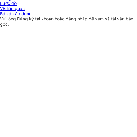
Lược đồ
VB liên quan
Bản án áp dụng
Vui lòng
Đăng ký
tài khoản hoặc
đăng nhập
để xem và tải văn bản
gốc.