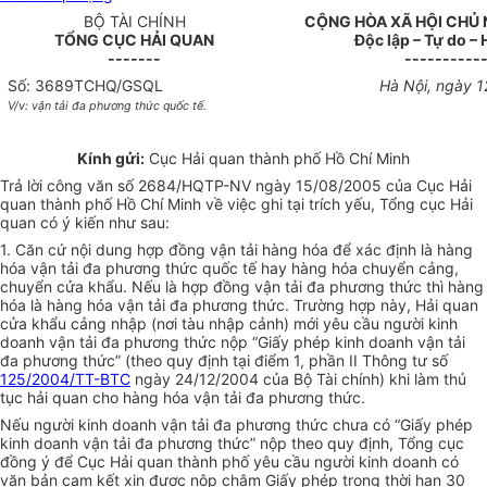
BỘ TÀI CHÍNH
CỘNG HÒA XÃ HỘI CHỦ 
TỔNG CỤC HẢI QUAN
Độc lập – Tự do –
-------
----------
Số: 3689TCHQ/GSQL
Hà Nội, ngày 
V/v: vận tải đa phương thức quốc tế.
Kính gửi:
Cục Hải quan thành phố Hồ Chí Minh
Trả lời công văn số 2684/HQTP-NV ngày 15/08/2005 của Cục Hải
quan thành phố Hồ Chí Minh về việc ghi tại trích yếu, Tổng cục Hải
quan có ý kiến như sau:
1. Căn cứ nội dung hợp đồng vận tải hàng hóa để xác định là hàng
hóa vận tải đa phương thức quốc tế hay hàng hóa chuyển cảng,
chuyển cửa khẩu. Nếu là hợp đồng vận tải đa phương thức thì hàng
hóa là hàng hóa vận tải đa phương thức. Trường hợp này, Hải quan
cửa khẩu cảng nhập (nơi tàu nhập cảnh) mới yêu cầu người kinh
doanh vận tải đa phương thức nộp “Giấy phép kinh doanh vận tải
đa phương thức” (theo quy định tại điểm 1, phần II Thông tư số
125/2004/TT-BTC
ngày 24/12/2004 của Bộ Tài chính) khi làm thủ
tục hải quan cho hàng hóa vận tải đa phương thức.
Nếu người kinh doanh vận tải đa phương thức chưa có “Giấy phép
kinh doanh vận tải đa phương thức” nộp theo quy định, Tổng cục
đồng ý để Cục Hải quan thành phố yêu cầu người kinh doanh có
văn bản cam kết xin được nộp chậm Giấy phép trong thời hạn 30