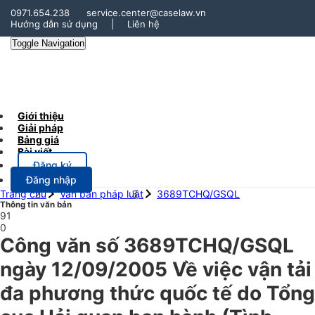
0971.654.238
service.center@caselaw.vn
Hướng dẫn sử dụng
|
Liên hệ
Toggle Navigation
Giới thiệu
Giải pháp
Bảng giá
Bài viết
Đăng ký
Đăng nhập
Trang chủ
Văn bản pháp luật
3689TCHQ/GSQL
Thông tin văn bản
91
0
Công văn số 3689TCHQ/GSQL
ngày 12/09/2005 Về việc vận tải
đa phương thức quốc tế do Tổng