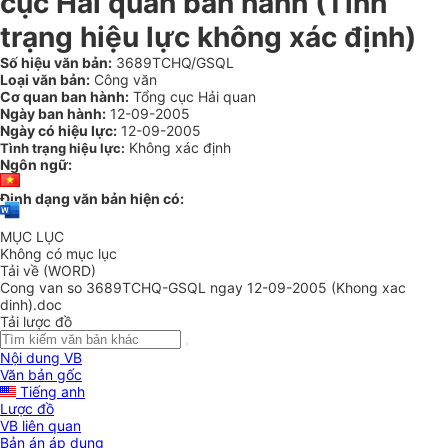
cục Hải quan ban hành (Tình
trạng hiệu lực không xác định)
Số hiệu văn bản:
3689TCHQ/GSQL
Loại văn bản:
Công văn
Cơ quan ban hành:
Tổng cục Hải quan
Ngày ban hành:
12-09-2005
Ngày có hiệu lực:
12-09-2005
Không xác định
Tình trạng hiệu lực:
Ngôn ngữ:
Định dạng văn bản hiện có:
MỤC LỤC
Không có mục lục
Tải về (WORD)
Cong van so 3689TCHQ-GSQL ngay 12-09-2005 (Khong xac
dinh).doc
Tải lược đồ
Nội dung VB
Văn bản gốc
Tiếng anh
Lược đồ
VB liên quan
Bản án áp dụng